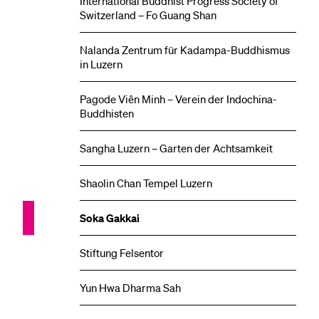
International Buddhist Progress Society of
Switzerland – Fo Guang Shan
Nalanda Zentrum für Kadampa-Buddhismus
in Luzern
Pagode Viên Minh – Verein der Indochina-
Buddhisten
Sangha Luzern – Garten der Achtsamkeit
Shaolin Chan Tempel Luzern
Soka Gakkai
Stiftung Felsentor
Yun Hwa Dharma Sah