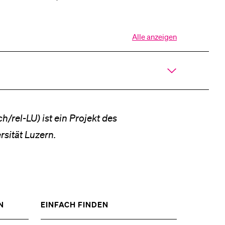
Alle anzeigen
Alle
Sektionen
des
Akkordeons
öffnen
h/rel-LU) ist ein Projekt des
sität Luzern.
ZEIGE
ZEIGE
N
EINFACH FINDEN
DAS
DAS
%1$S
%1$S