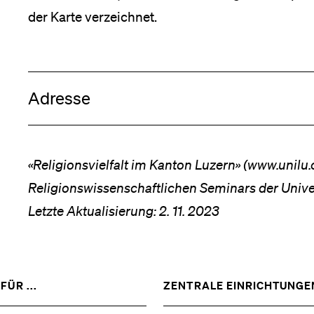
der Karte verzeichnet.
Medien
Adresse
ne
haften
«Religionsvielfalt im Kanton Luzern» (www.unilu.c
nü
Religionswissenschaftlichen Seminars der Univer
Letzte Aktualisierung: 2. 11. 2023
ZEIGE
FÜR ...
ZENTRALE EINRICHTUNGE
DAS
%1$S