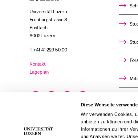
Sch
Universität Luzern
Frohburgstrasse 3
Stud
Postfach
6002 Luzern
Stu
T +41 41 229 50 00
For
Kontakt
Lageplan
Mit
Facebook
Twitter
YouTube
Instagram
Alu
Diese Webseite verwende
LinkedIn
TikTok
Bluesky
Ste
Wir verwenden Cookies, um
anbieten zu können und di
Informationen zu Ihrer Ve
För
und Analysen weiter. Unse