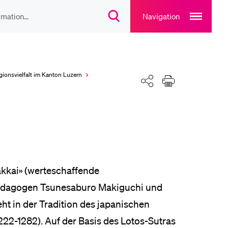
Open
main
Navigation
Suchdialog
navigation
öffnen
overlay
IEBTE INHALTE
lesungsverzeichnis
gionsvielfalt im Kanton Luzern
Teilen
Drucken
liothek
rtangebot
kkai» (werteschaffende
Pädagogen Tsunesaburo Makiguchi und
uplan Mensa
ht in der Tradition des japanischen
22-1282). Auf der Basis des Lotos-Sutras