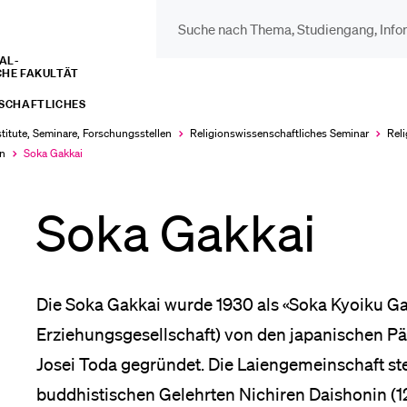
L­­­
CHE FAKULTÄT
DIE UNI FÜR…
BEL
NSCHAFTLICHES
Schulklassen und
Vor
stitute, Seminare, Forschungsstellen
Religions­wissenschaftliches Seminar
Reli
en
Soka Gakkai
Lehrpersonen
Aktuell
ausgewählt
Bib
Soka Gakkai
Studien­interessierte
Spo
Die Soka Gakkai wurde 1930 als «Soka Kyoiku Ga
Studierende
Erziehungsgesellschaft) von den japanischen 
Men
Josei Toda gegründet. Die Laiengemeinschaft ste
buddhistischen Gelehrten Nichiren Daishonin (12