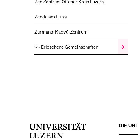
Zen Zentrum Offener Kreis Luzern
Zendo am Fluss
Zurmang-Kagyü-Zentrum
>> Erloschene Gemeinschaften
Zeige
das
>>
Erlosche
Gemeinsc
Unterme
DIE UNI 
Universität
Luzern