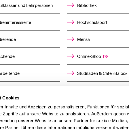
UNTERMENÜ
ulklassen und Lehrpersonen
Bibliothek
ieninteressierte
Hochschulsport
dierende
Mensa
schende
Online-Shop
arbeitende
Studiladen & Café «Baloo»
mni
Kindertagesstätte
t Cookies
llensuchende
 Inhalte und Anzeigen zu personalisieren, Funktionen für sozia
e Zugriffe auf unsere Website zu analysieren. Außerdem geben w
rwendung unserer Website an unsere Partner für soziale Medien
derer
re Partner führen diese Informationen möglicherweise mit weite