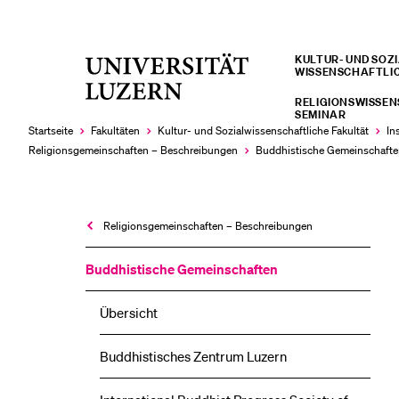
KULTUR- UND SOZIA
Universität
WISSENSCHAFTLI
LETZTE SUCHEN
Luzern
RELIGIONSWISSE
Sie haben noch keine Suche getätigt.
SEMINAR
Startseite
Fakultäten
Kultur- und Sozial­­wissenschaftliche Fakultät
In
Religionsgemeinschaften – Beschreibungen
Buddhistische Gemeinschaft
Religionsgemeinschaften – Beschreibungen
Buddhistische Gemeinschaften
Übersicht
Buddhistisches Zentrum Luzern