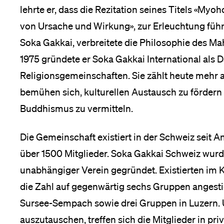
Forschende
lehrte er, dass die Rezitation seines Titels «My
Anm
von Ursache und Wirkung», zur Erleuchtung führt
Soka Gakkai, verbreitete die Philosophie des 
Mitarbeitende
1975 gründete er Soka Gakkai International als
Religionsgemeinschaften. Sie zählt heute mehr al
bemühen sich, kulturellen Austausch zu förder
Alumni
Buddhismus zu vermitteln.
Die Gemeinschaft existiert in der Schweiz seit A
Stellensuchende
über 1500 Mitglieder. Soka Gakkai Schweiz wurd
unabhängiger Verein gegründet. Existierten im 
die Zahl auf gegenwärtig sechs Gruppen angestie
Förderer
Sursee-Sempach sowie drei Gruppen in Luzern. 
auszutauschen, treffen sich die Mitglieder in pr