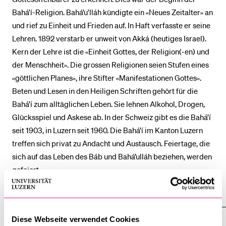
Bahá’í-Religion. Bahá’u'lláh kündigte ein «Neues Zeitalter» an
und rief zu Einheit und Frieden auf. In Haft verfasste er seine
BELIEBTE INHALTE
Lehren. 1892 verstarb er unweit von Akká (heutiges Israel).
Vorlesungsverzeichnis
Kern der Lehre ist die «Einheit Gottes, der Religion(-en) und
der Menschheit». Die grossen Religionen seien Stufen eines
Bibliothek
«göttlichen Planes», ihre Stifter «Manifestationen Gottes».
Sportangebot
Beten und Lesen in den Heiligen Schriften gehört für die
Menuplan Mensa
Bahá’í zum alltäglichen Leben. Sie lehnen Alkohol, Drogen,
Anmeldung und Zulassung
Glücksspiel und Askese ab. In der Schweiz gibt es die Bahá’í
seit 1903, in Luzern seit 1960. Die Bahá’í im Kanton Luzern
treffen sich privat zu Andacht und Austausch. Feiertage, die
sich auf das Leben des Báb und Bahá’ulláh beziehen, werden
gefeiert.
Alle anzeigen
Alle
Sektionen
des
Diese Webseite verwendet Cookies
Kontakt