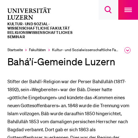
Open
main
Universität
Suchdialog
navigatio
LETZTE SUCHEN
öffnen
overlay
Luzern
KULTUR- UND SOZIAL­­­
Sie haben noch keine Suche getätigt.
WISSENSCHAFTLICHE FAKULTÄT
RELIGIONSWISSENSCHAFTLICHES
SEMINAR
DIE UNI FÜR…
Startseite
Fakultäten
Kultur- und Sozial­­wissenschaftliche Fakultät
Ausk
Schulklassen und Lehrpersonen
des
Bahá’í-Gemeinde Luzern
Brea
Studien­interessierte
Men
Studierende
Stifter der Bahá’í-Religion war der Perser Bahá’ulláh (1817-
Forschende
1892), sein «Wegbereiter» war der Báb. Dieser hatte
Mitarbeitende
«göttliche Eingebungen» und kündete das «Kommen eines
Alumni
neuen Gottesoffenbarers» an. 1848 wurde die Trennung vom
Islam vollzogen. Báb wurde daraufhin 1850 hingerichtet,
Stellensuchende
Bahá’ulláh 1853 vom damaligen persischen Herrscher nach
Förderer
Bagdad verbannt. Dort gab er sich 1863 als
Medien
Gottesoffenbarer zu erkennen. Dies war der Beginn der