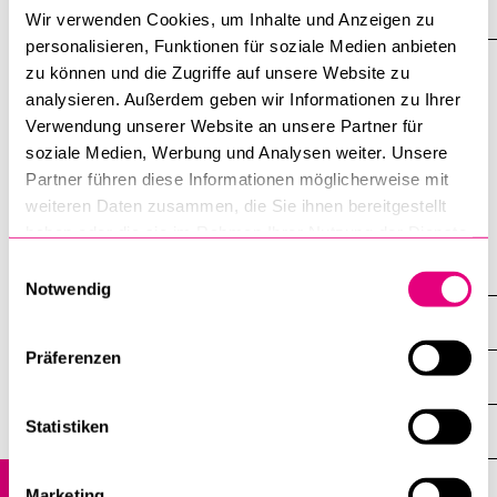
Akkordeo
öffnen
Wir verwenden Cookies, um Inhalte und Anzeigen zu
personalisieren, Funktionen für soziale Medien anbieten
zu können und die Zugriffe auf unsere Website zu
«Religionsvielfalt im Kanton Luzern» (www.unilu.ch/rel-LU) ist
analysieren. Außerdem geben wir Informationen zu Ihrer
Verwendung unserer Website an unsere Partner für
ein Projekt des Religionswissenschaftlichen Seminars der
soziale Medien, Werbung und Analysen weiter. Unsere
Universität Luzern.
Partner führen diese Informationen möglicherweise mit
Letzte Aktualisierung: 8. 8. 2024
weiteren Daten zusammen, die Sie ihnen bereitgestellt
haben oder die sie im Rahmen Ihrer Nutzung der Dienste
gesammelt haben.
Einwilligungsauswahl
Religionsgemeinschaften – Beschreibungen
Notwendig
Weitere Gruppen und Gemeinschaften
Präferenzen
Übersicht
Statistiken
Atelier de transcréation
Bahá’í-Gemeinde Luzern
Marketing