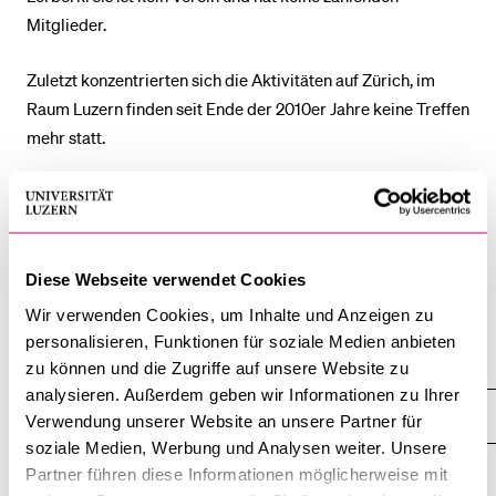
Mitglieder.
BELIEBTE INHALTE
Zuletzt konzentrierten sich die Aktivitäten auf Zürich, im
Vorlesungsverzeichnis
Raum Luzern finden seit Ende der 2010er Jahre keine Treffen
mehr statt.
Bibliothek
Sportangebot
«Religionsvielfalt im Kanton Luzern» (www.unilu.ch/rel-LU) ist
Menuplan Mensa
ein Projekt des Religionswissenschaftlichen Seminars der
Universität Luzern.
Anmeldung und Zulassung
Letzte Aktualisierung: 20. 10. 2023
Diese Webseite verwendet Cookies
Wir verwenden Cookies, um Inhalte und Anzeigen zu
personalisieren, Funktionen für soziale Medien anbieten
Weitere Gruppen und Gemeinschaften
zu können und die Zugriffe auf unsere Website zu
analysieren. Außerdem geben wir Informationen zu Ihrer
>> Erloschene Gemeinschaften
Verwendung unserer Website an unsere Partner für
soziale Medien, Werbung und Analysen weiter. Unsere
Übersicht
Partner führen diese Informationen möglicherweise mit