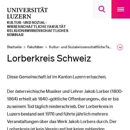
Open
main
Universität
Suchdialog
navigatio
LETZTE SUCHEN
öffnen
overlay
Luzern
KULTUR- UND SOZIAL­­­
Sie haben noch keine Suche getätigt.
WISSENSCHAFTLICHE FAKULTÄT
RELIGIONSWISSENSCHAFTLICHES
SEMINAR
DIE UNI FÜR…
Startseite
Fakultäten
Kultur- und Sozial­­wissenschaftliche Fakultät
Ausk
Schulklassen und Lehrpersonen
des
Lorberkreis Schweiz
Brea
Studien­interessierte
Men
Studierende
Diese Gemeinschaft ist im Kanton Luzern erloschen.
Forschende
Mitarbeitende
Der österreichische Musiker und Lehrer Jakob Lorber (1800-
1864) erhielt ab 1840 «göttliche Offenbarungen», die er bis
Alumni
zu seinem Tod täglich niederschrieb. Der Lorberkreis in
Stellensuchende
Luzern bestand seit 1976 und führte jährlich mehrere
Förderer
Veranstaltungen über das Werk Jakob Lorbers durch. Der
Medien
Lorberkreis ist kein Verein und hat keine zahlenden