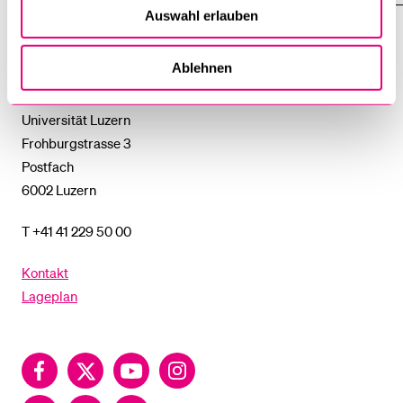
DAS
%1$S
Auswahl erlauben
UNTERMENÜ
Universität
Ablehnen
Luzern
Universität Luzern
Frohburgstrasse 3
Postfach
6002 Luzern
T +41 41 229 50 00
Kontakt
Lageplan
Facebook
Twitter
YouTube
Instagram