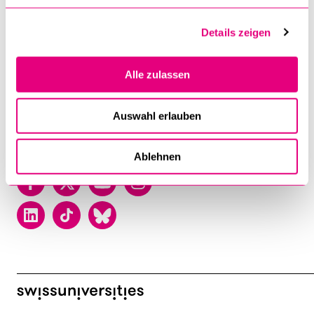
Frohburgstrasse 3
Postfach
Details zeigen
6002 Luzern
T +41 41 229 50 00
Alle zulassen
Kontakt
Auswahl erlauben
Lageplan
Ablehnen
Facebook
Twitter
YouTube
Instagram
LinkedIn
TikTok
Bluesky
swissuniversities