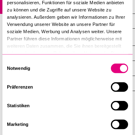
personalisieren, Funktionen für soziale Medien anbieten
>> Erloschene Gemeinschaften
zu können und die Zugriffe auf unsere Website zu
BELIEBTE INHALTE
analysieren. Außerdem geben wir Informationen zu Ihrer
Jeschiwa – Schweizerische Talmud-Hochschule
Verwendung unserer Website an unsere Partner für
Vorlesungsverzeichnis
soziale Medien, Werbung und Analysen weiter. Unsere
Bibliothek
Partner führen diese Informationen möglicherweise mit
weiteren Daten zusammen, die Sie ihnen bereitgestellt
Sportangebot
DIE UNI FÜR ...
haben oder die sie im Rahmen Ihrer Nutzung der Dienste
ZEIGE
Menuplan Mensa
DAS
gesammelt haben.
Einwilligungsauswahl
%1$S
UNTERMENÜ
ZENTRALE EINRICHTUNGEN
Notwendig
Anmeldung und Zulassung
ZEIGE
DAS
%1$S
UNTERMENÜ
EINFACH FINDEN
ZEIGE
Präferenzen
DAS
%1$S
UNTERMENÜ
Statistiken
Universität
Luzern
Marketing
Universität Luzern