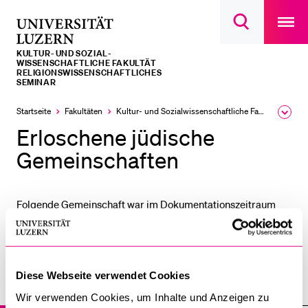
Open
main
Universität
Suchdialog
navigatio
LETZTE SUCHEN
öffnen
overlay
Luzern
KULTUR- UND SOZIAL­­­
Sie haben noch keine Suche getätigt.
WISSENSCHAFTLICHE FAKULTÄT
RELIGIONSWISSENSCHAFTLICHES
SEMINAR
DIE UNI FÜR…
Startseite
Fakultäten
Kultur- und Sozial­­wissenschaftliche Fakultät
Ausk
Schulklassen und Lehrpersonen
des
Erloschene jüdische
Brea
Studien­interessierte
Men
Gemeinschaften
Studierende
Forschende
Folgende Gemeinschaft war im Dokumentationszeitraum
Mitarbeitende
aktiv, ist mittlerweile im Kanton Luzern aber erloschen:
Alumni
JESCHIWA - SCHWEIZERISCHE TALMUD-HOCHSCHULE
Stellensuchende
Diese Webseite verwendet Cookies
Förderer
Jüdische Gemeinschaften
Wir verwenden Cookies, um Inhalte und Anzeigen zu
Medien