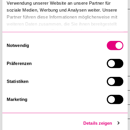
Verwendung unserer Website an unsere Partner für
soziale Medien, Werbung und Analysen weiter. Unsere
Partner führen diese Informationen möglicherweise mit
weiteren Daten zusammen, die Sie ihnen bereitgestellt
«Religionsvielfalt im Kanton Luzern» (www.unilu.ch/rel-LU) ist
haben oder die sie im Rahmen Ihrer Nutzung der Dienste
ein Projekt des Religionswissenschaftlichen Seminars der
gesammelt haben.
Universität Luzern.
Einwilligungsauswahl
Notwendig
Letzte Aktualisierung: 27. 11. 2023
Präferenzen
Religionsgemeinschaften – Beschreibungen
Statistiken
Islamische Gemeinschaften
Übersicht
Marketing
>> Übergreifende Strukturen
Details zeigen
Moschee Dar Assalam