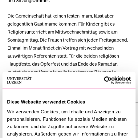
und Sitzungszimmer.
Die Gemeinschaft hat keinen festen Imam, lässt aber
gelegentlich Gastimame kommen. Für Kinder gibt es
Religionsunterricht am Mittwochnachmittag sowie am
Sonntagmittag. Die Frauen treffen sich jeden Freitagabend.
Einmal im Monat findet ein Vortrag mit wechselnden
auswärtigen Referenten statt. Für die beiden religiösen
Hauptfeste, das Opferfest und das Ende des Ramadan,
mietet sich der Verein jeweils in grösseren Räumen in
Emmenbrücke ein.
Alle anzeigen
Alle
Diese Webseite verwendet Cookies
Sektionen
des
Wir verwenden Cookies, um Inhalte und Anzeigen zu
Galerie
Akkordeo
personalisieren, Funktionen für soziale Medien anbieten
öffnen
zu können und die Zugriffe auf unsere Website zu
analysieren. Außerdem geben wir Informationen zu Ihrer
Adresse und Kontakt