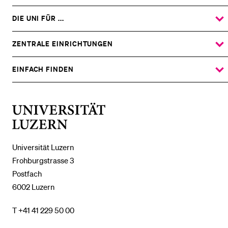
DIE UNI FÜR ...
ZEIGE
DAS
%1$S
UNTERMENÜ
ZENTRALE EINRICHTUNGEN
ZEIGE
DAS
%1$S
UNTERMENÜ
EINFACH FINDEN
ZEIGE
DAS
%1$S
UNTERMENÜ
Universität
Luzern
Universität Luzern
Frohburgstrasse 3
Postfach
6002 Luzern
T +41 41 229 50 00