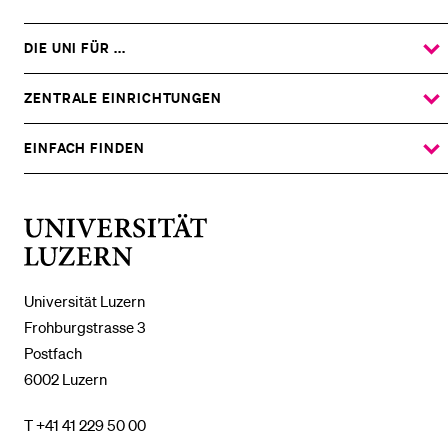
DIE UNI FÜR ...
ZEIGE
DAS
%1$S
UNTERMENÜ
ZENTRALE EINRICHTUNGEN
ZEIGE
DAS
%1$S
UNTERMENÜ
EINFACH FINDEN
ZEIGE
DAS
%1$S
UNTERMENÜ
Universität
Luzern
Universität Luzern
Frohburgstrasse 3
Postfach
6002 Luzern
T +41 41 229 50 00