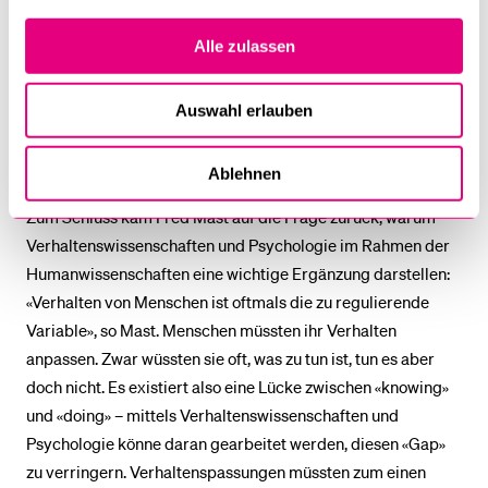
psychologie sowie Klinische Psychologie über die Bühne.
Danach wird als nächstes die Professur für
Alle zulassen
Rehabilitationspsychologie besetzt werden, diese ist wie
auch jene für Rechtspsychologie in der Schweiz einzigartig.
Auswahl erlauben
Warum Verhaltenswissenschaften und
Psychologie?
Ablehnen
Zum Schluss kam Fred Mast auf die Frage zurück, warum
Verhaltenswissenschaften und Psychologie im Rahmen der
Humanwissenschaften eine wichtige Ergänzung darstellen:
«Verhalten von Menschen ist oftmals die zu regulierende
Variable», so Mast. Menschen müssten ihr Verhalten
anpassen. Zwar wüssten sie oft, was zu tun ist, tun es aber
doch nicht. Es existiert also eine Lücke zwischen «knowing»
und «doing» – mittels Verhaltenswissenschaften und
Psychologie könne daran gearbeitet werden, diesen «Gap»
zu verringern. Verhaltenspassungen müssten zum einen