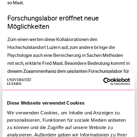
so Mast.
Forschungslabor eröffnet neue
Möglichkeiten
Zum einen werten diese Kollaborationen den
Hochschulstandort Luzern auf, zum andere bringe die
Psychologie auch eine Bereicherung in Sachen Methoden
mit sich, erklärte Fred Mast. Besondere Bedeutung kommt in
diesem Zusammenhang dem geplanten Forschungslabor für
Verhaltenswissenschaften und Psychologie zu, welches allen
Forschenden auf dem Campus Luzern offenstehen wird. In
dem Labor können auch experimentelle Verfahren erprobt
werden, die sich mit sogenanntem implizitem menschlichem
Diese Webseite verwendet Cookies
Verhalten befassen. Zum Beispiel können Reaktionszeiten
Wir verwenden Cookies, um Inhalte und Anzeigen zu
auf Fragen gemessen oder es kann via Eye-Tracking
personalisieren, Funktionen für soziale Medien anbieten
untersucht werden, wo jemand z.B. im virtuellen Raum genau
zu können und die Zugriffe auf unsere Website zu
hinblickt. Dies steht expliziten Untersuchungen von
analysieren. Außerdem geben wir Informationen zu Ihrer