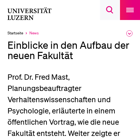
Open
main
Universität
Suchdialog
navigatio
LETZTE SUCHEN
öffnen
overlay
Luzern
Sie haben noch keine Suche getätigt.
Startseite
News
Ausk
Aktuell
des
ausgewählt
DIE UNI FÜR…
Einblicke in den Aufbau der
Brea
Men
neuen Fakultät
Schulklassen und Lehrpersonen
Studien­interessierte
Studierende
Prof. Dr. Fred Mast,
Forschende
Planungsbeauftragter
Mitarbeitende
Verhaltenswissenschaften und
Alumni
Psychologie, erläuterte in einem
Stellensuchende
öffentlichen Vortrag, wie die neue
Förderer
Fakultät entsteht. Weiter zeigte er
Medien