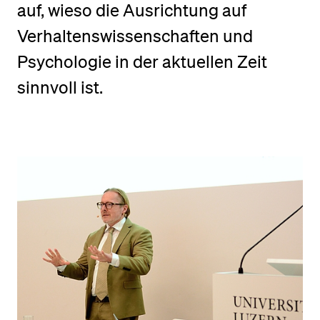
auf, wieso die Ausrichtung auf
Verhaltenswissenschaften und
BELIEBTE INHALTE
Psychologie in der aktuellen Zeit
Vorlesungsverzeichnis
sinnvoll ist.
Bibliothek
Sportangebot
Menuplan Mensa
Anmeldung und Zulassung