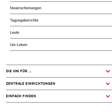
Neuerscheinungen
Tagungsberichte
Leute
Uni-Leben
DIE UNI FÜR ...
ZEIGE
DAS
%1$S
UNTERMENÜ
ZENTRALE EINRICHTUNGEN
ZEIGE
DAS
%1$S
UNTERMENÜ
EINFACH FINDEN
ZEIGE
DAS
%1$S
UNTERMENÜ