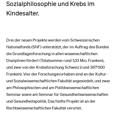
Sozialphilosophie und Krebs im
Kindesalter.
BELIEBTE INHALTE
Vorlesungsverzeichnis
Bibliothek
Drei der neuen Projekte werden vom Schweizerischen
Sportangebot
Nationalfonds (SNF) unterstützt, der im Auftrag des Bundes
Menuplan Mensa
die Grundlagenforschung in allen wissenschaftlichen
Disziplinen fördert (Totalsumme: rund 1,03 Mio. Franken),
Anmeldung und Zulassung
und zwei von der Krebsforschung Schweiz (rund 367'000
Franken). Vier der Forschungsvorhaben sind an der Kultur-
und Sozialwissenschaftlichen Fakultät angesiedelt, und zwar
am Philosophischen und am Politikwissenschaftlichen
Seminar sowie am Seminar für Gesundheitswissenschaften
und Gesundheitspolitik. Das fünfte Projekt ist an der
Rechtswissenschaftlichen Fakultät verortet.