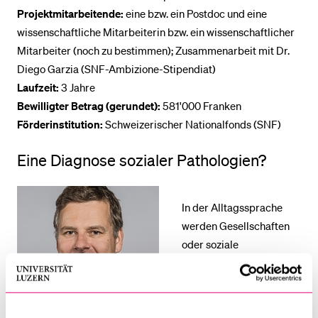
Projektmitarbeitende:
eine bzw. ein Postdoc und eine
wissenschaftliche Mitarbeiterin bzw. ein wissenschaftlicher
Mitarbeiter (noch zu bestimmen); Zusammenarbeit mit Dr.
Diego Garzia (SNF-Ambizione-Stipendiat)
Laufzeit:
3 Jahre
Bewilligter Betrag (gerundet):
581'000 Franken
Förderinstitution:
Schweizerischer Nationalfonds (SNF)
Eine Diagnose sozialer Pathologien?
In der Alltagssprache
werden Gesellschaften
oder soziale
Entwicklungen als
"krank" oder "ungesund"
bezeichnet. In der Politik