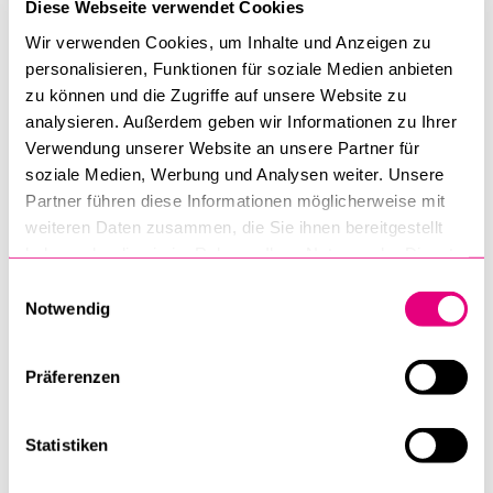
wiederum heisst es, dass
Diese Webseite verwendet Cookies
notwendige Reformen
Projektleiter Prof. Dr. Martin
Wir verwenden Cookies, um Inhalte und Anzeigen zu
Hartmann
"weh" tun müssen oder
personalisieren, Funktionen für soziale Medien anbieten
unvermeidbare
zu können und die Zugriffe auf unsere Website zu
Kürzungen "schmerzhaft"
analysieren. Außerdem geben wir Informationen zu Ihrer
sein werden. Aber auch gesellschaftskritische
Verwendung unserer Website an unsere Partner für
Zeitdiagnosen verwenden ein reiches naturalistisches
soziale Medien, Werbung und Analysen weiter. Unsere
Vokabular, was sich etwa daran zeigt, dass mehrere
Partner führen diese Informationen möglicherweise mit
weiteren Daten zusammen, die Sie ihnen bereitgestellt
zeitgenössische Strömungen der Sozialphilosophie im Kern
haben oder die sie im Rahmen Ihrer Nutzung der Dienste
um den Begriff der sozialen Pathologie kreisen. Das Projekt
gesammelt haben.
analysiert den Sinn solcher naturalistischen Wertungen von
Einwilligungsauswahl
Notwendig
sozialen Prozessen und untersucht zugleich den Versuch der
Sozialphilosophie, durch ein naturalistisches Vokabular
einen wertenden Zugriff auf soziale Realität zu gewinnen.
Präferenzen
Original-Projekttitel:
Eine Diagnose sozialer Pathologien?
Statistiken
Variationen des Naturalismus in der Sozialphilosophie
Projektleiter:
Prof.
Martin Hartmann
, Professor für