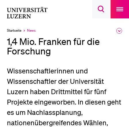
Open
main
Universität
Suchdialog
navigatio
LETZTE SUCHEN
öffnen
overlay
Luzern
Sie haben noch keine Suche getätigt.
Startseite
News
Ausk
Aktuell
des
ausgewählt
DIE UNI FÜR…
1,4 Mio. Franken für die
Brea
Men
Forschung
Schulklassen und Lehrpersonen
Studien­interessierte
Studierende
Wissenschaftlerinnen und
Forschende
Wissenschaftler der Universität
Mitarbeitende
Luzern haben Drittmittel für fünf
Alumni
Projekte eingeworben. In diesen geht
Stellensuchende
es um Nachlassplanung,
Förderer
nationenübergreifendes Wählen,
Medien