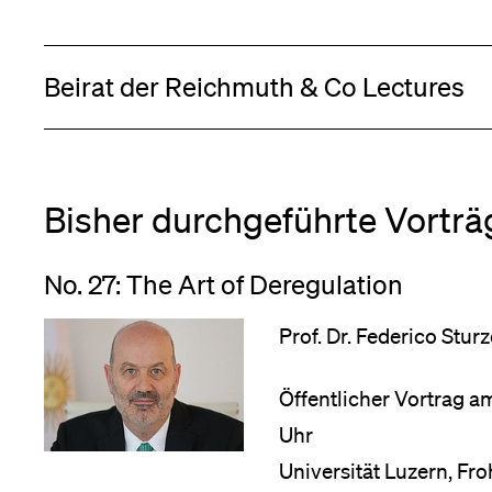
Forschende
Anm
Beirat der Reichmuth & Co Lectures
Mitarbeitende
Bisher durchgeführte Vorträ
Alumni
No. 27: The Art of Deregulation
Stellensuchende
Prof. Dr. Federico Stu
Öffentlicher Vortrag a
Förderer
Uhr
Universität Luzern, Fr