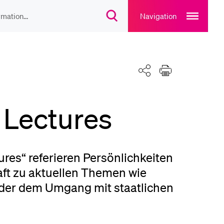
Open
main
Navigation
Suchdialog
navigation
öffnen
overlay
IEBTE INHALTE
Teilen
Drucken
lesungsverzeichnis
 Lectures
liothek
rtangebot
es“ referieren Persönlichkeiten
aft zu aktuellen Themen wie
oder dem Umgang mit staatlichen
uplan Mensa