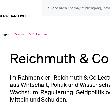
ISSENSCHAFTLICHE
DIE UNI FÜR…
BEL
Schulklassen und
Vor
ltungen
Reichmuth & Co Lectures
Aktuell
ausgewählt
Lehrpersonen
Reichmuth & Co
Bib
Studien­interessierte
Spo
Im Rahmen der „Reichmuth & Co Lectur
aus Wirtschaft, Politik und Wissensch
Studierende
Wachstum, Regulierung, Geldpolitik 
Men
Mitteln und Schulden.