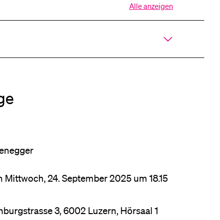
Alle anzeigen
eldung und Zulassung
Alle
Sektionen
des
Akkordeons
öffnen
ge
rzenegger
m Mittwoch, 24. September 2025 um 18.15
ohburgstrasse 3, 6002 Luzern, Hörsaal 1