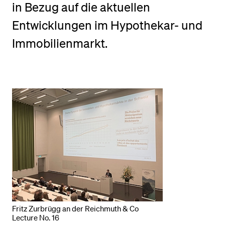
in Bezug auf die aktuellen
Entwicklungen im Hypothekar- und
BELIEBTE INHALTE
Immobilienmarkt.
Vorlesungsverzeichnis
Bibliothek
Sportangebot
Menuplan Mensa
Anmeldung und Zulassung
Fritz Zurbrügg an der Reichmuth & Co
Lecture No. 16