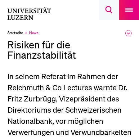
Open
main
Universität
Suchdialog
navigatio
LETZTE SUCHEN
öffnen
overlay
Luzern
Sie haben noch keine Suche getätigt.
Startseite
News
Ausk
Aktuell
des
ausgewählt
DIE UNI FÜR…
Risiken für die
Brea
Men
Finanzstabilität
Schulklassen und Lehrpersonen
Studien­interessierte
Studierende
In seinem Referat im Rahmen der
Forschende
Reichmuth & Co Lectures warnte Dr.
Mitarbeitende
Fritz Zurbrügg, Vizepräsident des
Alumni
Direktoriums der Schweizerischen
Stellensuchende
Nationalbank, vor möglichen
Förderer
Verwerfungen und Verwundbarkeiten
Medien