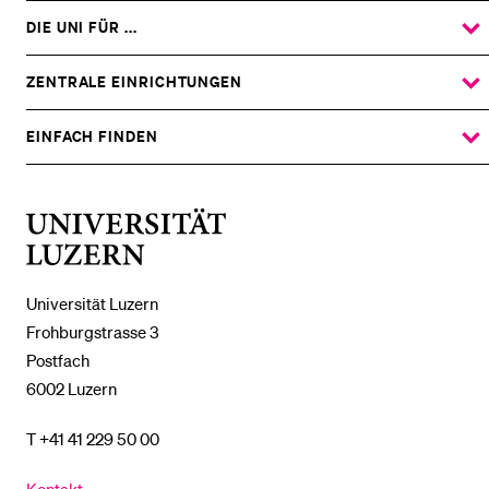
DIE UNI FÜR ...
ZEIGE
DAS
%1$S
UNTERMENÜ
ZENTRALE EINRICHTUNGEN
ZEIGE
DAS
%1$S
UNTERMENÜ
EINFACH FINDEN
ZEIGE
DAS
%1$S
UNTERMENÜ
Universität
Luzern
Universität Luzern
Frohburgstrasse 3
Postfach
6002 Luzern
T +41 41 229 50 00
Kontakt