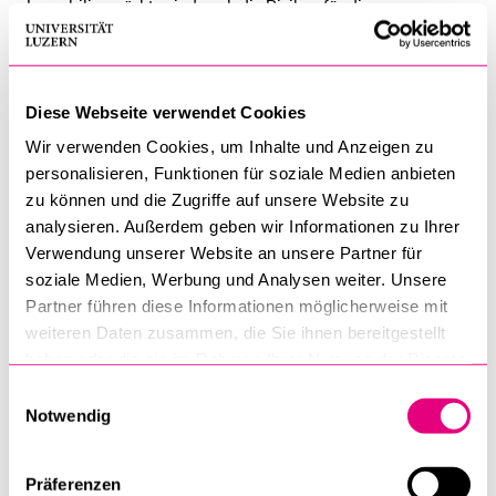
Immobilienmärkte sind auch die Risiken für die
Finanzstabilität gestiegen, zu welcher die SNB im Rahmen
ihres Auftrags beiträgt.
Diese Webseite verwendet Cookies
Immobilien- und Hypothekarmärkte spielen eine zentrale
Rolle für den Bankensektor und damit auch für die Stabilität
Wir verwenden Cookies, um Inhalte und Anzeigen zu
personalisieren, Funktionen für soziale Medien anbieten
der Wirtschaft als Ganzes. In der Vergangenheit waren
zu können und die Zugriffe auf unsere Website zu
Verwerfungen an diesen Märkten wiederholt Auslöser von
analysieren. Außerdem geben wir Informationen zu Ihrer
Kettenreaktionen, die sowohl das Bankensystem als auch die
Verwendung unserer Website an unsere Partner für
Volkwirtschaft in Mitleidenschaft zogen. Die aktuellen
soziale Medien, Werbung und Analysen weiter. Unsere
Entwicklungen deuten laut Zurbrügg auf eine nicht
Partner führen diese Informationen möglicherweise mit
nachhaltige Hypothekarkreditvergabe hin aufgrund der
weiteren Daten zusammen, die Sie ihnen bereitgestellt
Tragbarkeit der Haushalte sowie einer erhöhten Gefahr für
haben oder die sie im Rahmen Ihrer Nutzung der Dienste
eine Preiskorrektur. Diese Verwundbarkeit birgt Risiken für
gesammelt haben.
Einwilligungsauswahl
die Finanzstabilität, da sich die beiden Risiken gegenseitig
Notwendig
verstärken können.
Präferenzen
Neben einer Verschärfung der Selbstregulierung in den