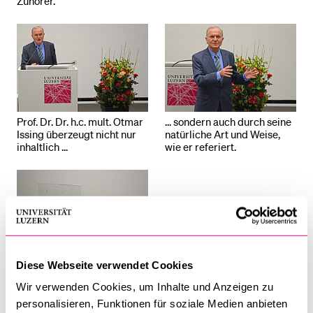
Zuhörer.
BELIEBTE INHALTE
Vorlesungsverzeichnis
Bibliothek
Sportangebot
Prof. Dr. Dr. h.c. mult. Otmar
... sondern auch durch seine
Issing überzeugt nicht nur
natürliche Art und Weise,
Menuplan Mensa
inhaltlich ...
wie er referiert.
Anmeldung und Zulassung
Diese Webseite verwendet Cookies
Das Publikum hört dem
ehemaligen Chefökonom
Wir verwenden Cookies, um Inhalte und Anzeigen zu
der Europäischen
personalisieren, Funktionen für soziale Medien anbieten
Zentralbank gespannt zu.