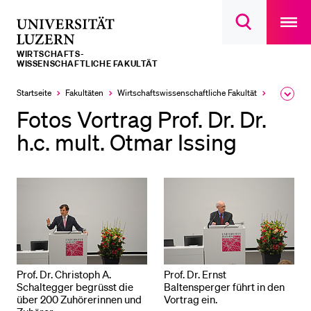
Open
main
Universität
Suchdialog
navigatio
LETZTE SUCHEN
öffnen
overlay
Luzern
WIRTSCHAFTS­­­
Sie haben noch keine Suche getätigt.
WISSENSCHAFTLICHE FAKULTÄT
DIE UNI FÜR…
Startseite
Fakultäten
Wirtschafts­wissenschaftliche Fakultät
Veranstalt
Ausk
des
Fotos Vortrag Prof. Dr. Dr.
Schulklassen und Lehrpersonen
Brea
Men
h.c. mult. Otmar Issing
Studien­interessierte
Studierende
Forschende
Mitarbeitende
Alumni
Stellensuchende
Prof. Dr. Christoph A.
Prof. Dr. Ernst
Förderer
Schaltegger begrüsst die
Baltensperger führt in den
über 200 Zuhörerinnen und
Vortrag ein.
Medien