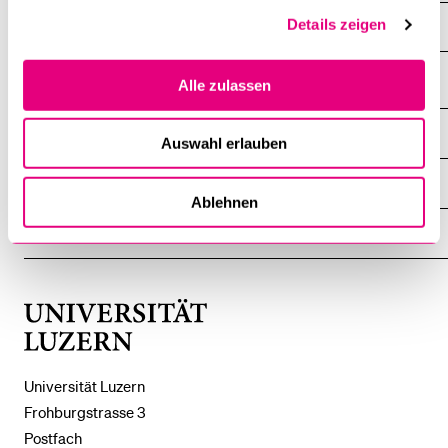
Details zeigen
Archiv
Alle zulassen
DIE UNI FÜR ...
Auswahl erlauben
ZEIGE
DAS
%1$S
UNTERMENÜ
ZENTRALE EINRICHTUNGEN
ZEIGE
Ablehnen
DAS
%1$S
UNTERMENÜ
EINFACH FINDEN
ZEIGE
DAS
%1$S
UNTERMENÜ
Universität
Luzern
Universität Luzern
Frohburgstrasse 3
Postfach