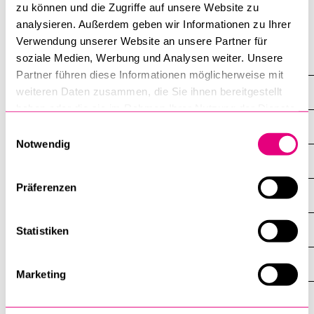
zu können und die Zugriffe auf unsere Website zu
analysieren. Außerdem geben wir Informationen zu Ihrer
Verwendung unserer Website an unsere Partner für
soziale Medien, Werbung und Analysen weiter. Unsere
Wirtschafts­wissenschaftliche Fakultät
Partner führen diese Informationen möglicherweise mit
weiteren Daten zusammen, die Sie ihnen bereitgestellt
Veranstaltungen
haben oder die sie im Rahmen Ihrer Nutzung der Dienste
gesammelt haben.
Übersicht
Einwilligungsauswahl
Notwendig
Diplomfeiern
Präferenzen
External Lectures
Infoveranstaltungen
Statistiken
Reichmuth & Co Lectures
Marketing
Research Seminar