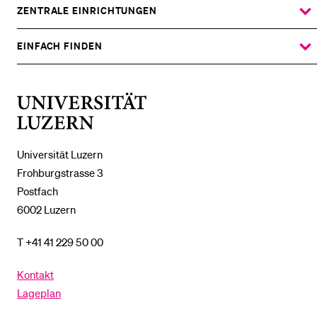
%1$S
UNTERMENÜ
ZENTRALE EINRICHTUNGEN
ZEIGE
DAS
%1$S
UNTERMENÜ
EINFACH FINDEN
ZEIGE
DAS
%1$S
UNTERMENÜ
Universität
Luzern
Universität Luzern
Frohburgstrasse 3
Postfach
6002 Luzern
T +41 41 229 50 00
Kontakt
Lageplan