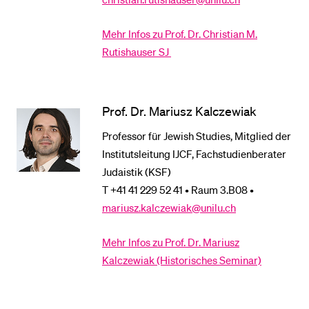
Mehr Infos zu Prof. Dr. Christian M.
BELIEBTE INHALTE
Rutishauser SJ
Vorlesungsverzeichnis
Bibliothek
Prof. Dr. Mariusz Kalczewiak
Sportangebot
Professor für Jewish Studies, Mitglied der
Menuplan Mensa
Institutsleitung IJCF, Fachstudienberater
Anmeldung und Zulassung
Judaistik (KSF)
T +41 41 229 52 41 • Raum 3.B08 •
mariusz.kalczewiak@unilu.ch
Mehr Infos zu Prof. Dr. Mariusz
Kalczewiak (Historisches Seminar)