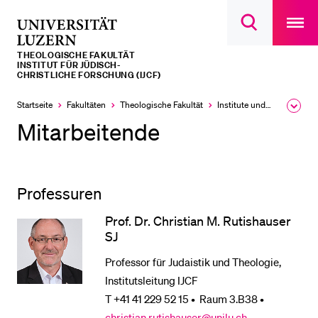
Open
main
Universität
Suchdialog
navigatio
LETZTE SUCHEN
öffnen
overlay
Luzern
THEOLOGISCHE FAKULTÄT
Sie haben noch keine Suche getätigt.
INSTITUT FÜR JÜDISCH-
CHRISTLICHE FORSCHUNG (IJCF)
DIE UNI FÜR…
Startseite
Fakultäten
Theologische Fakultät
Institute und Forschungsstellen
Ausk
Schulklassen und Lehrpersonen
des
Mitarbeitende
Brea
Studien­interessierte
Men
Studierende
Professuren
Forschende
Mitarbeitende
Prof. Dr. Christian M. Rutishauser
SJ
Alumni
Professor für Judaistik und Theologie,
Stellensuchende
Institutsleitung IJCF
Förderer
T +41 41 229 52 15 • Raum 3.B38 •
Medien
christian.rutishauser@unilu.ch