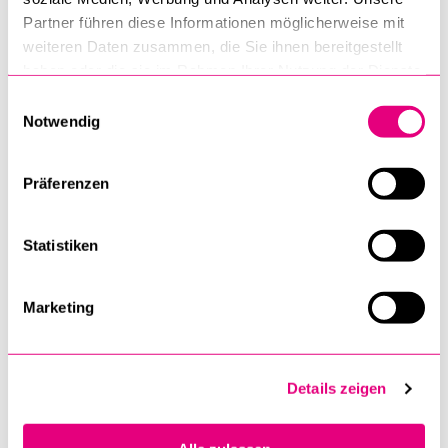
Partner führen diese Informationen möglicherweise mit
weiteren Daten zusammen, die Sie ihnen bereitgestellt
haben oder die sie im Rahmen Ihrer Nutzung der Dienste
Maya Blättel-Habshush
gesammelt haben.
Einwilligungsauswahl
Lehrbeauftragte für Modernhebräisch
Notwendig
Raum 3.B36 •
maya.blaettel@doz.unilu.ch
Sprechstunden nach Vereinbarung
Präferenzen
Statistiken
PD Dr. Richard Blättel
Temporäre Mitarbeitende
Marketing
Raum 3.B36 •
richard.blaettel@sluz.ch
Details zeigen
Emeriti