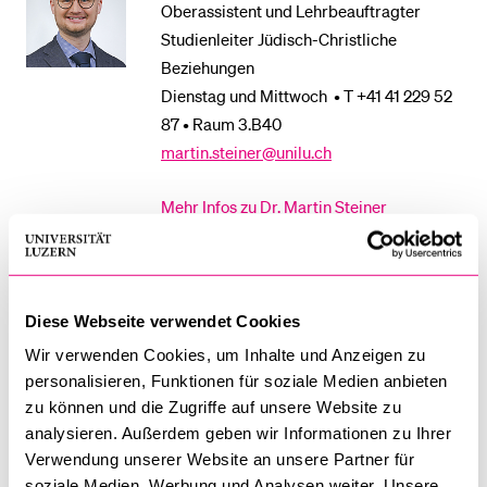
Oberassistent und Lehrbeauftragter
Studienleiter Jüdisch-Christliche
Beziehungen
Dienstag und Mittwoch • T +41 41 229 52
87 • Raum 3.B40
martin.steiner@unilu.ch
Mehr Infos zu Dr. Martin Steiner
Dr. Irad Ben Isaak
Diese Webseite verwendet Cookies
Lehrbeauftragter (KSF) - Jüdische
Wir verwenden Cookies, um Inhalte und Anzeigen zu
Literaturen
personalisieren, Funktionen für soziale Medien anbieten
Raum 3.B36 •
irad.benisaak@doz.unilu.ch
zu können und die Zugriffe auf unsere Website zu
Sprechstunden nach Vereinbarung
analysieren. Außerdem geben wir Informationen zu Ihrer
Verwendung unserer Website an unsere Partner für
Mehr Infos zu Dr. Irad Ben Isaak
soziale Medien, Werbung und Analysen weiter. Unsere