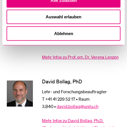
Alle zulassen
Prof. em. Dr. Verena Lenzen
Auswahl erlauben
Institutsleiterin; emeritierte Professorin
für Judaistik und Theologie
Ablehnen
T +41 41 229 52 16 • Raum
3.B38 •
verena.lenzen@unilu.ch
Mehr Infos zu Prof. em. Dr. Verena Lenzen
David Bollag, PhD
Lehr- und Forschungsbeauftragter
T +41 41 229 52 17 • Raum
3.B40 •
david.bollag@unilu.ch
Mehr Infos zu David Bollag, Ph.D.