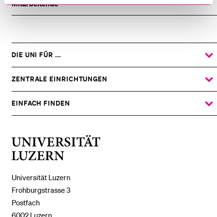
Mitarbeitende
DIE UNI FÜR ...
ZEIGE
DAS
%1$S
UNTERMENÜ
ZENTRALE EINRICHTUNGEN
ZEIGE
DAS
%1$S
UNTERMENÜ
EINFACH FINDEN
ZEIGE
DAS
%1$S
UNTERMENÜ
Universität
Luzern
Universität Luzern
Frohburgstrasse 3
Postfach
6002 Luzern