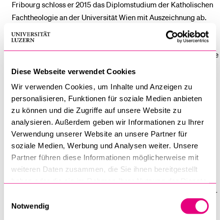
Fribourg schloss er 2015 das Diplomstudium der Katholischen
Fachtheologie an der Universität Wien mit Auszeichnung ab.
Von 2016 bis 2019 war er SNF-Doktorand und
Projektmitarbeiter am SNF‑Forschungsprojekt zum Thema „Die
Konferenz von Seelisberg (1947) als ein internationales
Diese Webseite verwendet Cookies
Gründungsereignis des jüdisch‑christlichen Dialogs im 20.
Wir verwenden Cookies, um Inhalte und Anzeigen zu
Jahrhundert“ von Prof. Dr. Verena Lenzen am Institut für
personalisieren, Funktionen für soziale Medien anbieten
Jüdisch‑Christliche Forschung (IJCF) der Universität Luzern.
zu können und die Zugriffe auf unsere Website zu
analysieren. Außerdem geben wir Informationen zu Ihrer
Das Promotionsstudium (Dr. theol.) im Fach Judaistik an der
Verwendung unserer Website an unsere Partner für
Theologischen Fakultät in Luzern schloss Steiner 2022 mit dem
soziale Medien, Werbung und Analysen weiter. Unsere
Prädikat „summa cum laude“ ab.
Partner führen diese Informationen möglicherweise mit
weiteren Daten zusammen, die Sie ihnen bereitgestellt
Martin Steiner arbeitet seit 2017 als wissenschaftlicher
haben oder die sie im Rahmen Ihrer Nutzung der Dienste
Assistent und Fachstudienberater für Judaistik an der Professur
gesammelt haben.
Einwilligungsauswahl
für Judaistik und Theologie / Christlich-Jüdisches Gespräch
Notwendig
sowie als Assistent der Gastprofessuren des IJCF.