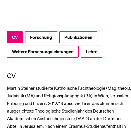
BELIEBTE INHALTE
Vorlesungsverzeichnis
CV
Forschung
Publikationen
Bibliothek
Sportangebot
Weitere Forschungsleistungen
Lehre
Menuplan Mensa
Anmeldung und Zulassung
CV
Martin Steiner studierte Katholische Fachtheologie (Mag. theol.),
Judaistik (MA) und Religionspädagogik (BA) in Wien, Jerusalem,
Fribourg und Luzern. 2012/13 absolvierte er das ökumenisch
ausgerichtete Theologische Studienjahr des Deutschen
Akademischen Austauschdienstes (DAAD) an der Dormitio
Abtei in Jerusalem. Nach einem Erasmus‑Studienaufenthalt in