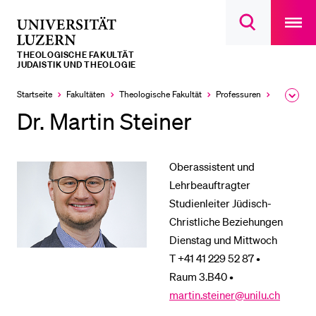
Open
main
Universität
Suchdialog
navigatio
LETZTE SUCHEN
öffnen
overlay
Luzern
THEOLOGISCHE FAKULTÄT
Sie haben noch keine Suche getätigt.
JUDAISTIK UND THEOLOGIE
DIE UNI FÜR…
Startseite
Fakultäten
Theologische Fakultät
Professuren
Judaistik 
Ausk
des
Dr. Martin Steiner
Schulklassen und Lehrpersonen
Brea
Men
Studien­interessierte
Oberassistent und
Studierende
Lehrbeauftragter
Forschende
Studienleiter Jüdisch-
Mitarbeitende
Christliche Beziehungen
Dienstag und Mittwoch
Alumni
T +41 41 229 52 87 •
Stellensuchende
Raum 3.B40 •
Förderer
martin.steiner@unilu.ch
Medien