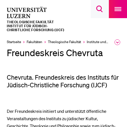
Open
main
Universität
Suchdialog
navigatio
LETZTE SUCHEN
öffnen
overlay
Luzern
THEOLOGISCHE FAKULTÄT
Sie haben noch keine Suche getätigt.
INSTITUT FÜR JÜDISCH-
CHRISTLICHE FORSCHUNG (IJCF)
DIE UNI FÜR…
Startseite
Fakultäten
Theologische Fakultät
Institute und Forschungsstellen
Ausk
Schulklassen und Lehrpersonen
des
Freundeskreis Chevruta
Brea
Studien­interessierte
Men
Studierende
Chevruta. Freundeskreis des Instituts für
Forschende
Jüdisch-Christliche Forschung (IJCF)
Mitarbeitende
Alumni
Stellensuchende
Der Freundeskreis initiiert und unterstützt öffentliche
Förderer
Veranstaltungen des Instituts zu jüdischer Kultur,
Medien
Geschichte, Theologie und Philosophie sowie zum jüdisch-