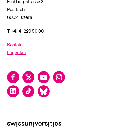
Frohburgstrasse 3
Postfach
6002 Luzern
T +41 41 229 50 00
Kontakt
Lageplan
Facebook
Twitter
YouTube
Instagram
LinkedIn
TikTok
Bluesky
swissuniversities