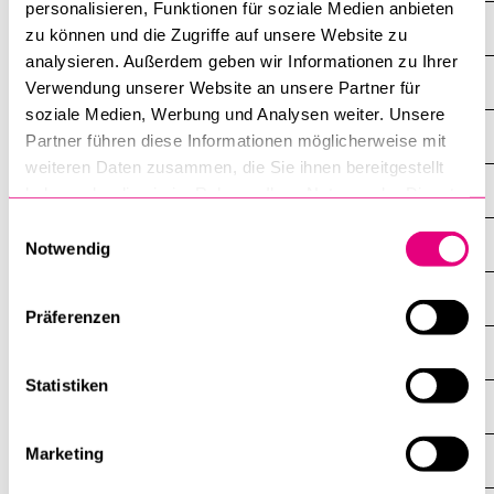
personalisieren, Funktionen für soziale Medien anbieten
News
zu können und die Zugriffe auf unsere Website zu
analysieren. Außerdem geben wir Informationen zu Ihrer
Veranstaltungen
Verwendung unserer Website an unsere Partner für
soziale Medien, Werbung und Analysen weiter. Unsere
Mitarbeitende
Partner führen diese Informationen möglicherweise mit
weiteren Daten zusammen, die Sie ihnen bereitgestellt
Studium
haben oder die sie im Rahmen Ihrer Nutzung der Dienste
gesammelt haben.
Einwilligungsauswahl
Doktorat
Notwendig
Gastprofessuren
Präferenzen
Forschung
Statistiken
Publikationen
Marketing
Stiftungen und Zusammenarbeit