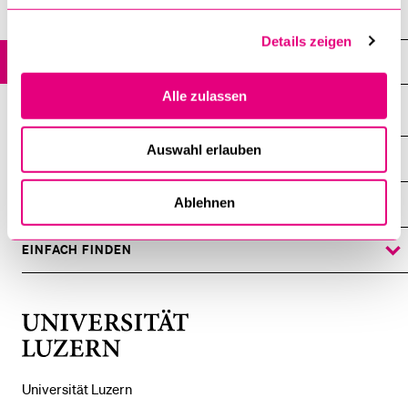
Wissenstransfer und Medien
Details zeigen
Freundeskreis Chevruta
Alle zulassen
Auswahl erlauben
DIE UNI FÜR ...
ZEIGE
DAS
%1$S
Ablehnen
UNTERMENÜ
ZENTRALE EINRICHTUNGEN
ZEIGE
DAS
%1$S
UNTERMENÜ
EINFACH FINDEN
ZEIGE
DAS
%1$S
UNTERMENÜ
Universität
Luzern
Universität Luzern