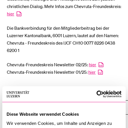
christlichen Dialog. Mehr Infos zum Chevruta-Freundeskreis:
hier
BELIEBTE INHALTE
Vorlesungsverzeichnis
Die Bankverbindung für den Mitgliederbeitrag bei der
Luzerner Kantonalbank, 6001 Luzern, lautet auf den Namen:
Bibliothek
Chevruta - Freundeskreis des IJCF CH10 0077 8226 0438
Sportangebot
6200 1
Menuplan Mensa
Chevruta-Freundeskreis Newsletter 02/25:
hier
Anmeldung und Zulassung
Chevruta-Freundeskreis Newsletter 01/25:
hier
Institute und Forschungsstellen
Institut für Jüdisch-Christliche Forschung (IJCF)
Diese Webseite verwendet Cookies
Übersicht
Wir verwenden Cookies, um Inhalte und Anzeigen zu