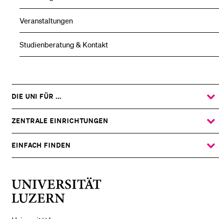
Veranstaltungen
Studienberatung & Kontakt
DIE UNI FÜR ...
ZEIGE
DAS
%1$S
UNTERMENÜ
ZENTRALE EINRICHTUNGEN
ZEIGE
DAS
%1$S
UNTERMENÜ
EINFACH FINDEN
ZEIGE
DAS
%1$S
UNTERMENÜ
Universität
Luzern