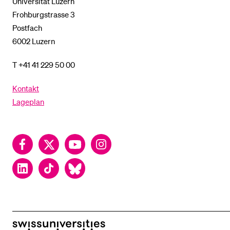
Universität Luzern
Frohburgstrasse 3
Postfach
6002 Luzern
T +41 41 229 50 00
Kontakt
Lageplan
Facebook
Twitter
YouTube
Instagram
LinkedIn
TikTok
Bluesky
swissuniversities