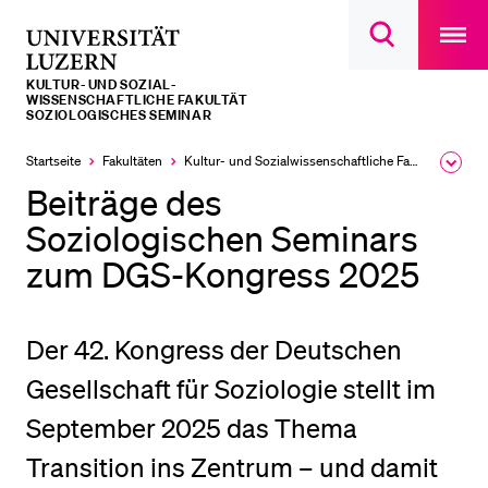
Open
main
Universität
Suchdialog
navigatio
LETZTE SUCHEN
öffnen
overlay
Luzern
KULTUR- UND SOZIAL­­­
Sie haben noch keine Suche getätigt.
WISSENSCHAFTLICHE FAKULTÄT
SOZIOLOGISCHES SEMINAR
DIE UNI FÜR…
Startseite
Fakultäten
Kultur- und Sozial­­wissenschaftliche Fakultät
Ausk
Schulklassen und Lehrpersonen
des
Beiträge des
Brea
Studien­interessierte
Men
Soziologischen Seminars
Studierende
zum DGS-Kongress 2025
Forschende
Mitarbeitende
Der 42. Kongress der Deutschen
Alumni
Gesellschaft für Soziologie stellt im
Stellensuchende
September 2025 das Thema
Förderer
Transition ins Zentrum – und damit
Medien