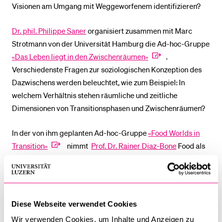
Visionen am Umgang mit Weggeworfenem identifizieren?
Dr. phil. Philippe Saner
organisiert zusammen mit Marc
Strotmann von der Universität Hamburg die Ad-hoc-Gruppe
«Das Leben liegt in den Zwischenräumen»
.
Verschiedenste Fragen zur soziologischen Konzeption des
Dazwischens werden beleuchtet, wie zum Beispiel: In
welchem Verhältnis stehen räumliche und zeitliche
Dimensionen von Transitionsphasen und Zwischenräumen?
In der von ihm geplanten Ad-hoc-Gruppe
«Food Worlds in
Transition»
nimmt
Prof. Dr. Rainer Diaz-Bone
Food als
soziales und kulturelles Phänomen in den Blick, wobei
Beiträge zur Analyse der Transitionen von Food Worlds
präsentiert werden. Veränderungen der Produktionslogiken,
das Aufkommen alternativer Vertriebsformen und der
Diese Webseite verwendet Cookies
Wandel der Essenspraktiken stellen mögliche Themen dar.
Wir verwenden Cookies, um Inhalte und Anzeigen zu