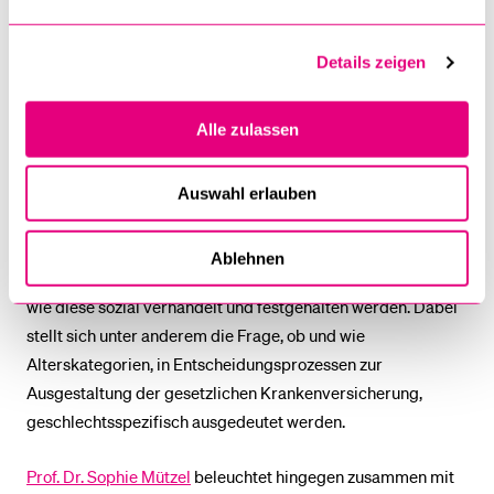
die Möglichkeiten der Theorie für die Rechtssoziologie und
beleuchtet unter anderem, wie die neopragmatische
Details zeigen
Perspektive einen Einbezug der materiellen Ausstattung in
Situationen fördert.
Alle zulassen
Auch
Ronja Friedl, MA
ist mit ihrem Beitrag
«Die soziale
Konstruktion von Alterskategorien in der gesetzlichen
Auswahl erlauben
Krankenversicherung»
in einer Ad-hoc-Gruppe
vertreten. Ausgehend von einem konstruktivistischen
Ablehnen
Verständnis von Alterskategorien interessiert sie sich dafür,
wie diese sozial verhandelt und festgehalten werden. Dabei
stellt sich unter anderem die Frage, ob und wie
Alterskategorien, in Entscheidungsprozessen zur
Ausgestaltung der gesetzlichen Krankenversicherung,
geschlechtsspezifisch ausgedeutet werden.
Prof. Dr. Sophie Mützel
beleuchtet hingegen zusammen mit