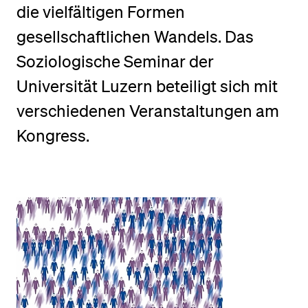
die vielfältigen Formen
gesellschaftlichen Wandels. Das
BELIEBTE INHALTE
Soziologische Seminar der
Vorlesungsverzeichnis
Universität Luzern beteiligt sich mit
Bibliothek
verschiedenen Veranstaltungen am
Sportangebot
Kongress.
Menuplan Mensa
Anmeldung und Zulassung