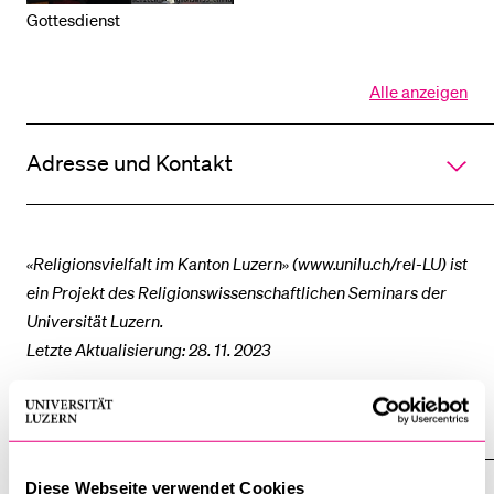
Gottesdienst
Alle anzeigen
Alle
Sektionen
des
Adresse und Kontakt
Akkordeo
öffnen
«Religionsvielfalt im Kanton Luzern» (www.unilu.ch/rel-LU) ist
ein Projekt des Religionswissenschaftlichen Seminars der
Universität Luzern.
Letzte Aktualisierung: 28. 11. 2023
Religionsgemeinschaften – Beschreibungen
Christliche Gemeinschaften
Diese Webseite verwendet Cookies