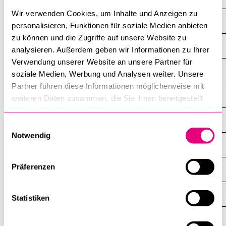
Wir verwenden Cookies, um Inhalte und Anzeigen zu
Übersicht
personalisieren, Funktionen für soziale Medien anbieten
zu können und die Zugriffe auf unsere Website zu
>> Übergreifende Strukturen
analysieren. Außerdem geben wir Informationen zu Ihrer
Verwendung unserer Website an unsere Partner für
Äthiopisch-orthodoxe Kirche (Tewahedo)
soziale Medien, Werbung und Analysen weiter. Unsere
Partner führen diese Informationen möglicherweise mit
Christengemeinschaft – Anthroposophische Gesellschaft
weiteren Daten zusammen, die Sie ihnen bereitgestellt
haben oder die sie im Rahmen Ihrer Nutzung der Dienste
Christliche Wissenschaft (Christian Science)
gesammelt haben.
Einwilligungsauswahl
Notwendig
Christliches Zentrum Zollhaus
Präferenzen
Christkatholische Kirche (Altkatholiken)
Eglise française
Statistiken
Eritreische Kirche Rahabot