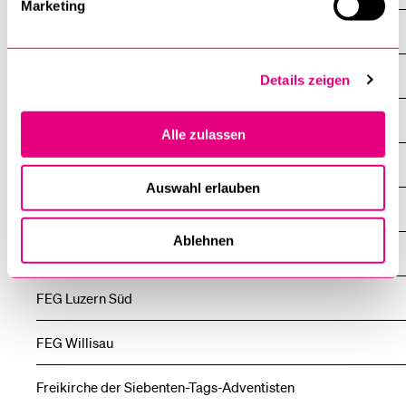
Marketing
Eritreische Tewahedo-Kirche Mariä Opferung Luzern
Eritreische Tewahedo-Kirche St. Maria Emmenbrücke
Details zeigen
Evangelisches Gemeinschaftswerk (EGW) Ruswil
Alle zulassen
Evangelisch-reformierte Landeskirche
Auswahl erlauben
FEG Emmen
Ablehnen
FEG Hochdorf
FEG Luzern Süd
FEG Willisau
Freikirche der Siebenten-Tags-Adventisten