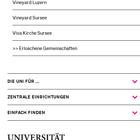
Vineyard Luzern
Vineyard Sursee
Viva Kirche Sursee
>> Erloschene Gemeinschaften
DIE UNI FÜR ...
ZEIGE
DAS
%1$S
UNTERMENÜ
ZENTRALE EINRICHTUNGEN
ZEIGE
DAS
%1$S
UNTERMENÜ
EINFACH FINDEN
ZEIGE
DAS
%1$S
UNTERMENÜ
Universität