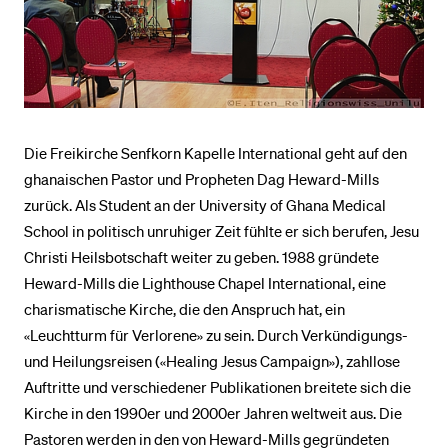
BELIEBTE INHALTE
Vorlesungsverzeichnis
Bibliothek
Die Freikirche Senfkorn Kapelle International geht auf den
Sportangebot
ghanaischen Pastor und Propheten Dag Heward-Mills
Menuplan Mensa
zurück. Als Student an der University of Ghana Medical
Anmeldung und Zulassung
School in politisch unruhiger Zeit fühlte er sich berufen, Jesu
Christi Heilsbotschaft weiter zu geben. 1988 gründete
Heward-Mills die Lighthouse Chapel International, eine
charismatische Kirche, die den Anspruch hat, ein
«Leuchtturm für Verlorene» zu sein. Durch Verkündigungs-
und Heilungsreisen («Healing Jesus Campaign»), zahllose
Auftritte und verschiedener Publikationen breitete sich die
Kirche in den 1990er und 2000er Jahren weltweit aus. Die
Pastoren werden in den von Heward-Mills gegründeten