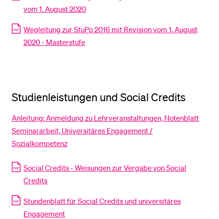
vom 1. August 2020
BELIEBTE INHALTE
Wegleitung zur StuPo 2016 mit Revision vom 1. August
2020 - Masterstufe
Vorlesungsverzeichnis
Bibliothek
Sportangebot
Studienleistungen und Social Credits
Menuplan Mensa
Anmeldung und Zulassung
Anleitung: Anmeldung zu Lehrveranstaltungen, Notenblatt
Seminararbeit, Universitäres Engagement /
Sozialkompetenz
Social Credits - Weisungen zur Vergabe von Social
Credits
Stundenblatt für Social Credits und universitäres
Engagement