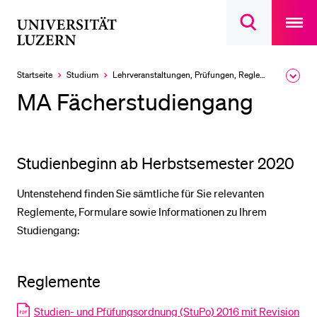
Open
main
Universität
Suchdialog
navigatio
LETZTE SUCHEN
öffnen
overlay
Luzern
Sie haben noch keine Suche getätigt.
Startseite
Studium
Lehrveranstaltungen, Prüfungen, Reglemente
Ausk
des
DIE UNI FÜR…
MA Fächerstudiengang
Brea
Men
Schulklassen und Lehrpersonen
Studien­interessierte
Studienbeginn ab Herbstsemester 2020
Studierende
Untenstehend finden Sie sämtliche für Sie relevanten
Forschende
Reglemente, Formulare sowie Informationen zu Ihrem
Mitarbeitende
Studiengang:
Alumni
Stellensuchende
Reglemente
Förderer
Studien- und Pfüfungsordnung (StuPo) 2016 mit Revision
Medien