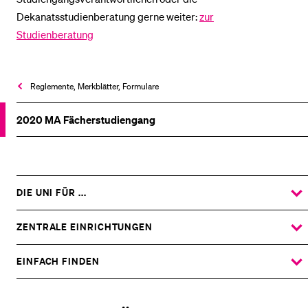
Dekanatsstudienberatung gerne weiter:
zur
Studienberatung
Reglemente, Merkblätter, Formulare
2020 MA Fächerstudiengang
DIE UNI FÜR ...
ZEIGE
DAS
%1$S
UNTERMENÜ
ZENTRALE EINRICHTUNGEN
ZEIGE
DAS
%1$S
UNTERMENÜ
EINFACH FINDEN
ZEIGE
DAS
%1$S
UNTERMENÜ