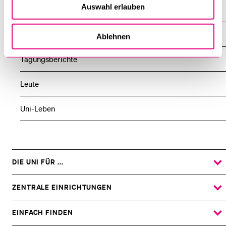
Auswahl erlauben
Lehre
Neuerscheinungen
Ablehnen
Tagungsberichte
Leute
Uni-Leben
DIE UNI FÜR ...
ZEIGE
DAS
%1$S
UNTERMENÜ
ZENTRALE EINRICHTUNGEN
ZEIGE
DAS
%1$S
UNTERMENÜ
EINFACH FINDEN
ZEIGE
DAS