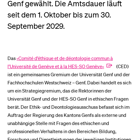
Genf gewählt. Die Amtsdauer läuft
seit dem 1. Oktober bis zum 30.
BELIEBTE INHALTE
September 2029.
Vorlesungsverzeichnis
Bibliothek
Sportangebot
Das
«Comité d’éthique et de déontologie commun à
Menuplan Mensa
l’Université de Genève et à la HES-SO Genève»
(CED)
Anmeldung und Zulassung
ist ein gemeinsames Gremium der Universität Genf und der
Fachhochschulen Westschweiz – Genf. Dabei handelt es sich
um ein Strategiegremium, das die Rektorinnen der
Universität Genf und der HES-SO Genf in ethischen Fragen
berät. Der Ethik- und Deontologieausschuss befasst sich im
Auftrag der Regierung des Kantons Genfs als externe und
unabhängige Stelle mit Fragen des ethischen und
professionellen Verhaltens in den Bereichen Bildung,
Forschung und Dienstleistungen der jeweiligen Institutionen.