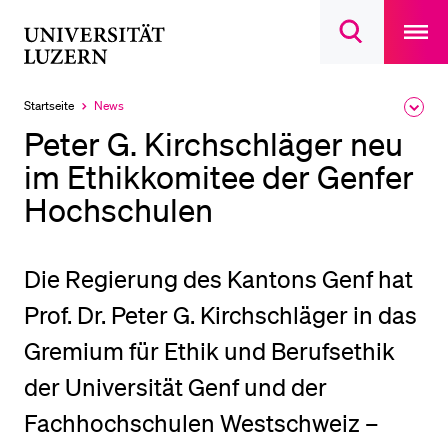
Open
main
Universität
Suchdialog
navigatio
LETZTE SUCHEN
öffnen
overlay
Luzern
Sie haben noch keine Suche getätigt.
Startseite
News
Ausk
Aktuell
des
ausgewählt
DIE UNI FÜR…
Peter G. Kirchschläger neu
Brea
Men
im Ethikkomitee der Genfer
Schulklassen und Lehrpersonen
Hochschulen
Studien­interessierte
Studierende
Forschende
Die Regierung des Kantons Genf hat
Mitarbeitende
Prof. Dr. Peter G. Kirchschläger in das
Alumni
Gremium für Ethik und Berufsethik
Stellensuchende
der Universität Genf und der
Förderer
Fachhochschulen Westschweiz –
Medien