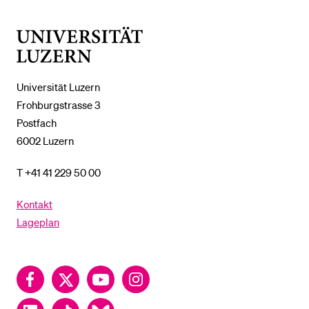
%1$S
UNTERMENÜ
Universität
Luzern
Universität Luzern
Frohburgstrasse 3
Postfach
6002 Luzern
T +41 41 229 50 00
Kontakt
Lageplan
Facebook
Twitter
YouTube
Instagram
LinkedIn
TikTok
Bluesky