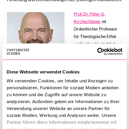
Prof. Dr. Peter G.
Kirchschläger
ist
Ordentlicher Professor
für Theologische Ethik
und Leiter des Instituts
für Sozialethik ISE. Er
forscht
schwerpunktmässig zur
Diese Webseite verwendet Cookies
Ethik der digitalen
Prof. Dr. Peter G.
Kirchschläger
Wir verwenden Cookies, um Inhalte und Anzeigen zu
Transformation und der
personalisieren, Funktionen für soziale Medien anbieten
«Künstlichen Intelligenz»,
zu können und die Zugriffe auf unsere Website zu
zur Ethik der
analysieren. Außerdem geben wir Informationen zu Ihrer
Menschenrechte sowie zur Wirtschaftsethik. Er leitet den
Verwendung unserer Website an unsere Partner für
Masterstudiengang Ethik an der Universität Luzern und ist
soziale Medien, Werbung und Analysen weiter. Unsere
seit 2023 Gastprofessor an der ETH Zürich. Er berät
Partner führen diese Informationen möglicherweise mit
nationale und internationale Organisationen und