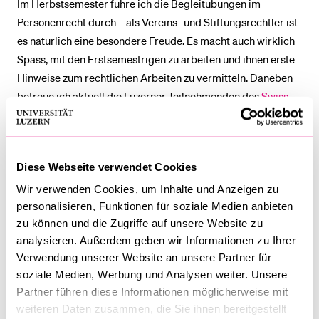
Im Herbstsemester führe ich die Begleitübungen im
Personenrecht durch – als Vereins- und Stiftungsrechtler ist
es natürlich eine besondere Freude. Es macht auch wirklich
Spass, mit den Erstsemestrigen zu arbeiten und ihnen erste
Hinweise zum rechtlichen Arbeiten zu vermitteln. Daneben
betreue ich aktuell die Luzerner Teilnehmenden des
Swiss
Moot Court
. Das ist auch für mich eine neue und spannende
Erfahrung.
Diese Webseite verwendet Cookies
Im Frühjahrssemester werde ich die Übungen im
Obligationenrecht übernehmen. Geplant sind ausserdem
Wir verwenden Cookies, um Inhalte und Anzeigen zu
weitere Veranstaltungen zu meinen Forschungsgebieten,
personalisieren, Funktionen für soziale Medien anbieten
also zum Blockchain-Recht, zur digitalen
zu können und die Zugriffe auf unsere Website zu
analysieren. Außerdem geben wir Informationen zu Ihrer
Vertragsgestaltung und zum Non-Profit-Recht.
Verwendung unserer Website an unsere Partner für
soziale Medien, Werbung und Analysen weiter. Unsere
Woran forschen Sie momentan?
Partner führen diese Informationen möglicherweise mit
weiteren Daten zusammen, die Sie ihnen bereitgestellt
Neben meinem Habilitationsvorhaben zu «Related-Party