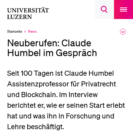
Open
main
Universität
Suchdialog
navigatio
LETZTE SUCHEN
öffnen
overlay
Luzern
Sie haben noch keine Suche getätigt.
Startseite
News
Ausk
Aktuell
des
ausgewählt
DIE UNI FÜR…
Neuberufen: Claude
Brea
Men
Humbel im Gespräch
Schulklassen und Lehrpersonen
Studien­interessierte
Studierende
Seit 100 Tagen ist Claude Humbel
Forschende
Assistenzprofessor für Privatrecht
Mitarbeitende
und Blockchain. Im Interview
Alumni
berichtet er, wie er seinen Start erlebt
Stellensuchende
hat und was ihn in Forschung und
Förderer
Lehre beschäftigt.
Medien