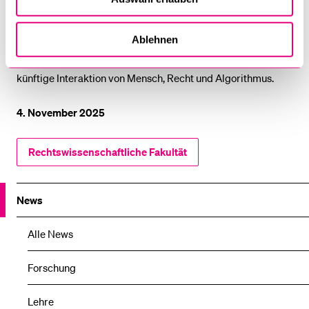
möchte ich etwa das Recht der elektronischen Wertpapiere
und Wertrechte genauer untersuchen, da es enorme
Ablehnen
praktische Auswirkungen hat. Darüber hinaus faszinieren
mich aber auch grundlegendere Fragen, beispielsweise die
künftige Interaktion von Mensch, Recht und Algorithmus.
4. November 2025
Rechtswissenschaftliche Fakultät
News
Alle News
Forschung
Lehre