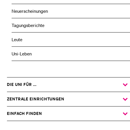
Neuerscheinungen
Tagungsberichte
Leute
Uni-Leben
DIE UNI FÜR ...
ZEIGE
DAS
%1$S
UNTERMENÜ
ZENTRALE EINRICHTUNGEN
ZEIGE
DAS
%1$S
UNTERMENÜ
EINFACH FINDEN
ZEIGE
DAS
%1$S
UNTERMENÜ