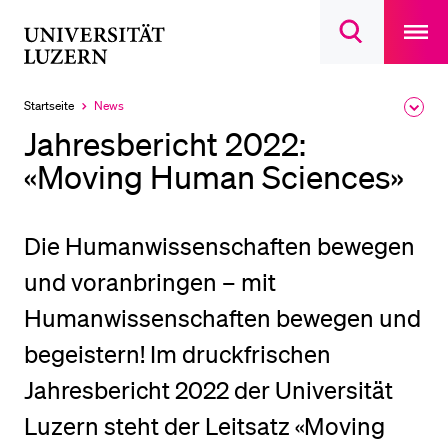
Open
main
Universität
Suchdialog
navigatio
LETZTE SUCHEN
öffnen
overlay
Luzern
Sie haben noch keine Suche getätigt.
Startseite
News
Ausk
Aktuell
des
ausgewählt
DIE UNI FÜR…
Jahresbericht 2022:
Brea
Men
«Moving Human Sciences»
Schulklassen und Lehrpersonen
Studien­interessierte
Studierende
Die Humanwissenschaften bewegen
Forschende
und voranbringen – mit
Mitarbeitende
Humanwissenschaften bewegen und
Alumni
begeistern! Im druckfrischen
Stellensuchende
Jahresbericht 2022 der Universität
Förderer
Luzern steht der Leitsatz «Moving
Medien