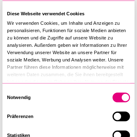
Fakultäten, bei denen allesamt Themen rund um Menschen
Diese Webseite verwendet Cookies
und ihre Institutionen im Zentrum von Forschung und Lehre
Wir verwenden Cookies, um Inhalte und Anzeigen zu
stehen. Regierungsrat Schwerzmann: «Damit positioniert
personalisieren, Funktionen für soziale Medien anbieten
sich die Universität Luzern in wichtigen Zukunftsthemen als
zu können und die Zugriffe auf unsere Website zu
sehr gut aufgestellte humanwissenschaftliche
analysieren. Außerdem geben wir Informationen zu Ihrer
Spezialitätenuni.» Mit dieser Abrundung des Profils in
Verwendung unserer Website an unsere Partner für
diesem «Schlüsseljahr» gelte es, so Rektor Staffelbach, mit
soziale Medien, Werbung und Analysen weiter. Unsere
der gleichen Energie weiter voranzuschreiten. Dies zum
Partner führen diese Informationen möglicherweise mit
einen, was die weitere Gestaltung und den Aufbau der
weiteren Daten zusammen, die Sie ihnen bereitgestellt
beiden Fakultäten anbelange, zum anderen hinsichtlich der
haben oder die sie im Rahmen Ihrer Nutzung der Dienste
Planung der beiden vorgesehenen gesamtuniversitären
gesammelt haben.
Einwilligungsauswahl
Forschungszentren für «Digitale Innovation» sowie
Notwendig
«Gesundheit, Integration und Wohlbefinden».
Präferenzen
Forschung im Fokus
Den Schwerpunkt des Jahresberichts stellt wiederum eine
Statistiken