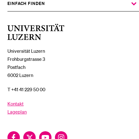
UNTERMENÜ
EINFACH FINDEN
ZEIGE
DAS
%1$S
UNTERMENÜ
Universität
Luzern
Universität Luzern
Frohburgstrasse 3
Postfach
6002 Luzern
T +41 41 229 50 00
Kontakt
Lageplan
Facebook
Twitter
YouTube
Instagram