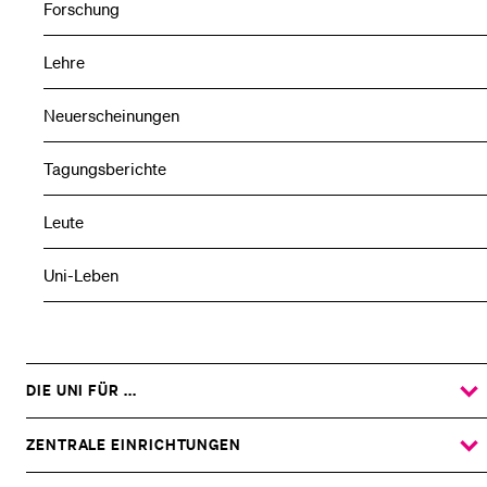
Forschung
Lehre
Neuerscheinungen
Tagungsberichte
Leute
Uni-Leben
DIE UNI FÜR ...
ZEIGE
DAS
%1$S
UNTERMENÜ
ZENTRALE EINRICHTUNGEN
ZEIGE
DAS
%1$S