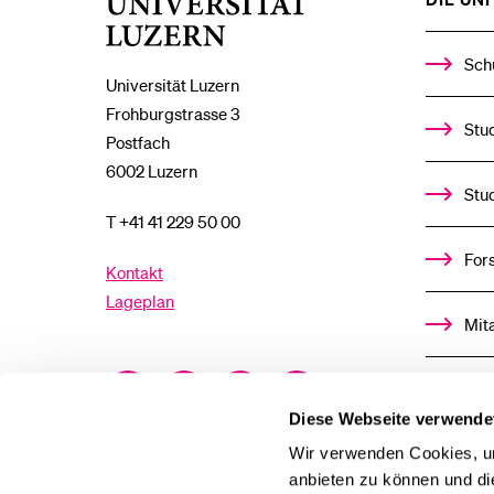
Universität
Luzern
Sch
Universität Luzern
Frohburgstrasse 3
Stud
Postfach
6002 Luzern
Stu
T +41 41 229 50 00
For
Kontakt
Lageplan
Mit
Facebook
Twitter
YouTube
Instagram
Alu
Diese Webseite verwende
LinkedIn
TikTok
Bluesky
Ste
Wir verwenden Cookies, um
anbieten zu können und di