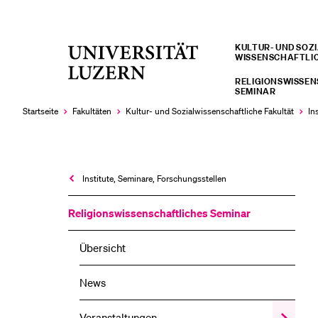
KULTUR- UND SOZIA
Universität
WISSENSCHAFTLI
LETZTE SUCHEN
Luzern
RELIGIONSWISSE
Sie haben noch keine Suche getätigt.
SEMINAR
Startseite
Fakultäten
Kultur- und Sozial­­wissenschaftliche Fakultät
In
Institute, Seminare, Forschungsstellen
Religions­wissenschaftliches Seminar
Übersicht
News
Veranstaltungen