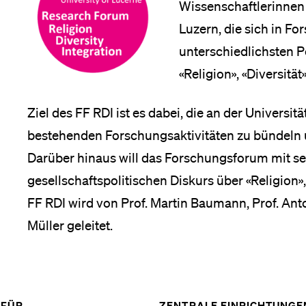
Forschende
Wissenschaftlerinnen 
Anm
ltungen
Luzern, die sich in F
nü
unterschiedlichsten 
Mitarbeitende
«Religion», «Diversitä
Ziel des FF RDI ist es dabei, die an der Univers
bestehenden Forschungsaktivitäten zu bündeln u
Alumni
Darüber hinaus will das Forschungsforum mit se
g
nü
gesellschaftspolitischen Diskurs über «Religion», 
Stellensuchende
FF RDI wird von Prof. Martin Baumann, Prof. An
Müller geleitet.
ielfalt
Förderer
nü
ZEIGE
FÜR ...
ZENTRALE EINRICHTUNGE