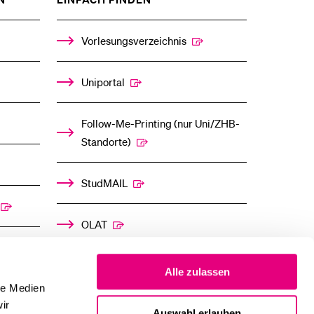
DAS
DAS
%1$S
%1$S
UNTERMENÜ
UNTERMENÜ
Vorlesungsverzeichnis
Uniportal
Follow-Me-Printing­ ­(nur Uni/ZHB-
Standorte)
StudMAIL
OLAT
Alle zulassen
le Medien
ir
Auswahl erlauben