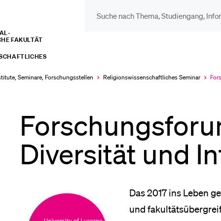
L­­­
CHE FAKULTÄT
DIE UNI FÜR…
BEL
NSCHAFTLICHES
Schulklassen und
Vor
stitute, Seminare, Forschungsstellen
Religions­wissenschaftliches Seminar
Fors
Aktu
Lehrpersonen
aus
Bib
Forschungsforum
Studien­interessierte
Diversität und I
Spo
Studierende
Men
Das 2017 ins Leben ger
und fakultätsübergr