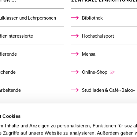
DAS
%1$S
Medien
UNTERMENÜ
ulklassen und Lehrpersonen
Bibliothek
ieninteressierte
Hochschulsport
dierende
Mensa
schende
Online-Shop
arbeitende
Studiladen & Café «Baloo»
mni
Kindertagesstätte
t Cookies
llensuchende
 Inhalte und Anzeigen zu personalisieren, Funktionen für sozia
e Zugriffe auf unsere Website zu analysieren. Außerdem geben w