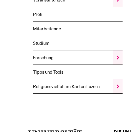
Zeige
das
Veransta
Profil
Unterme
Mitarbeitende
Studium
Forschung
Zeige
das
Forschun
Tipps und Tools
Unterme
Religionsvielfalt im Kanton Luzern
Zeige
das
Religionsv
im
Kanton
Luzern
Unterme
DIE UNI 