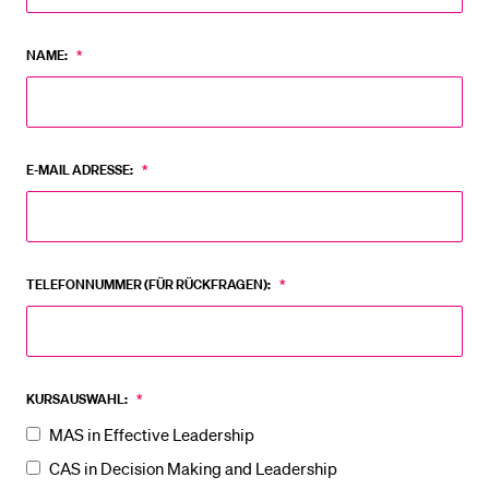
NAME:
*
BELIEBTE INHALTE
Vorlesungsverzeichnis
Bibliothek
E-MAIL ADRESSE:
*
Sportangebot
Menuplan Mensa
Anmeldung und Zulassung
TELEFONNUMMER (FÜR RÜCKFRAGEN):
*
KURSAUSWAHL:
*
MAS in Effective Leadership
CAS in Decision Making and Leadership