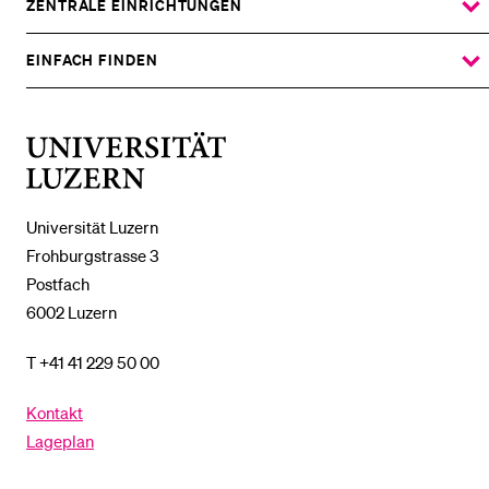
UNTERMENÜ
ZENTRALE EINRICHTUNGEN
ZEIGE
DAS
%1$S
UNTERMENÜ
EINFACH FINDEN
ZEIGE
DAS
%1$S
UNTERMENÜ
Universität
Luzern
Universität Luzern
Frohburgstrasse 3
Postfach
6002 Luzern
T +41 41 229 50 00
Kontakt
Lageplan