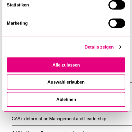
SENDEN
Statistiken
Marketing
Anti-Roboter-Verifizierung
Hier klicken
Details zeigen
Friendly
Captcha ⇗
MAS
Alle zulassen
MAS in Effective Leadership
Auswahl erlauben
Übersicht
Ablehnen
CAS in Decision Making and Leadership
CAS in Information Management and Leadership