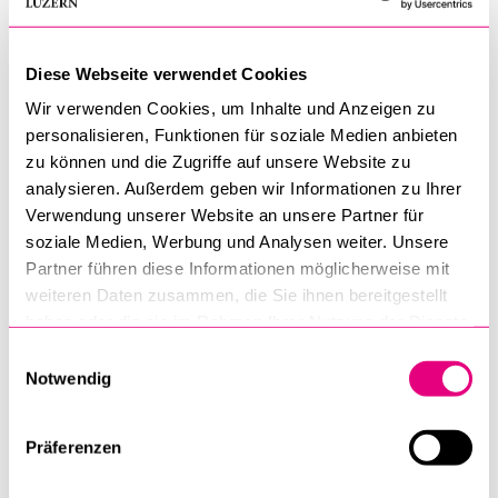
FR 09.10.26 0800-1000
Keiner der Termine passt mir
Diese Webseite verwendet Cookies
Wir verwenden Cookies, um Inhalte und Anzeigen zu
ALTERNATIVER TERMINVORSCHLAG:
personalisieren, Funktionen für soziale Medien anbieten
zu können und die Zugriffe auf unsere Website zu
analysieren. Außerdem geben wir Informationen zu Ihrer
Verwendung unserer Website an unsere Partner für
soziale Medien, Werbung und Analysen weiter. Unsere
BEMERKUNGEN:
Partner führen diese Informationen möglicherweise mit
weiteren Daten zusammen, die Sie ihnen bereitgestellt
haben oder die sie im Rahmen Ihrer Nutzung der Dienste
gesammelt haben.
Einwilligungsauswahl
Notwendig
Präferenzen