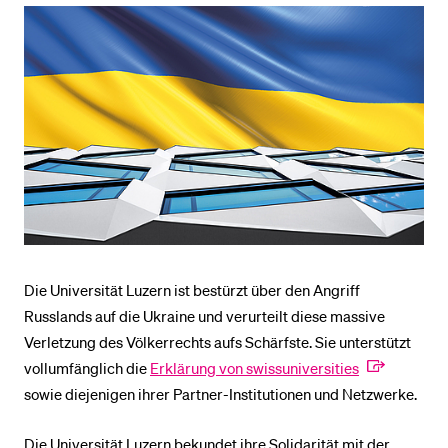
BELIEBTE INHALTE
Vorlesungsverzeichnis
Bibliothek
Sportangebot
Menuplan Mensa
Anmeldung und Zulassung
Die Universität Luzern ist bestürzt über den Angriff
Russlands auf die Ukraine und verurteilt diese massive
Verletzung des Völkerrechts aufs Schärfste. Sie unterstützt
vollumfänglich die
Erklärung von swissuniversities
sowie diejenigen ihrer Partner-Institutionen und Netzwerke.
Die Universität Luzern bekundet ihre Solidarität mit der