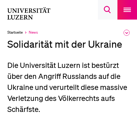
Open
main
Universität
Suchdialog
navigatio
LETZTE SUCHEN
öffnen
overlay
Luzern
Sie haben noch keine Suche getätigt.
Startseite
News
Ausk
Aktuell
des
ausgewählt
DIE UNI FÜR…
Solidarität mit der Ukraine
Brea
Men
Schulklassen und Lehrpersonen
Studien­interessierte
Die Universität Luzern ist bestürzt
Studierende
über den Angriff Russlands auf die
Forschende
Ukraine und verurteilt diese massive
Mitarbeitende
Verletzung des Völkerrechts aufs
Alumni
Schärfste.
Stellensuchende
Förderer
Medien