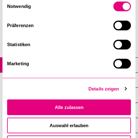
Einwilligungsauswahl
Notwendig
Informationen für ukrainische Studierende und Forschende
Präferenzen
2. März 2022
Universitätskommunikation
Statistiken
Marketing
News
Alle News
Details zeigen
Forschung
Alle zulassen
Lehre
Neuerscheinungen
Auswahl erlauben