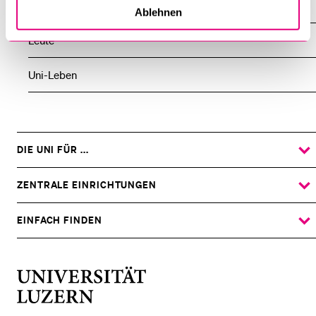
Tagungsberichte
Ablehnen
Leute
Uni-Leben
DIE UNI FÜR ...
ZEIGE
DAS
%1$S
UNTERMENÜ
ZENTRALE EINRICHTUNGEN
ZEIGE
DAS
%1$S
UNTERMENÜ
EINFACH FINDEN
ZEIGE
DAS
%1$S
UNTERMENÜ
Universität
Luzern