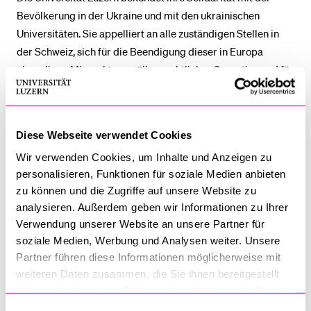
Bevölkerung in der Ukraine und mit den ukrainischen
Universitäten. Sie appelliert an alle zuständigen Stellen in
der Schweiz, sich für die Beendigung dieser in Europa
einmaligen Missachtung völkerrechtlicher Garantien und für
die betroffenen Menschen einzusetzen.
Die Universität Luzern wird ihr Möglichstes tun, um
Diese Webseite verwendet Cookies
Lehrenden, Forschenden und Studierenden von ukrainischen
Wir verwenden Cookies, um Inhalte und Anzeigen zu
Hochschulen beizustehen.
personalisieren, Funktionen für soziale Medien anbieten
zu können und die Zugriffe auf unsere Website zu
Ukrainische Studierende und Forschende an der Universität
analysieren. Außerdem geben wir Informationen zu Ihrer
Luzern können auf die Unterstützung der Universität zählen.
Verwendung unserer Website an unsere Partner für
Russischen Studierenden und Forschenden, die
soziale Medien, Werbung und Analysen weiter. Unsere
unverschuldet in diese Situation geraten sind, bietet die
Partner führen diese Informationen möglicherweise mit
Universität ebenfalls ihre Hilfe an.
weiteren Daten zusammen, die Sie ihnen bereitgestellt
haben oder die sie im Rahmen Ihrer Nutzung der Dienste
Kontakt und weitere Informationen für Betroffene
gesammelt haben.