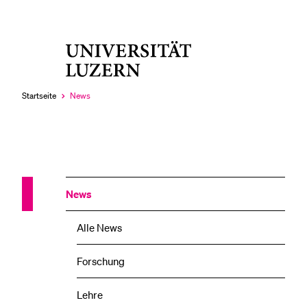
Universität
LETZTE SUCHEN
Luzern
Sie haben noch keine Suche getätigt.
Startseite
News
Aktuell
ausgewählt
News
Alle News
Forschung
Lehre