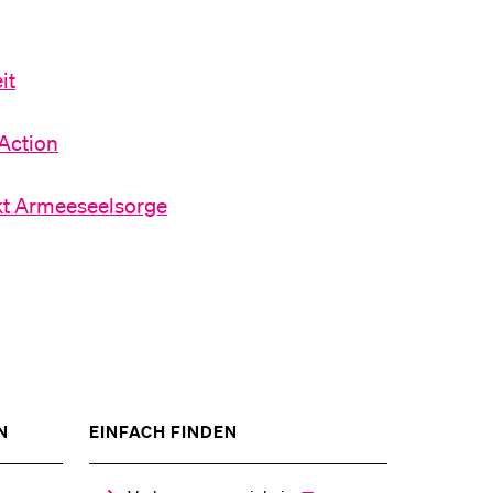
it
 Action
kt Armeeseelsorge
ZEIGE
ZEIGE
N
EINFACH FINDEN
DAS
DAS
%1$S
%1$S
UNTERMENÜ
UNTERMENÜ