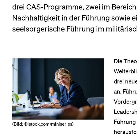
Forschende
drei CAS-Programme, zwei im Bereich
Anm
Nachhaltigkeit in der Führung sowie ei
seelsorgerische Führung im militärisc
Mitarbeitende
Alumni
Die Theo
Weiterbi
drei neu
Stellensuchende
an. Führ
Vordergru
Leadersh
Förderer
Führung 
(Bild: ©istock.com/miniseries)
herausf