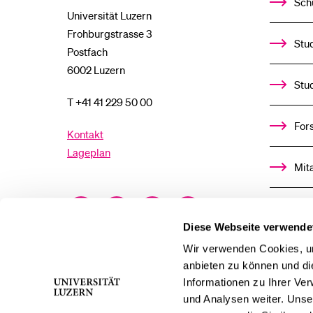
Sch
Universität Luzern
Frohburgstrasse 3
Stud
Postfach
6002 Luzern
Stu
T +41 41 229 50 00
For
Kontakt
Lageplan
Mit
Facebook
Twitter
YouTube
Instagram
Alu
Diese Webseite verwende
LinkedIn
TikTok
Bluesky
Ste
Wir verwenden Cookies, um
anbieten zu können und di
Informationen zu Ihrer Ve
För
und Analysen weiter. Unse