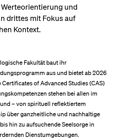
 Werteorientierung und
eldung und Zulassung
n drittes mit Fokus auf
hen Kontext.
logische Fakultät baut ihr
ldungsprogramm aus und bietet ab 2026
e Certificates of Advanced Studies (CAS)
ungskompetenzen stehen bei allen im
nd – von spirituell reflektiertem
ip über ganzheitliche und nachhaltige
bis hin zu aufsuchende Seelsorge in
ordernden Dienstumgebungen.