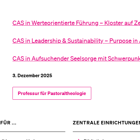
CAS in Werteorientierte Führung – Kloster auf Ze
CAS in Leadership & Sustainability – Purpose in
CAS in Aufsuchender Seelsorge mit Schwerpun
3. Dezember 2025
Professur für Pastoraltheologie
ZEIGE
FÜR ...
ZENTRALE EINRICHTUNGE
DAS
%1$S
UNTERMENÜ