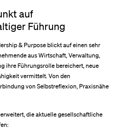
nkt auf
altiger Führung
ship & Purpose blickt auf einen sehr
lnehmende aus Wirtschaft, Verwaltung,
ng ihre Führungsrolle bereichert, neue
igkeit vermittelt. Von den
rbindung von Selbstreflexion, Praxisnähe
eitert, die aktuelle gesellschaftliche
fen: