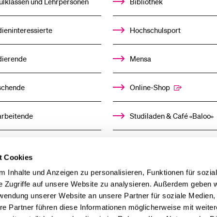
ulklassen und Lehrpersonen
Bibliothek
ieninteressierte
Hochschulsport
dierende
Mensa
schende
Online-Shop
arbeitende
Studiladen & Café «Baloo»
mni
Kindertagesstätte
t Cookies
llensuchende
 Inhalte und Anzeigen zu personalisieren, Funktionen für sozia
e Zugriffe auf unsere Website zu analysieren. Außerdem geben w
rwendung unserer Website an unsere Partner für soziale Medien
derer
re Partner führen diese Informationen möglicherweise mit weite