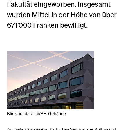
Fakultät eingeworben. Insgesamt
wurden Mittel in der Höhe von über
BELIEBTE INHALTE
671’000 Franken bewilligt.
Vorlesungsverzeichnis
Bibliothek
Sportangebot
Menuplan Mensa
Anmeldung und Zulassung
Blick auf das Uni/PH-Gebäude
Am Religionswissenschaftlichen Seminar der Kultur- und