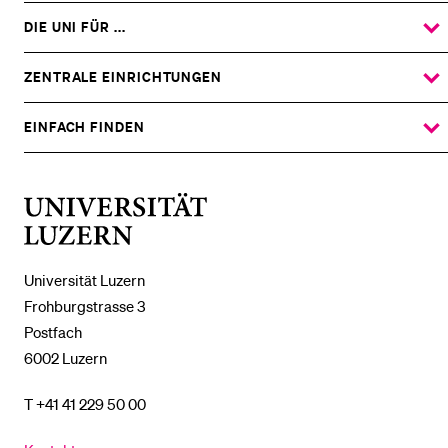
DIE UNI FÜR ...
ZEIGE
DAS
%1$S
UNTERMENÜ
ZENTRALE EINRICHTUNGEN
ZEIGE
DAS
%1$S
UNTERMENÜ
EINFACH FINDEN
ZEIGE
DAS
%1$S
UNTERMENÜ
Universität
Luzern
Universität Luzern
Frohburgstrasse 3
Postfach
6002 Luzern
T +41 41 229 50 00