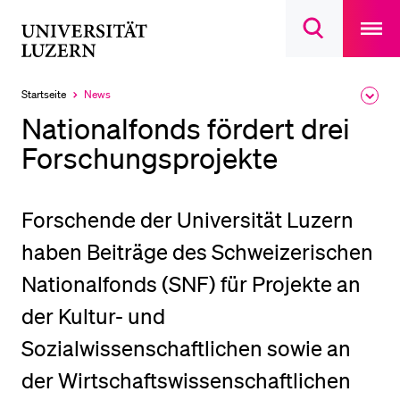
Open
main
Universität
Suchdialog
navigatio
LETZTE SUCHEN
öffnen
overlay
Luzern
Sie haben noch keine Suche getätigt.
Startseite
News
Ausk
Aktuell
des
ausgewählt
DIE UNI FÜR…
Nationalfonds fördert drei
Brea
Men
Forschungsprojekte
Schulklassen und Lehrpersonen
Studien­interessierte
Studierende
Forschende der Universität Luzern
Forschende
haben Beiträge des Schweizerischen
Mitarbeitende
Nationalfonds (SNF) für Projekte an
Alumni
der Kultur- und
Stellensuchende
Sozialwissenschaftlichen sowie an
Förderer
der Wirtschaftswissenschaftlichen
Medien