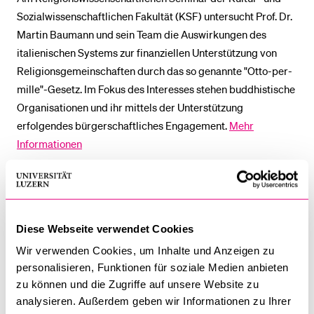
Sozialwissenschaftlichen Fakultät (KSF) untersucht Prof. Dr.
Martin Baumann und sein Team die Auswirkungen des
italienischen Systems zur finanziellen Unterstützung von
Religionsgemeinschaften durch das so genannte "Otto-per-
mille"-Gesetz. Im Fokus des Interesses stehen buddhistische
Organisationen und ihr mittels der Unterstützung
erfolgendes bürgerschaftliches Engagement.
Mehr
Informationen
Anwendungen im Bereich "Augmented Reality" (deutsch:
erweiterte Realität) im Marketing können Auswirkungen auf
die Markenpräferenz, Wahrnehmung und Kaufentscheidung
Diese Webseite verwendet Cookies
von Konsumentinnen und Konsumenten haben. Ob und
inwiefern digitale Interaktionen sich negativ auf das reale
Wir verwenden Cookies, um Inhalte und Anzeigen zu
personalisieren, Funktionen für soziale Medien anbieten
Verbraucherverhalten auswirken können, untersuchen Prof.
zu können und die Zugriffe auf unsere Website zu
Dr. Reto Hofstetter und Mitforschende in einem Projekt an
analysieren. Außerdem geben wir Informationen zu Ihrer
der Wirtschaftswissenschaftlichen Fakultät.
Mehr