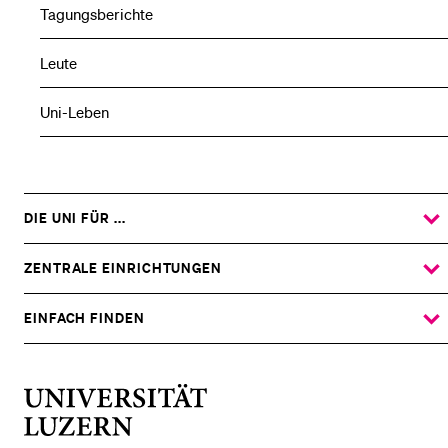
Tagungsberichte
Leute
Uni-Leben
DIE UNI FÜR ...
ZEIGE
DAS
%1$S
UNTERMENÜ
ZENTRALE EINRICHTUNGEN
ZEIGE
DAS
%1$S
UNTERMENÜ
EINFACH FINDEN
ZEIGE
DAS
%1$S
UNTERMENÜ
Universität
Luzern