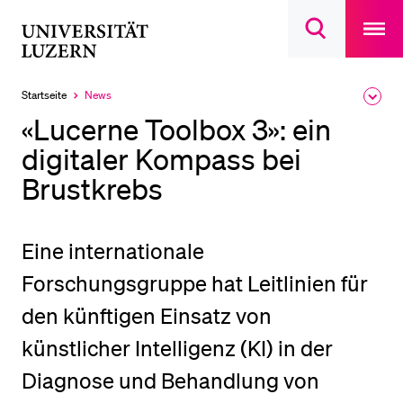
Open
main
Universität
Suchdialog
navigatio
LETZTE SUCHEN
öffnen
overlay
Luzern
Sie haben noch keine Suche getätigt.
Startseite
News
Ausk
Aktuell
des
ausgewählt
DIE UNI FÜR…
«Lucerne Toolbox 3»: ein
Brea
Men
digitaler Kompass bei
Schulklassen und Lehrpersonen
Brustkrebs
Studien­interessierte
Studierende
Forschende
Eine internationale
Mitarbeitende
Forschungsgruppe hat Leitlinien für
Alumni
den künftigen Einsatz von
Stellensuchende
künstlicher Intelligenz (KI) in der
Förderer
Diagnose und Behandlung von
Medien