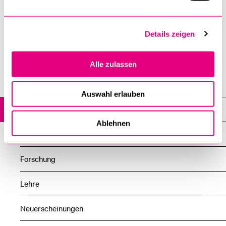
Frühere Newsmeldung zur «Lucerne Toolbox 2»
Details zeigen
26. November 2025
Alle zulassen
Fakultät für Gesundheits­­wissenschaften und
Medizin
Auswahl erlauben
News
Ablehnen
Alle News
Forschung
Lehre
Neuerscheinungen