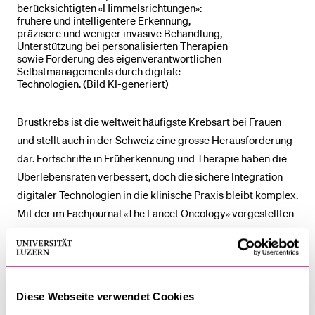
berücksichtigten «Himmelsrichtungen»:
frühere und intelligentere Erkennung,
präzisere und weniger invasive Behandlung,
Unterstützung bei personalisierten Therapien
sowie Förderung des eigenverantwortlichen
Selbstmanagements durch digitale
Technologien. (Bild KI-generiert)
Brustkrebs ist die weltweit häufigste Krebsart bei Frauen
und stellt auch in der Schweiz eine grosse Herausforderung
dar. Fortschritte in Früherkennung und Therapie haben die
Überlebensraten verbessert, doch die sichere Integration
digitaler Technologien in die klinische Praxis bleibt komplex.
Mit der im Fachjournal «The Lancet Oncology» vorgestellten
«Lucerne Toolbox 3» legen die Forschenden nun 15 prioritäre
Forschungsfragen vor, die geklärt werden müssen, damit KI-
basierte Verfahren verlässlich eingesetzt werden können.
Diese Webseite verwendet Cookies
Der interdisziplinäre Verbund mit derzeit 112