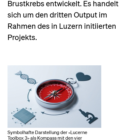
Brustkrebs entwickelt. Es handelt
sich um den dritten Output im
BELIEBTE INHALTE
Rahmen des in Luzern initiierten
Vorlesungsverzeichnis
Projekts.
Bibliothek
Sportangebot
Menuplan Mensa
Anmeldung und Zulassung
Symbolhafte Darstellung der «Lucerne
Toolbox 3» als Kompass mit den vier