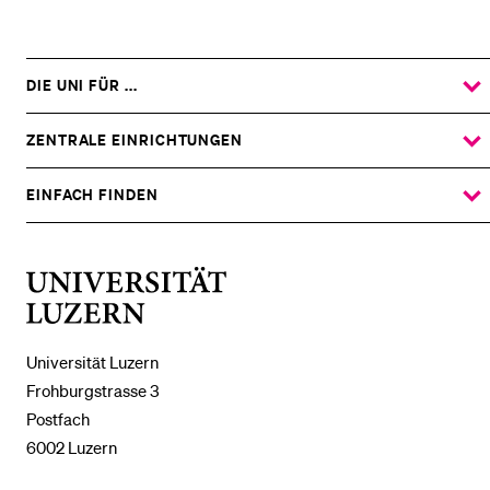
DIE UNI FÜR ...
ZEIGE
DAS
%1$S
UNTERMENÜ
ZENTRALE EINRICHTUNGEN
ZEIGE
DAS
%1$S
UNTERMENÜ
EINFACH FINDEN
ZEIGE
DAS
%1$S
UNTERMENÜ
Universität
Luzern
Universität Luzern
Frohburgstrasse 3
Postfach
6002 Luzern