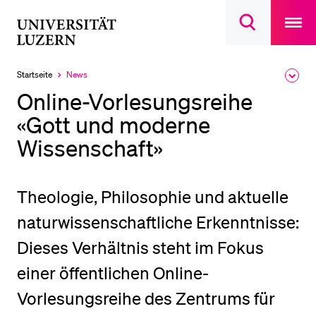
Open
main
Universität
Suchdialog
navigatio
LETZTE SUCHEN
öffnen
overlay
Luzern
Sie haben noch keine Suche getätigt.
Startseite
News
Ausk
Aktuell
des
ausgewählt
DIE UNI FÜR…
Online-Vorlesungsreihe
Brea
Men
«Gott und moderne
Schulklassen und Lehrpersonen
Wissenschaft»
Studien­interessierte
Studierende
Forschende
Theologie, Philosophie und aktuelle
Mitarbeitende
naturwissenschaftliche Erkenntnisse:
Alumni
Dieses Verhältnis steht im Fokus
Stellensuchende
einer öffentlichen Online-
Förderer
Vorlesungsreihe des Zentrums für
Medien