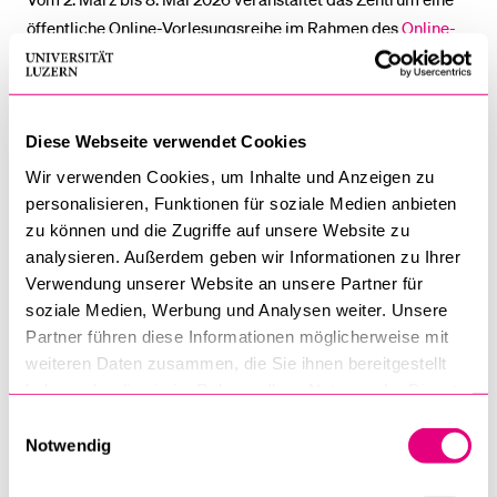
öffentliche Online-Vorlesungsreihe im Rahmen des
Online-
Masterstudiengangs «Philosophy, Theology and Religions
(PhilTeR)»
. Internationale Forschende aus Europa und
Nordamerika gestalten die einzelnen Termine. Die
Vorlesungen werden auf Englisch gehalten und finden via
Diese Webseite verwendet Cookies
Zoom statt. Teilweise werden diese zusätzlich auf YouTube
Wir verwenden Cookies, um Inhalte und Anzeigen zu
übertragen.
personalisieren, Funktionen für soziale Medien anbieten
zu können und die Zugriffe auf unsere Website zu
Eine Teilnahme ist nach Anmeldung möglich.
analysieren. Außerdem geben wir Informationen zu Ihrer
Verwendung unserer Website an unsere Partner für
soziale Medien, Werbung und Analysen weiter. Unsere
Partner führen diese Informationen möglicherweise mit
Montag, 2. März 2026, 18.00 Uhr
weiteren Daten zusammen, die Sie ihnen bereitgestellt
God, Relativity and Free Will
haben oder die sie im Rahmen Ihrer Nutzung der Dienste
(Prof. Jeff Koperski, Saginaw State Valley University,
gesammelt haben.
Einwilligungsauswahl
Michigan)
Notwendig
Freitag, 20. März 2026, 18.00 Uhr