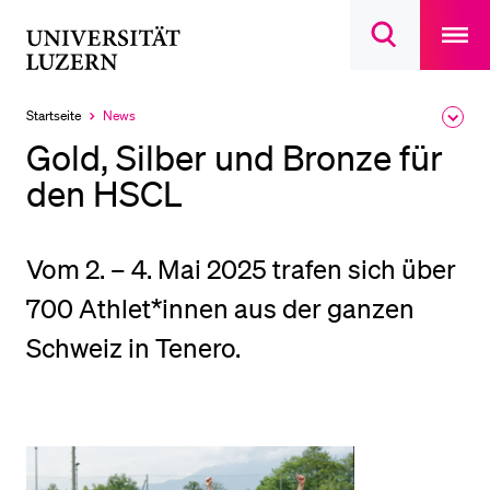
Open
main
Universität
Suchdialog
navigatio
LETZTE SUCHEN
öffnen
overlay
Luzern
Sie haben noch keine Suche getätigt.
Startseite
News
Ausk
Aktuell
des
ausgewählt
DIE UNI FÜR…
Gold, Silber und Bronze für
Brea
Men
den HSCL
Schulklassen und Lehrpersonen
Studien­interessierte
Studierende
Vom 2. – 4. Mai 2025 trafen sich über
Forschende
700 Athlet*innen aus der ganzen
Mitarbeitende
Schweiz in Tenero.
Alumni
Stellensuchende
Förderer
Medien