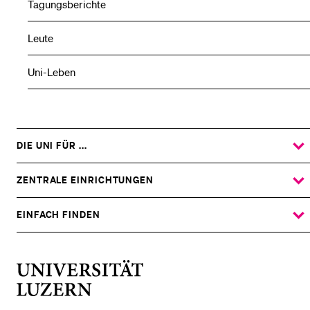
Tagungsberichte
Leute
Uni-Leben
DIE UNI FÜR ...
ZEIGE
DAS
%1$S
UNTERMENÜ
ZENTRALE EINRICHTUNGEN
ZEIGE
DAS
%1$S
UNTERMENÜ
EINFACH FINDEN
ZEIGE
DAS
%1$S
UNTERMENÜ
Universität
Luzern