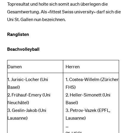
Topresultat und holte sich somit auch überlegen die
Gesamtwertung. Als «fittest Swiss university» darf sich die
Uni St. Gallen nun bezeichnen.
Ranglisten
Beachvolleyball
Damen
Herren
1. Jurisic-Locher (Uni
1. Costea-Willelm (Züricher
Basel)
FHS)
2. Frühauf-Emery (Uni
2. Heller-Simonett (Uni
Neuchâtel)
Basel)
3. Geslin-Jakob (Uni
3. Petrov-Vazek (EPFL,
Lausanne)
Lausanne)
…