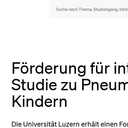
DIE UNI FÜR…
BEL
Schulklassen und
Vor
Lehrpersonen
Förderung für in
Bib
Studien­interessierte
Studie zu Pneu
Spo
Kindern
Studierende
Men
Die Universität Luzern erhält einen F