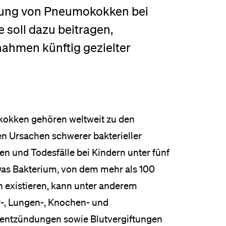
chung von Pneumokokken bei
eldung und Zulassung
e soll dazu beitragen,
ahmen künftig gezielter
okken gehören weltweit zu den
en Ursachen schwerer bakterieller
en und Todesfälle bei Kindern unter fünf
Das Bakterium, von dem mehr als 100
n existieren, kann unter anderem
r-, Lungen-, Knochen- und
entzündungen sowie Blutvergiftungen