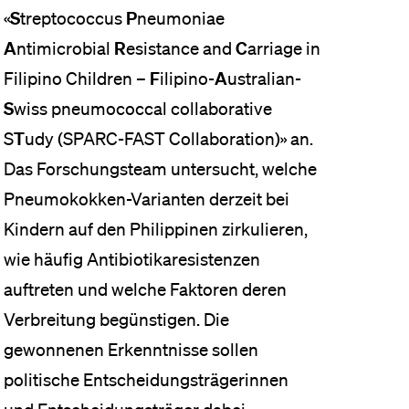
S
P
«
treptococcus
neumoniae
A
R
C
ntimicrobial
esistance and
arriage in
F
A
Filipino Children –
ilipino-
ustralian-
S
wiss pneumococcal collaborative
T
S
udy (SPARC-FAST Collaboration)» an.
Das Forschungsteam untersucht, welche
Pneumokokken-Varianten derzeit bei
Kindern auf den Philippinen zirkulieren,
wie häufig Antibiotikaresistenzen
auftreten und welche Faktoren deren
Verbreitung begünstigen. Die
gewonnenen Erkenntnisse sollen
politische Entscheidungsträgerinnen