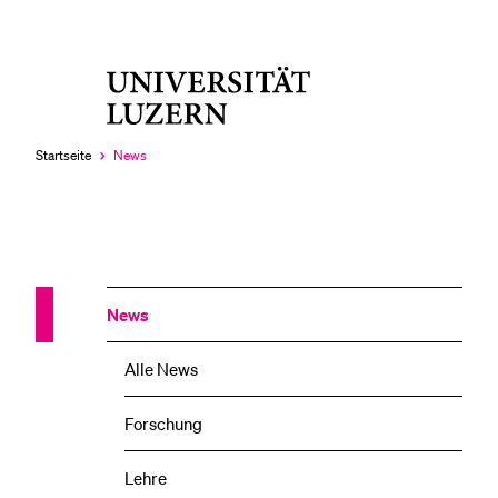
Universität
LETZTE SUCHEN
Luzern
Sie haben noch keine Suche getätigt.
Startseite
News
Aktuell
ausgewählt
News
Alle News
Forschung
Lehre