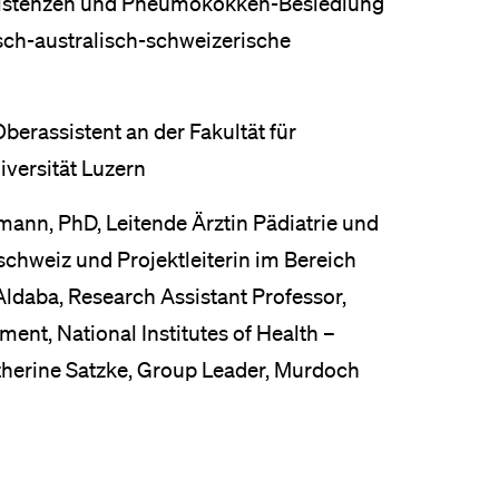
esistenzen und Pneumokokken-Besiedlung
isch-australisch-schweizerische
Oberassistent an der Fakultät für
iversität Luzern
ann, PhD, Leitende Ärztin Pädiatrie und
schweiz und Projektleiterin im Bereich
 Aldaba, Research Assistant Professor,
ent, National Institutes of Health –
Catherine Satzke, Group Leader, Murdoch