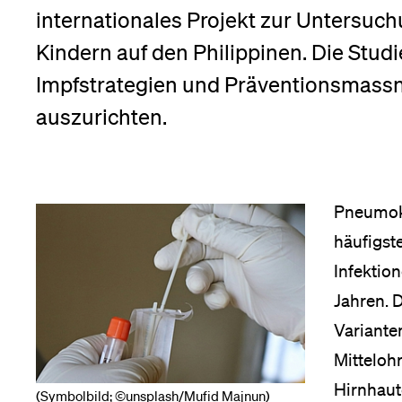
Forschende
internationales Projekt zur Untersu
Anm
Kindern auf den Philippinen. Die Studi
Impfstrategien und Präventionsmassn
Mitarbeitende
auszurichten.
Alumni
Pneumok
häufigst
Stellensuchende
Infektion
Jahren. 
Variante
Förderer
Mitteloh
Hirnhaut
(Symbolbild; ©unsplash/Mufid Majnun)