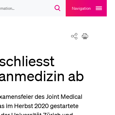
Open
main
Navigation
Suchdialog
navigation
öffnen
overlay
IEBTE INHALTE
Teilen
Drucken
lesungsverzeichnis
schliesst
liothek
anmedizin ab
rtangebot
xamensfeier des Joint Medical
uplan Mensa
Das im Herbst 2020 gestartete