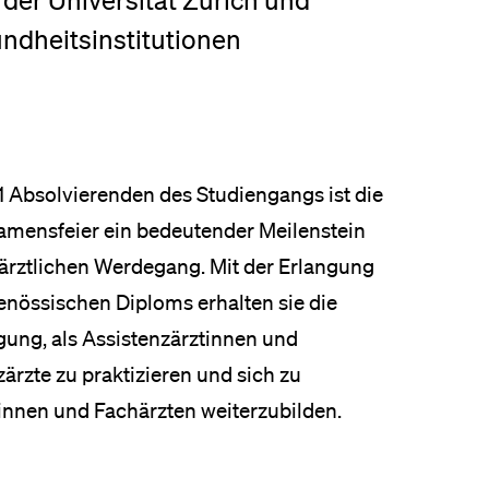
er Universität Zürich und
eldung und Zulassung
ndheitsinstitutionen
31 Absolvierenden des Studiengangs ist die
amensfeier ein bedeutender Meilenstein
 ärztlichen Werdegang. Mit der Erlangung
enössischen Diploms erhalten sie die
gung, als Assistenzärztinnen und
ärzte zu praktizieren und sich zu
innen und Fachärzten weiterzubilden.