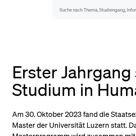
DIE UNI FÜR…
BEL
Schulklassen und
Vor
Lehrpersonen
Erster Jahrgang 
Bib
Studien­interessierte
Studium in Hum
Spo
Studierende
Am 30. Oktober 2023 fand die Staatse
Men
Master der Universität Luzern statt. 