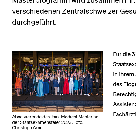
Masterprogramm wird zusammen mit d
Forschende
Anm
verschiedenen Zentralschweizer Gesu
durchgeführt.
Mitarbeitende
Für die 
Alumni
Staatsex
in ihrem
des Eidg
Stellensuchende
Berechti
Assistenz
Fachärzt
Absolvierende des Joint Medical Master an
Förderer
der Staatsexamensfeier 2023. Foto:
Christoph Arnet