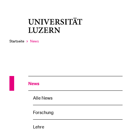
Universität
LETZTE SUCHEN
Luzern
Sie haben noch keine Suche getätigt.
Startseite
News
Aktuell
ausgewählt
News
Alle News
Forschung
Lehre