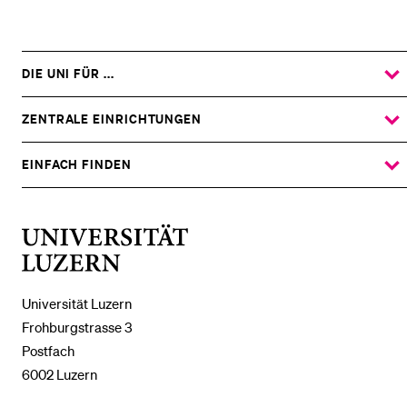
DIE UNI FÜR ...
ZEIGE
DAS
%1$S
UNTERMENÜ
ZENTRALE EINRICHTUNGEN
ZEIGE
DAS
%1$S
UNTERMENÜ
EINFACH FINDEN
ZEIGE
DAS
%1$S
UNTERMENÜ
Universität
Luzern
Universität Luzern
Frohburgstrasse 3
Postfach
6002 Luzern