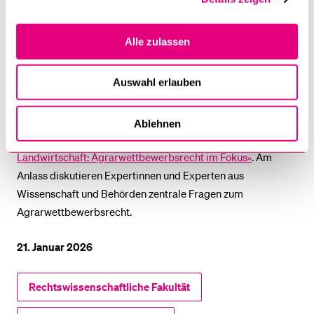
Anton Schwingruber, Regierungsrat von 1995 bis 2011,
resümierte: «Paul Richli war und ist ein enormer Gewinn – für
Alle zulassen
die Universität, für die Luzerner Bildungslandschaft und für
Luzern.»
Auswahl erlauben
Noch bis am frühen Abend findet nun der wissenschaftliche
Teil statt, das vom Institut für Wirtschaft und Regulierung
Ablehnen
veranstaltete Geburtstags-Kolloquium
«(Markt)machtlose
Landwirtschaft: Agrarwettbewerbsrecht im Fokus»
. Am
Anlass diskutieren Expertinnen und Experten aus
Wissenschaft und Behörden zentrale Fragen zum
Agrarwettbewerbsrecht.
21. Januar 2026
Rechtswissenschaftliche Fakultät