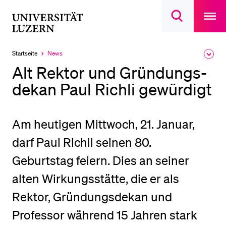
Open
main
Universität
Suchdialog
navigatio
LETZTE SUCHEN
öffnen
overlay
Luzern
Sie haben noch keine Suche getätigt.
Startseite
News
Ausk
Aktuell
des
ausgewählt
DIE UNI FÜR…
Alt Rektor und Gründungs­
Brea
Men
dekan Paul Richli gewürdigt
Schulklassen und Lehrpersonen
Studien­interessierte
Studierende
Am heutigen Mittwoch, 21. Januar,
Forschende
darf Paul Richli seinen 80.
Mitarbeitende
Geburtstag feiern. Dies an seiner
Alumni
alten Wirkungsstätte, die er als
Stellensuchende
Rektor, Gründungsdekan und
Förderer
Professor während 15 Jahren stark
Medien