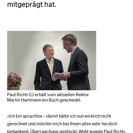
mitgeprägt hat.
BELIEBTE INHALTE
Vorlesungsverzeichnis
Bibliothek
Sportangebot
Menuplan Mensa
Anmeldung und Zulassung
Paul Richli (l.) erhält vom aktuellen Rektor
Martin Hartmann ein Buch geschenkt.
«Ich bin sprachlos – damit hätte ich nun wirklich nicht
gerechnet und möchte mich bei Ihnen allen sehr herzlich
bedanken!» Überraschung geglückt: Wohl wusste Paul Richli,