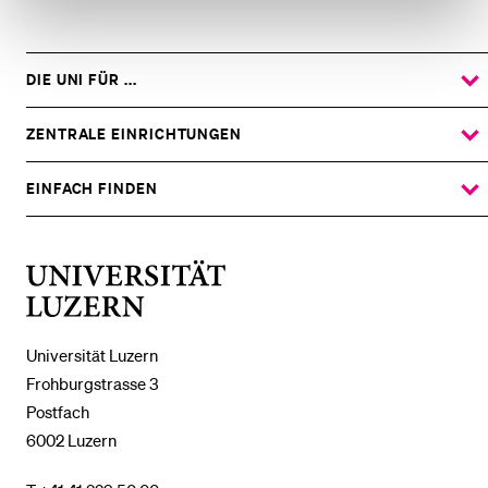
DIE UNI FÜR ...
ZEIGE
DAS
%1$S
UNTERMENÜ
ZENTRALE EINRICHTUNGEN
ZEIGE
DAS
%1$S
UNTERMENÜ
EINFACH FINDEN
ZEIGE
DAS
%1$S
UNTERMENÜ
Universität
Luzern
Universität Luzern
Frohburgstrasse 3
Postfach
6002 Luzern