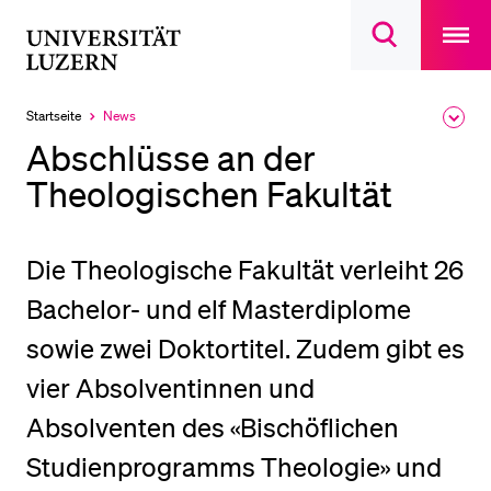
Open
main
Universität
Suchdialog
navigatio
LETZTE SUCHEN
öffnen
overlay
Luzern
Sie haben noch keine Suche getätigt.
Startseite
News
Ausk
Aktuell
des
ausgewählt
DIE UNI FÜR…
Abschlüsse an der
Brea
Men
Theologischen Fakultät
Schulklassen und Lehrpersonen
Studien­interessierte
Studierende
Die Theologische Fakultät verleiht 26
Forschende
Bachelor- und elf Masterdiplome
Mitarbeitende
sowie zwei Doktortitel. Zudem gibt es
Alumni
vier Absolventinnen und
Stellensuchende
Absolventen des «Bischöflichen
Förderer
Studienprogramms Theologie» und
Medien