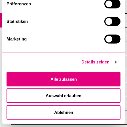
Religionspädagogisches Institut (RPI)
Präferenzen
News
Statistiken
Alle News
Marketing
Forschung
Lehre
Details zeigen
Neuerscheinungen
Alle zulassen
Tagungsberichte
Auswahl erlauben
Leute
Ablehnen
Uni-Leben