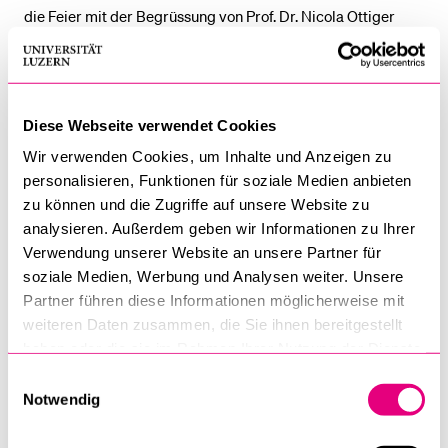
die Feier mit der Begrüssung von Prof. Dr. Nicola Ottiger
eröffnet. Das kirchliche Grusswort überbringt Martin
Brunner-Artho, Ausbildungsleiter am Seminar St. Beat
Luzern. Die diesjährige Festansprache hält Carole Imboden-
Deragisch, Absolventin des Theologie Spezial Curriculums.
Diese Webseite verwendet Cookies
Wir verwenden Cookies, um Inhalte und Anzeigen zu
Bereits im Juli kommuniziert wurden die
Absolventinnen und
personalisieren, Funktionen für soziale Medien anbieten
Absolventen des Religionspädagogischen Instituts RPI
.
zu können und die Zugriffe auf unsere Website zu
analysieren. Außerdem geben wir Informationen zu Ihrer
DATEIEN
Verwendung unserer Website an unsere Partner für
Absolventinnen und Absolventen der Theologischen Fakultät
soziale Medien, Werbung und Analysen weiter. Unsere
im Studienjahr 2021/2022
(inkl. RPI)
Partner führen diese Informationen möglicherweise mit
weiteren Daten zusammen, die Sie ihnen bereitgestellt
19. Oktober 2022
haben oder die sie im Rahmen Ihrer Nutzung der Dienste
gesammelt haben.
Einwilligungsauswahl
Notwendig
Theologische Fakultät