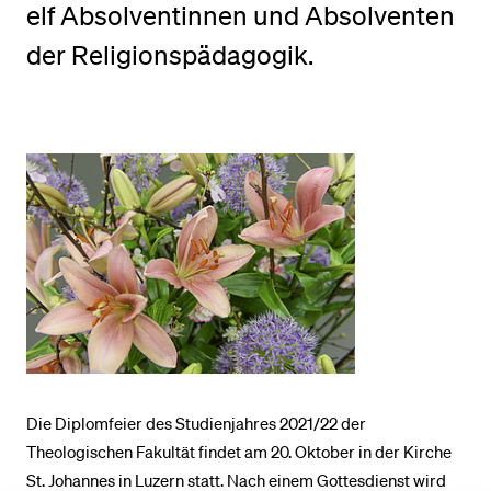
elf Absolventinnen und Absolventen
der Religionspädagogik.
BELIEBTE INHALTE
Vorlesungsverzeichnis
Bibliothek
Sportangebot
Menuplan Mensa
Anmeldung und Zulassung
Die Diplomfeier des Studienjahres 2021/22 der
Theologischen Fakultät findet am 20. Oktober in der Kirche
St. Johannes in Luzern statt. Nach einem Gottesdienst wird