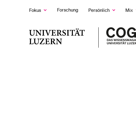
Forschung
Fokus
Persönlich
Mix
Zeige
Zeige
Z
das
das
d
Fokus
Persönlich
M
LETZTE SUCHEN
Untermenü
Untermenü
U
Universität
Sie haben noch keine Suche getätigt.
Luzern