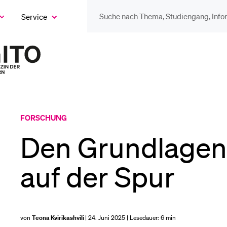
Service
eige
as
ix
DIE UNI FÜR…
BEL
ntermenü
Zur
Startseite
Schulklassen und
Vor
des
Lehrpersonen
Magazins
Bib
FORSCHUNG
Studien­interessierte
Den Grundlagen
Spo
auf der Spur
Studierende
Men
von
Teona Kvirikashvili
| 24. Juni 2025 | Lesedauer:
6 min