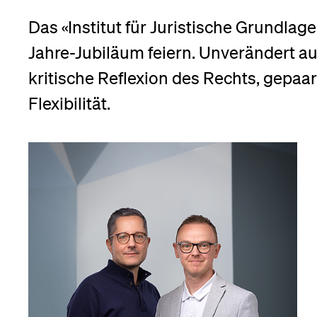
Forschende
Anm
Das «Institut für Juristische Grundlage
Jahre-Jubiläum feiern. Unverändert a
Mitarbeitende
kritische Reflexion des Rechts, gepaart
Flexibilität.
Alumni
Stellensuchende
Förderer