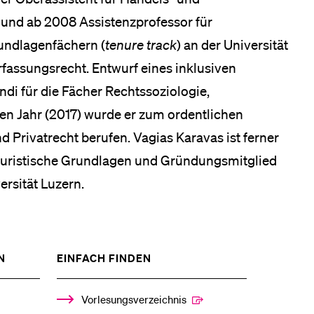
 und ab 2008 Assistenzprofessor für
undlagenfächern (
tenure track
) an der Universität
erfassungsrecht. Entwurf eines inklusiven
ndi für die Fächer Rechtssoziologie,
en Jahr (2017) wurde er zum ordentlichen
d Privatrecht berufen. Vagias Karavas ist ferner
r Juristische Grundlagen und Gründungsmitglied
rsität Luzern.
ZEIGE
ZEIGE
N
EINFACH FINDEN
DAS
DAS
%1$S
%1$S
UNTERMENÜ
UNTERMENÜ
Vorlesungsverzeichnis