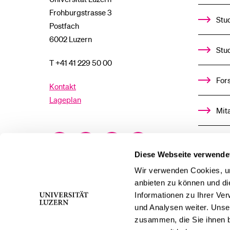
Frohburgstrasse 3
Stud
Postfach
6002 Luzern
Stu
T +41 41 229 50 00
For
Kontakt
Lageplan
Mit
Facebook
Twitter
YouTube
Instagram
Alu
Diese Webseite verwende
LinkedIn
TikTok
Bluesky
Ste
Wir verwenden Cookies, um
anbieten zu können und di
Informationen zu Ihrer Ve
För
und Analysen weiter. Unse
zusammen, die Sie ihnen b