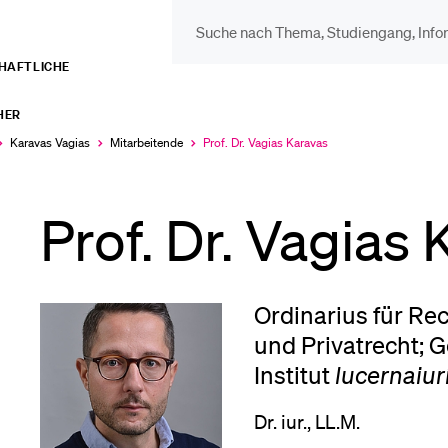
CHAFTLICHE
DIE UNI FÜR…
BEL
HER
Schulklassen und
Vor
Karavas Vagias
Mitarbeitende
Prof. Dr. Vagias Karavas
Aktuell
ausgewählt
Lehrpersonen
Prof. Dr. Vagias
Bib
Studien­interessierte
Spo
Ordinarius für Re
und Privatrecht; 
Studierende
Institut
lucernaiur
Men
Dr. iur., LL.M.