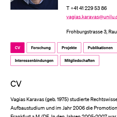
Forschende
Anm
T +41 41 229 53 86
vagias.karavas@unilu.
Mitarbeitende
Frohburgstrasse 3, Ra
CV
Forschung
Projekte
Publikationen
Alumni
Interessenbindungen
Mitgliedschaften
Stellensuchende
CV
Vagias Karavas (geb. 1975) studierte Rechtswisse
Förderer
Aufbaustudium und im Jahr 2006 die Promotion 
Frankfurt a.M./DE. In den Jahren 2005-2007 war 