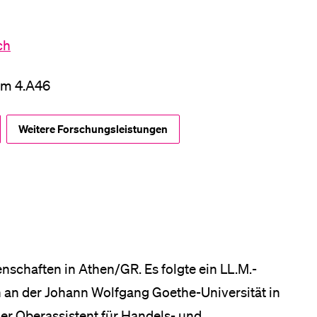
eldung und Zulassung
ch
um 4.A46
Weitere Forschungsleistungen
nschaften in Athen/GR. Es folgte ein LL.M.-
an der Johann Wolfgang Goethe-Universität in
er Oberassistent für Handels- und