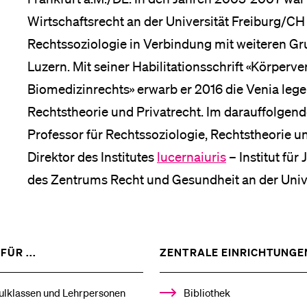
Wirtschaftsrecht an der Universität Freiburg/CH
Medien
Rechtssoziologie in Verbindung mit weiteren Gr
Luzern. Mit seiner Habilitationsschrift «Körperv
Biomedizinrechts» erwarb er 2016 die Venia lege
Rechtstheorie und Privatrecht. Im darauffolgend
Professor für Rechtssoziologie, Rechtstheorie un
Direktor des Institutes
lucernaiuris
– Institut fü
des Zentrums Recht und Gesundheit an der Unive
ZEIGE
FÜR ...
ZENTRALE EINRICHTUNGE
DAS
%1$S
UNTERMENÜ
ulklassen und Lehrpersonen
Bibliothek