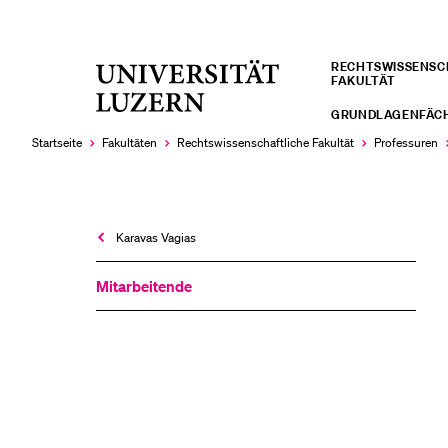
RECHTS­­WISSENS
Universität
FAKULTÄT
LETZTE SUCHEN
Luzern
GRUNDLAGENFÄC
Sie haben noch keine Suche getätigt.
Startseite
Fakultäten
Rechtswissenschaftliche Fakultät
Professuren
Karavas Vagias
Mitarbeitende