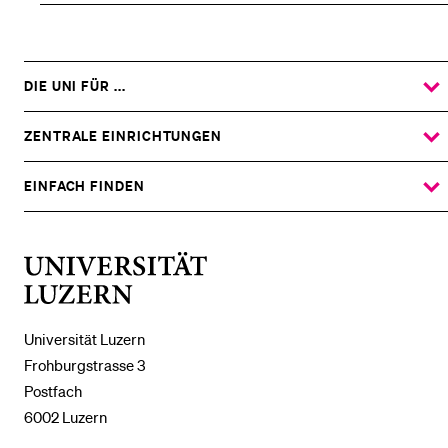
DIE UNI FÜR ...
ZEIGE
DAS
%1$S
UNTERMENÜ
ZENTRALE EINRICHTUNGEN
ZEIGE
DAS
%1$S
UNTERMENÜ
EINFACH FINDEN
ZEIGE
DAS
%1$S
UNTERMENÜ
Universität
Luzern
Universität Luzern
Frohburgstrasse 3
Postfach
6002 Luzern