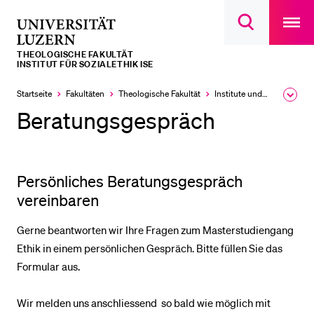
Open
main
Universität
Suchdialog
navigatio
LETZTE SUCHEN
öffnen
overlay
Luzern
THEOLOGISCHE FAKULTÄT
Sie haben noch keine Suche getätigt.
INSTITUT FÜR SOZIALETHIK ISE
DIE UNI FÜR…
Startseite
Fakultäten
Theologische Fakultät
Institute und Forschungsstellen
Ausk
des
Beratungsgespräch
Schulklassen und Lehrpersonen
Brea
Men
Studien­interessierte
Studierende
Persönliches Beratungsgespräch
Forschende
vereinbaren
Mitarbeitende
Gerne beantworten wir Ihre Fragen zum Masterstudiengang
Alumni
Ethik in einem persönlichen Gespräch. Bitte füllen Sie das
Stellensuchende
Formular aus.
Förderer
Wir melden uns anschliessend so bald wie möglich mit
Medien