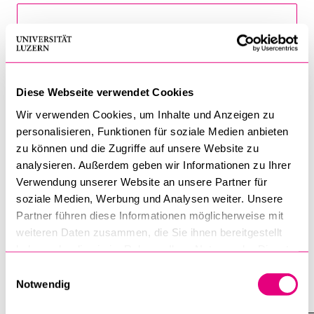
Diese Webseite verwendet Cookies
Wir verwenden Cookies, um Inhalte und Anzeigen zu
personalisieren, Funktionen für soziale Medien anbieten
zu können und die Zugriffe auf unsere Website zu
Termin anfragen
analysieren. Außerdem geben wir Informationen zu Ihrer
Verwendung unserer Website an unsere Partner für
soziale Medien, Werbung und Analysen weiter. Unsere
Partner führen diese Informationen möglicherweise mit
weiteren Daten zusammen, die Sie ihnen bereitgestellt
Anti-Roboter-Verifizierung
Hier klicken
haben oder die sie im Rahmen Ihrer Nutzung der Dienste
Friendly
Captcha ⇗
gesammelt haben.
Einwilligungsauswahl
Notwendig
Institute und Forschungsstellen