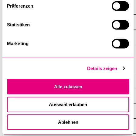
Präferenzen
Institut für Sozialethik ISE
Übersicht
Statistiken
News
Marketing
Veranstaltungen
Profil
Details zeigen
Masterstudiengang Ethik
Alle zulassen
Lucerne Summer University: Ethics in a Global Context LSUE
Auswahl erlauben
Studium
Ablehnen
Mitarbeitende