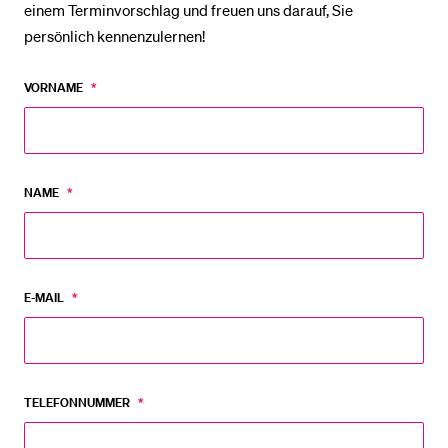
einem Terminvorschlag und freuen uns darauf, Sie
persönlich kennenzulernen!
BELIEBTE INHALTE
Persönliches
VORNAME
*
Vorlesungsverzeichnis
Beratungsgespräch
Bibliothek
vereinbaren
Sportangebot
NAME
*
Menuplan Mensa
Anmeldung und Zulassung
E-MAIL
*
TELEFONNUMMER
*