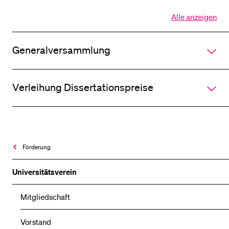
Alle anzeigen
Alle
Sektionen
des
Generalversammlung
Akkordeo
öffnen
Verleihung Dissertationspreise
Förderung
Universitätsverein
Mitgliedschaft
Vorstand