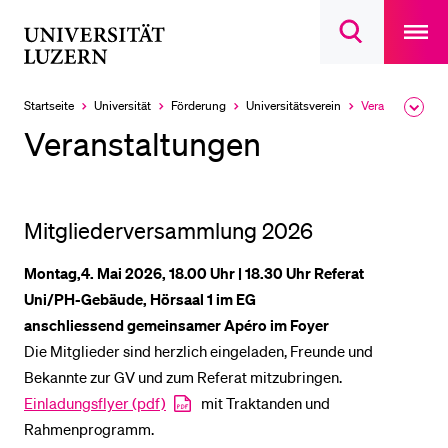
Open
main
Universität
Suchdialog
navigatio
LETZTE SUCHEN
öffnen
overlay
Luzern
Sie haben noch keine Suche getätigt.
Startseite
Universität
Förderung
Universitätsverein
Veranstaltungen
Ausk
Aktuell
des
ausgewählt
DIE UNI FÜR…
Veranstaltungen
Brea
Men
Schulklassen und Lehrpersonen
Studien­interessierte
Mitgliederversammlung 2026
Studierende
Montag,4. Mai 2026, 18.00 Uhr | 18.30 Uhr Referat
Forschende
Uni/PH-Gebäude, Hörsaal 1 im EG
Mitarbeitende
anschliessend gemeinsamer Apéro im Foyer
Alumni
Die Mitglieder sind herzlich eingeladen, Freunde und
Stellensuchende
Bekannte zur GV und zum Referat mitzubringen.
Einladungsflyer (pdf)
mit Traktanden und
Förderer
Rahmenprogramm.
Medien