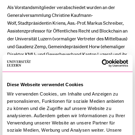
Als Vorstandsmitglieder verabschiedet wurden an der
Generalversammlung Christine Kaufmann-
Wolf, Stadtpräsidentin Kriens, Ass.-Prof. Markus Schreiber,
Assistenzprofessor für Öffentliches Recht und Blockchain an
der Universität Luzern (vormaliger Vertreter des Mittelbaus)
und Gaudenz Zemp, Gemeindepräsident Horw (ehemaliger
Direktor KMU- und Gewerbeverband Kanton Luzern) und ihr
Engagement zugunsten des Vereins und der Universität
herzlich verdankt. Grosser Dank ging auch an Prof. Dr. Bruno
Staffelbach, Professor für Betriebswirtschaftslehre, der als
Diese Webseite verwendet Cookies
Rektor Ende Juli 2024 den Stab an seinen Nachfolger Prof.
Dr. Martin Hartmann weitergegeben hatte. Die Rektor bzw.
Wir verwenden Cookies, um Inhalte und Anzeigen zu
der Rektor nimmt von Amts wegen Einsitz im Vorstand des
personalisieren, Funktionen für soziale Medien anbieten
zu können und die Zugriffe auf unsere Website zu
Vereins.
analysieren. Außerdem geben wir Informationen zu Ihrer
Verwendung unserer Website an unsere Partner für
Wichtige Rolle bei der Uni-Entwicklung
soziale Medien, Werbung und Analysen weiter. Unsere