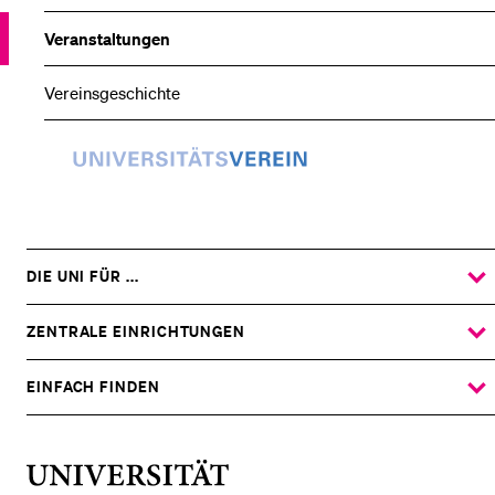
Veranstaltungen
Vereinsgeschichte
Universitätsverein
DIE UNI FÜR ...
ZEIGE
DAS
%1$S
UNTERMENÜ
ZENTRALE EINRICHTUNGEN
ZEIGE
DAS
%1$S
UNTERMENÜ
EINFACH FINDEN
ZEIGE
DAS
%1$S
UNTERMENÜ
Universität