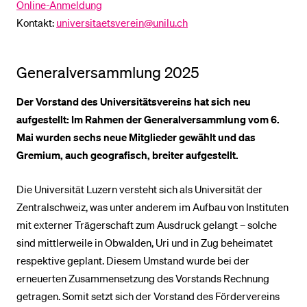
Online-Anmeldung
Kontakt:
universitaetsverein@unilu.ch
BELIEBTE INHALTE
Vorlesungsverzeichnis
Generalversammlung 2025
Bibliothek
Der Vorstand des Universitätsvereins hat sich neu
Sportangebot
aufgestellt: Im Rahmen der Generalversammlung vom 6.
Menuplan Mensa
Mai wurden sechs neue Mitglieder gewählt und das
Gremium, auch geografisch, breiter aufgestellt.
Anmeldung und Zulassung
Die Universität Luzern versteht sich als Universität der
Zentralschweiz, was unter anderem im Aufbau von Instituten
mit externer Trägerschaft zum Ausdruck gelangt – solche
sind mittlerweile in Obwalden, Uri und in Zug beheimatet
respektive geplant. Diesem Umstand wurde bei der
erneuerten Zusammensetzung des Vorstands Rechnung
getragen. Somit setzt sich der Vorstand des Fördervereins