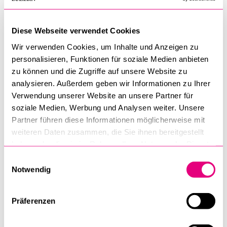
Luzern bietet insbesondere auf der Masterstufe immer mehr
Kurse auf Englisch sowie auf Französisch oder Italienisch an.
Diese Webseite verwendet Cookies
Nutzen Sie dieses Angebot und erweitern Sie Ihre
Wir verwenden Cookies, um Inhalte und Anzeigen zu
Sprachkenntnisse auch in fachlicher Hinsicht.
personalisieren, Funktionen für soziale Medien anbieten
zu können und die Zugriffe auf unsere Website zu
Englischsprachiges Kursangebot
(alle Fakultäten)
analysieren. Außerdem geben wir Informationen zu Ihrer
Verwendung unserer Website an unsere Partner für
Zum Vorlesungsverzeichnis
(wählen Sie beim Filter
soziale Medien, Werbung und Analysen weiter. Unsere
"Sprache" die gewünschte Unterrichtssprache)
Partner führen diese Informationen möglicherweise mit
weiteren Daten zusammen, die Sie ihnen bereitgestellt
haben oder die sie im Rahmen Ihrer Nutzung der Dienste
Sprachkurse SOL
gesammelt haben.
Einwilligungsauswahl
Notwendig
Von Studierenden für Studierende
Sprachkurse der
Studierendenorganisation SOL.
Präferenzen
Sprachzertifikate