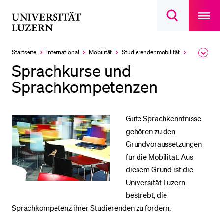
Open
main
Universität
Suchdialog
navigatio
LETZTE SUCHEN
öffnen
overlay
Luzern
Sie haben noch keine Suche getätigt.
Startseite
International
Mobilität
Studierendenmobilität
Studierend
Ausk
des
DIE UNI FÜR…
Sprachkurse und
Brea
Men
Sprachkompetenzen
Schulklassen und Lehrpersonen
Studien­interessierte
Studierende
Gute Sprachkenntnisse
gehören zu den
Forschende
Grundvoraussetzungen
Mitarbeitende
für die Mobilität. Aus
Alumni
diesem Grund ist die
Universität Luzern
Stellensuchende
bestrebt, die
Förderer
Sprachkompetenz ihrer Studierenden zu fördern.
Medien