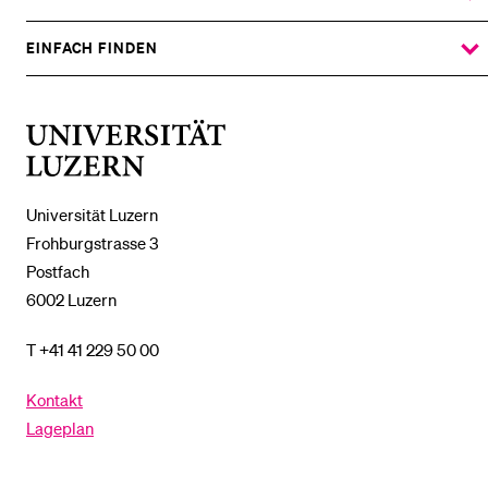
ZEIGE
DAS
%1$S
UNTERMENÜ
EINFACH FINDEN
ZEIGE
DAS
%1$S
UNTERMENÜ
Universität
Luzern
Universität Luzern
Frohburgstrasse 3
Postfach
6002 Luzern
T +41 41 229 50 00
Kontakt
Lageplan