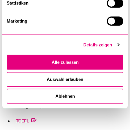
Statistiken
Fast alle Partneruniversitäten verlangen von
Mobilitätsstudierenden ein Sprachzertifikat.
Marketing
Damit Sie sich optimal auf Ihr Mobilitätssemester
vorbereiten können, empfehlen wir Ihnen sich mit genügend
Details zeigen
Vorlauf über die verschiedenen Sprachzertifikate zu
informieren. Ob die von Ihnen ausgewählte
Partneruniversität einen schriftlichen Sprachausweis
Alle zulassen
verlangt, erfahren Sie von den Mobilitätsbeauftragten, bzw.
von der Studienberatung Ihrer Fakultät. Bitte informieren Sie
Auswahl erlauben
sich rechtzeitig über die jeweiligen Verfahren und
Konditionen.
Ablehnen
Die wichtigsten Sprachzertifikate sind:
TOEFL