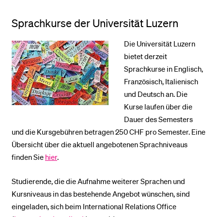
Sprachkurse der Universität Luzern
BELIEBTE INHALTE
Die Universität Luzern
Vorlesungsverzeichnis
bietet derzeit
Bibliothek
Sprachkurse in Englisch,
Sportangebot
Französisch, Italienisch
und Deutsch an. Die
Menuplan Mensa
Kurse laufen über die
Anmeldung und Zulassung
Dauer des Semesters
und die Kursgebühren betragen 250 CHF pro Semester. Eine
Übersicht über die aktuell angebotenen Sprachniveaus
finden Sie
hier
.
Studierende, die die Aufnahme weiterer Sprachen und
Kursniveaus in das bestehende Angebot wünschen, sind
eingeladen, sich beim International Relations Office