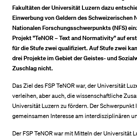
Forschende
Anm
Fakultäten der Universität Luzern dazu entschi
Einwerbung von Geldern des Schweizerischen Na
Nationalen Forschungsschwerpunkts (NFS) einz
Mitarbeitende
Projekt "TeNOR – Text and Normativity" auf ers
für die Stufe zwei qualifiziert. Auf Stufe zwei 
drei Projekte im Gebiet der Geistes- und Sozi
Alumni
Zuschlag nicht.
Das Ziel des FSP TeNOR war, der Universität Luz
Stellensuchende
verleihen, aber auch, die wissenschaftliche Zus
Universität Luzern zu fördern. Der Schwerpunkt
gemeinsamen Interesse am interdisziplinären un
Förderer
Der FSP TeNOR war mit Mitteln der Universität L