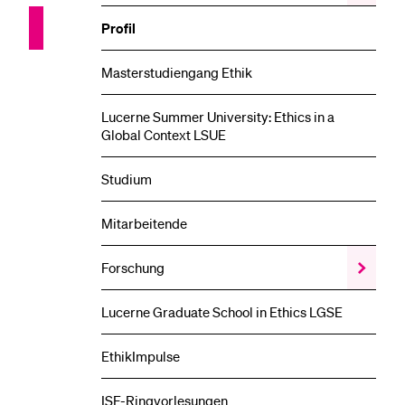
das
Veransta
Profil
Unterme
Masterstudiengang Ethik
Lucerne Summer University: Ethics in a
Global Context LSUE
Studium
Mitarbeitende
Forschung
Zeige
das
Forschun
Lucerne Graduate School in Ethics LGSE
Unterme
EthikImpulse
ISE-Ringvorlesungen