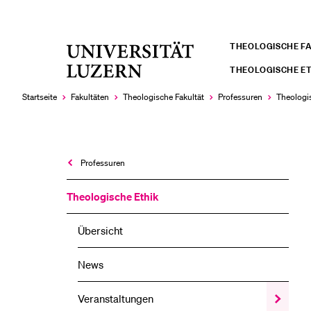
THEOLOGISCHE F
Universität
LETZTE SUCHEN
Luzern
THEOLOGISCHE ET
Sie haben noch keine Suche getätigt.
Startseite
Fakultäten
Theologische Fakultät
Professuren
Theologi
Professuren
Theologische Ethik
Übersicht
News
Veranstaltungen
Zeige