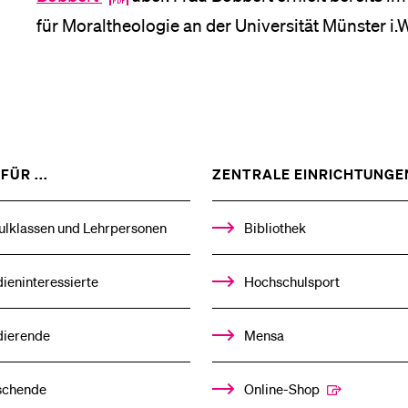
für Moraltheologie an der Universität Münster i
ZEIGE
FÜR ...
ZENTRALE EINRICHTUNGE
DAS
%1$S
UNTERMENÜ
ulklassen und Lehrpersonen
Bibliothek
ieninteressierte
Hochschulsport
dierende
Mensa
schende
Online-Shop