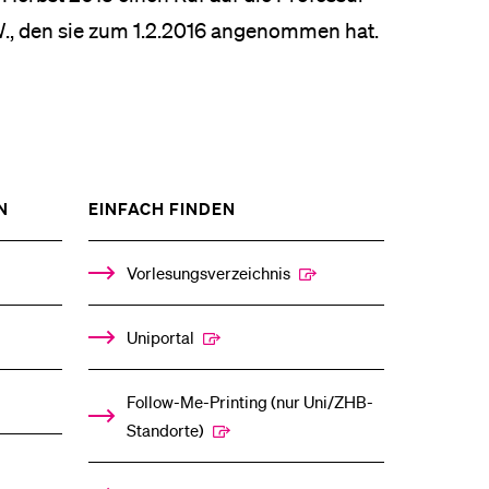
.W., den sie zum 1.2.2016 angenommen hat.
ZEIGE
ZEIGE
N
EINFACH FINDEN
DAS
DAS
%1$S
%1$S
UNTERMENÜ
UNTERMENÜ
Vorlesungsverzeichnis
Uniportal
Follow-Me-Printing­ ­(nur Uni/ZHB-
Standorte)