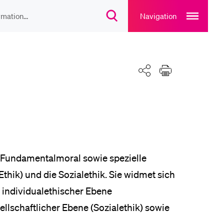
Open
main
Navigation
Suchdialog
navigation
öffnen
overlay
IEBTE INHALTE
Teilen
Drucken
lesungsverzeichnis
liothek
rtangebot
 (Fundamentalmoral sowie spezielle
thik) und die Sozialethik. Sie widmet sich
 individualethischer Ebene
uplan Mensa
llschaftlicher Ebene (Sozialethik) sowie