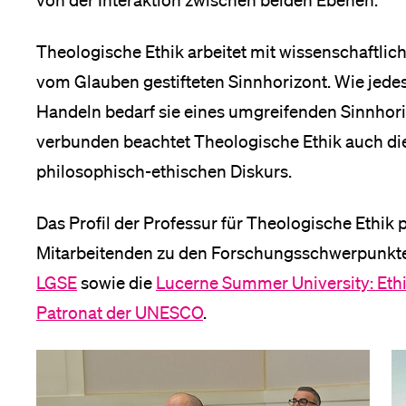
von der Interaktion zwischen beiden Ebenen.
Forschende
Anm
ltungen
nü
Theologische Ethik arbeitet mit wissenschaftli
vom Glauben gestifteten Sinnhorizont. Wie jedes
Mitarbeitende
Handeln bedarf sie eines umgreifenden Sinnhori
verbunden beachtet Theologische Ethik auch di
philosophisch-ethischen Diskurs.
Alumni
Das Profil der Professur für Theologische Ethik
Mitarbeitenden zu den Forschungsschwerpunkte
Stellensuchende
LGSE
sowie die
Lucerne Summer University: Ethi
g
Patronat der UNESCO
.
nü
Förderer