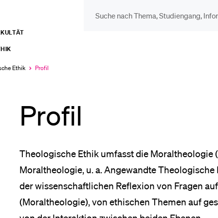
AKULTÄT
DIE UNI FÜR…
BEL
HIK
Schulklassen und
Vor
sche Ethik
Profil
Aktuell
ausgewählt
Lehrpersonen
Profil
Bib
Studien­interessierte
Spo
Theologische Ethik umfasst die Moraltheologie
Moraltheologie, u. a. Angewandte Theologische E
Studierende
der wissenschaftlichen Reflexion von Fragen auf
Men
(Moraltheologie), von ethischen Themen auf gese