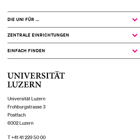
DIE UNI FÜR ...
ZEIGE
DAS
%1$S
UNTERMENÜ
ZENTRALE EINRICHTUNGEN
ZEIGE
DAS
%1$S
UNTERMENÜ
EINFACH FINDEN
ZEIGE
DAS
%1$S
UNTERMENÜ
Universität
Luzern
Universität Luzern
Frohburgstrasse 3
Postfach
6002 Luzern
T +41 41 229 50 00