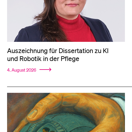
BELIEBTE INHALTE
Vorlesungsverzeichnis
Bibliothek
Sportangebot
Auszeichnung für Dissertation zu KI
und Robotik in der Pflege
Menuplan Mensa
Anmeldung und Zulassung
4. August 2026