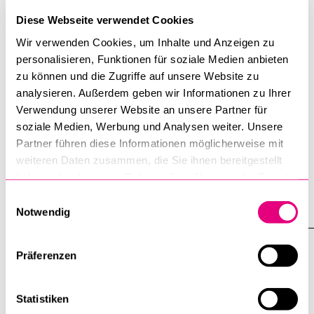
Diese Webseite verwendet Cookies
Wir verwenden Cookies, um Inhalte und Anzeigen zu
personalisieren, Funktionen für soziale Medien anbieten
zu können und die Zugriffe auf unsere Website zu
The Irish Times: Gastbeitrag von Peter
analysieren. Außerdem geben wir Informationen zu Ihrer
G. Kirchschläger «Sollten private
Verwendung unserer Website an unsere Partner für
Unternehmen darüber entscheiden, ob
soziale Medien, Werbung und Analysen weiter. Unsere
ihre KI-Technologien im Krieg
Partner führen diese Informationen möglicherweise mit
eingesetzt werden dürfen?»
weiteren Daten zusammen, die Sie ihnen bereitgestellt
haben oder die sie im Rahmen Ihrer Nutzung der Dienste
11. Juni 2026
gesammelt haben.
Einwilligungsauswahl
Notwendig
Präferenzen
Statistiken