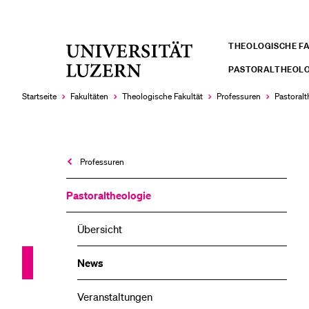
THEOLOGISCHE F
Universität
LETZTE SUCHEN
Luzern
PASTORALTHEOLO
Sie haben noch keine Suche getätigt.
Startseite
Fakultäten
Theologische Fakultät
Professuren
Pastoralt
Professuren
Pastoraltheologie
Übersicht
News
Veranstaltungen