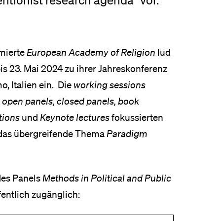
entionist research agenda" vor.
eldung und Zulassung
mierte
European Academy of Religion
lud
bis 23. Mai 2024 zu ihrer Jahreskonferenz
o, Italien ein. Die
working sessions
e
open panels, closed panels, book
tions
und
Keynote lectures
fokussierten
 das übergreifende Thema
Paradigm
des Panels
Methods in Political and Public
fentlich zugänglich: