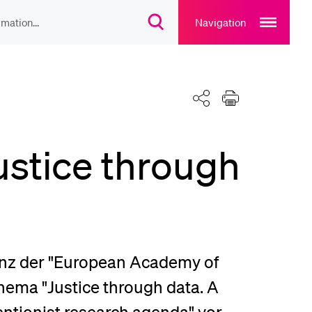
Open
main
Navigation
Suchdialog
navigation
öffnen
overlay
IEBTE INHALTE
Teilen
Drucken
lesungsverzeichnis
stice through
liothek
rtangebot
nz der "European Academy of
uplan Mensa
Thema "Justice through data. A