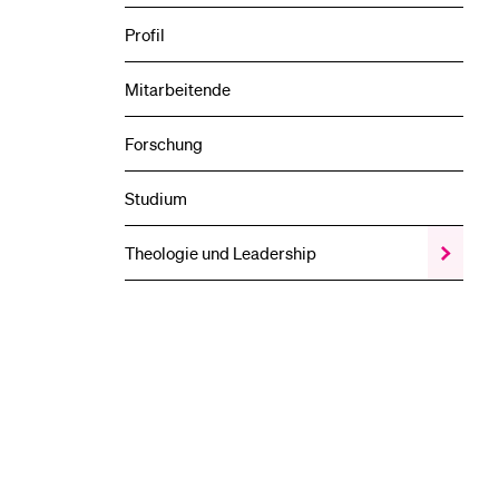
Profil
Mitarbeitende
Forschung
Studium
Theologie und Leadership
Zeige
das
Theologi
und
Leadersh
Unterme