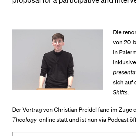
proposal for a participative and interv
Forschende
Anm
Mitarbeitende
Die reno
von 20. 
in Palerm
Alumni
inklusiv
presenta
e
sich auf
Stellensuchende
ip
Shifts
.
nü
Der Vortrag von Christian Preidel fand im Zuge 
Theology
online statt und ist nun via Podcast öf
Förderer