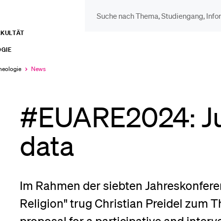
AKULTÄT
DIE UNI FÜR…
BEL
GIE
Schulklassen und
Vor
heologie
News
Aktuell
ausgewählt
Lehrpersonen
#EUARE2024: Ju
Bib
Studien­interessierte
data
Spo
Studierende
Im Rahmen der siebten Jahreskonfere
Men
Religion" trug Christian Preidel zum 