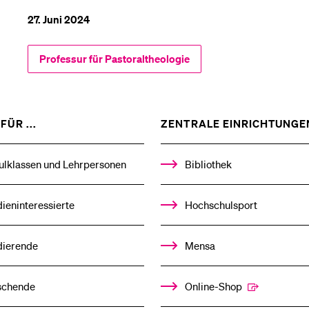
27. Juni 2024
Professur für Pastoraltheologie
ZEIGE
FÜR ...
ZENTRALE EINRICHTUNGE
DAS
%1$S
UNTERMENÜ
ulklassen und Lehrpersonen
Bibliothek
ieninteressierte
Hochschulsport
dierende
Mensa
schende
Online-Shop