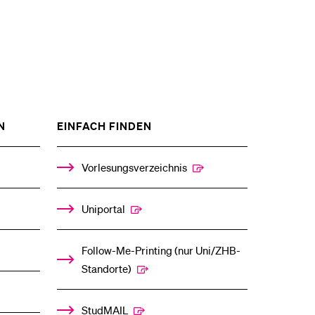
ZEIGE
ZEIGE
N
EINFACH FINDEN
DAS
DAS
%1$S
%1$S
UNTERMENÜ
UNTERMENÜ
Vorlesungsverzeichnis
Uniportal
Follow-Me-Printing­ ­(nur Uni/ZHB-
Standorte)
StudMAIL