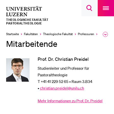
Open
main
Universität
Suchdialog
navigatio
LETZTE SUCHEN
öffnen
overlay
Luzern
THEOLOGISCHE FAKULTÄT
Sie haben noch keine Suche getätigt.
PASTORALTHEOLOGIE
DIE UNI FÜR…
Startseite
Fakultäten
Theologische Fakultät
Professuren
Pastoralth
Ausk
des
Mitarbeitende
Schulklassen und Lehrpersonen
Brea
Men
Studien­interessierte
Prof. Dr. Christian Preidel
Studierende
Studienleiter und Professor für
Forschende
Pastoraltheologie
Mitarbeitende
T +41 41 229 52 65 • Raum 3.B34
Alumni
•
christian.preidel@unilu.ch
Stellensuchende
Mehr Informationen zu Prof. Dr. Preidel
Förderer
Medien