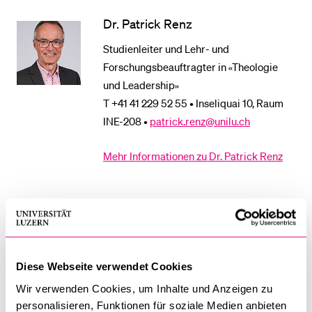
Dr. Patrick Renz
BELIEBTE INHALTE
Studienleiter und Lehr- und
Vorlesungsverzeichnis
Forschungsbeauftragter in «Theologie
und Leadership»
Bibliothek
T +41 41 229 52 55 • Inseliquai 10, Raum
Sportangebot
INE-208 •
patrick.renz@unilu.ch
Menuplan Mensa
Mehr Informationen zu Dr. Patrick Renz
Anmeldung und Zulassung
Cornelia Seglias
Programmleiterin MAS/ CAS Leadership
& Purpose
Diese Webseite verwendet Cookies
T +41 41 229 54 43 • Inseliquai 10, INE-211
Wir verwenden Cookies, um Inhalte und Anzeigen zu
•
cornelia.seglias@unilu.ch
personalisieren, Funktionen für soziale Medien anbieten