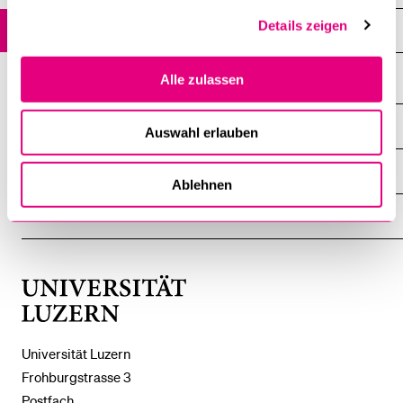
Details zeigen
Mitarbeitende
Alle zulassen
DIE UNI FÜR ...
Auswahl erlauben
ZEIGE
DAS
%1$S
UNTERMENÜ
ZENTRALE EINRICHTUNGEN
ZEIGE
Ablehnen
DAS
%1$S
UNTERMENÜ
EINFACH FINDEN
ZEIGE
DAS
%1$S
UNTERMENÜ
Universität
Luzern
Universität Luzern
Frohburgstrasse 3
Postfach