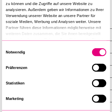
zu können und die Zugriffe auf unsere Website zu
analysieren. Außerdem geben wir Informationen zu Ihrer
Verwendung unserer Website an unsere Partner für
soziale Medien, Werbung und Analysen weiter. Unsere
Pastoraltheologie
Partner führen diese Informationen möglicherweise mit
weiteren Daten zusammen, die Sie ihnen bereitgestellt
Theologie und Leadership
haben oder die sie im Rahmen Ihrer Nutzung der Dienste
gesammelt haben.
Internationale Conference on Theology and Leadership
Einwilligungsauswahl
Notwendig
CAS in Reflective Leadership
Präferenzen
CAS in Leadership and Purpose
Statistiken
CAS in Leadership & Sustainability - Purpose in Action
CAS in Werteorientierter Führung - Kloster auf zeit
Marketing
MAS Leadership and Purpose