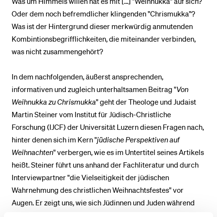
Was um Himmels willen hat es mit [...] "Weihnukka" auf sich?
Oder dem noch befremdlicher klingenden "Chrismukka"?
Was ist der Hintergrund dieser merkwürdig anmutenden
Kombintionsbegrifflichkeiten, die miteinander verbinden,
was nicht zusammengehört?
In dem nachfolgenden, äußerst ansprechenden,
informativen und zugleich unterhaltsamen Beitrag "
Von
Weihnukka zu Chrismukka
" geht der Theologe und Judaist
Martin Steiner vom Institut für Jüdisch-Christliche
Forschung (IJCF) der Universität Luzern diesen Fragen nach,
hinter denen sich im Kern "
jüdische Perspektiven auf
Weihnachten
" verbergen, wie es im Untertitel seines Artikels
heißt. Steiner führt uns anhand der Fachliteratur und durch
Interviewpartner "die Vielseitigkeit der jüdischen
Wahrnehmung des christlichen Weihnachtsfestes" vor
Augen. Er zeigt uns, wie sich Jüdinnen und Juden während
der grob letzten drei Jahrhunderte bis in die Gegenwart