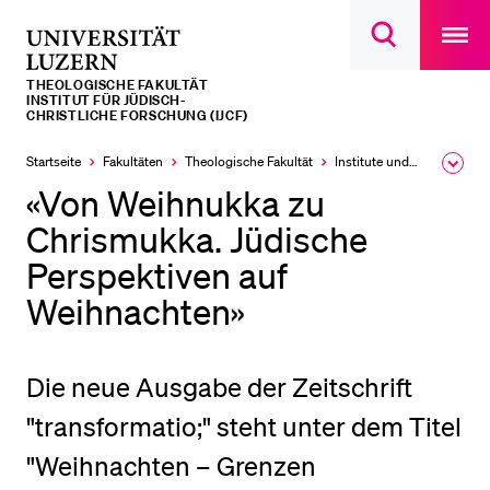
Open
main
Universität
Suchdialog
navigatio
LETZTE SUCHEN
öffnen
overlay
Luzern
THEOLOGISCHE FAKULTÄT
Sie haben noch keine Suche getätigt.
INSTITUT FÜR JÜDISCH-
CHRISTLICHE FORSCHUNG (IJCF)
DIE UNI FÜR…
Startseite
Fakultäten
Theologische Fakultät
Institute und Forschungsstellen
Ausk
Schulklassen und Lehrpersonen
des
«Von Weihnukka zu
Brea
Studien­interessierte
Men
Chrismukka. Jüdische
Studierende
Perspektiven auf
Forschende
Weihnachten»
Mitarbeitende
Alumni
Die neue Ausgabe der Zeitschrift
Stellensuchende
"transformatio;" steht unter dem Titel
Förderer
"Weihnachten – Grenzen
Medien