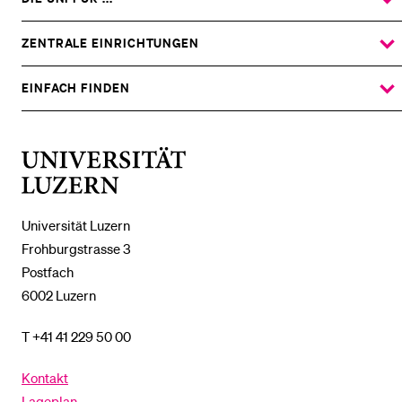
ZEIGE
DAS
%1$S
UNTERMENÜ
ZENTRALE EINRICHTUNGEN
ZEIGE
DAS
%1$S
UNTERMENÜ
EINFACH FINDEN
ZEIGE
DAS
%1$S
UNTERMENÜ
Universität
Luzern
Universität Luzern
Frohburgstrasse 3
Postfach
6002 Luzern
T +41 41 229 50 00
Kontakt
Lageplan