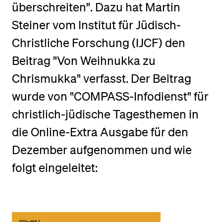
überschreiten". Dazu hat Martin
Steiner vom Institut für Jüdisch-
BELIEBTE INHALTE
Christliche Forschung (IJCF) den
Vorlesungsverzeichnis
Beitrag "Von Weihnukka zu
Bibliothek
Chrismukka" verfasst. Der Beitrag
Sportangebot
wurde von "COMPASS-Infodienst" für
Menuplan Mensa
christlich-jüdische Tagesthemen in
Anmeldung und Zulassung
die Online-Extra Ausgabe für den
Dezember aufgenommen und wie
folgt eingeleitet: