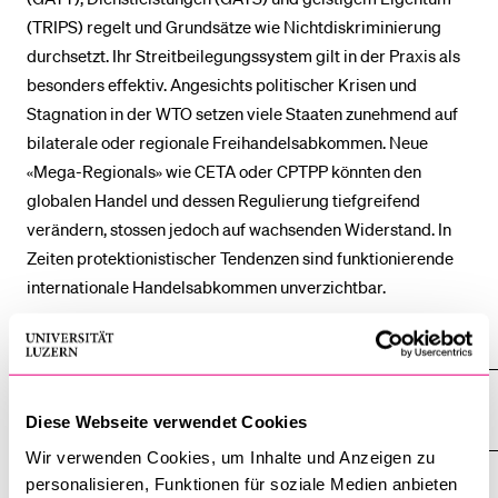
(TRIPS) regelt und Grundsätze wie Nichtdiskriminierung
durchsetzt. Ihr Streitbeilegungssystem gilt in der Praxis als
BELIEBTE INHALTE
besonders effektiv. Angesichts politischer Krisen und
Vorlesungsverzeichnis
Stagnation in der WTO setzen viele Staaten zunehmend auf
bilaterale oder regionale Freihandelsabkommen. Neue
Bibliothek
«Mega-Regionals» wie CETA oder CPTPP könnten den
Sportangebot
globalen Handel und dessen Regulierung tiefgreifend
Menuplan Mensa
verändern, stossen jedoch auf wachsenden Widerstand. In
Anmeldung und Zulassung
Zeiten protektionistischer Tendenzen sind funktionierende
internationale Handelsabkommen unverzichtbar.
Alle anzeigen
Alle
Sektionen
des
Personen
Akkordeo
Diese Webseite verwendet Cookies
öffnen
Wir verwenden Cookies, um Inhalte und Anzeigen zu
personalisieren, Funktionen für soziale Medien anbieten
Projekte