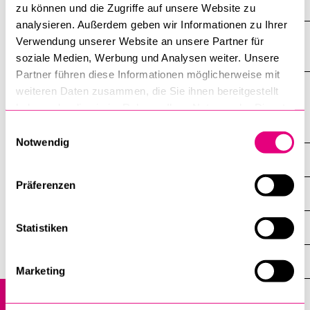
zu können und die Zugriffe auf unsere Website zu
analysieren. Außerdem geben wir Informationen zu Ihrer
Verwendung unserer Website an unsere Partner für
Wesentliche Publikationen
soziale Medien, Werbung und Analysen weiter. Unsere
Partner führen diese Informationen möglicherweise mit
weiteren Daten zusammen, die Sie ihnen bereitgestellt
haben oder die sie im Rahmen Ihrer Nutzung der Dienste
gesammelt haben.
Forschung
Einwilligungsauswahl
Notwendig
Globales
Präferenzen
Übersicht
Schweiz-EU
Statistiken
EU-Binnenmarkt
Marketing
Freihandel