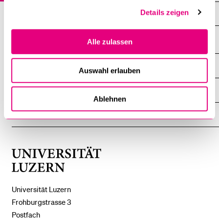
Details zeigen
Investitionsschutz
Alle zulassen
DIE UNI FÜR ...
Auswahl erlauben
ZEIGE
DAS
%1$S
UNTERMENÜ
ZENTRALE EINRICHTUNGEN
ZEIGE
Ablehnen
DAS
%1$S
UNTERMENÜ
EINFACH FINDEN
ZEIGE
DAS
%1$S
UNTERMENÜ
Universität
Luzern
Universität Luzern
Frohburgstrasse 3
Postfach