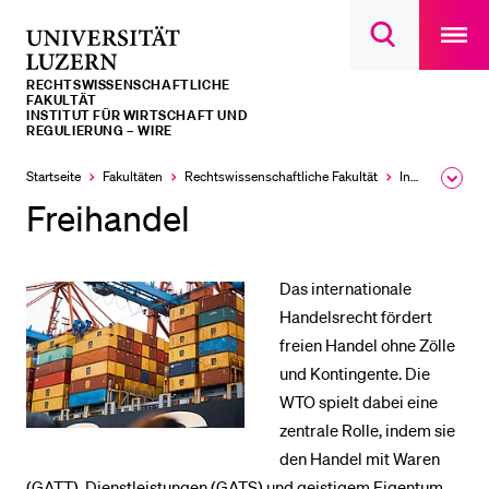
Open
main
Universität
Suchdialog
navigatio
LETZTE SUCHEN
öffnen
overlay
Luzern
RECHTS­­WISSENSCHAFTLICHE
Sie haben noch keine Suche getätigt.
FAKULTÄT
INSTITUT FÜR WIRTSCHAFT UND
REGULIERUNG – WIRE
DIE UNI FÜR…
Startseite
Fakultäten
Rechtswissenschaftliche Fakultät
Institute, Akademien, Zentren
Ausk
Schulklassen und Lehrpersonen
des
Freihandel
Brea
Studien­interessierte
Men
Studierende
Das internationale
Forschende
Handelsrecht fördert
Mitarbeitende
freien Handel ohne Zölle
Alumni
und Kontingente. Die
WTO spielt dabei eine
Stellensuchende
zentrale Rolle, indem sie
Förderer
den Handel mit Waren
Medien
(GATT), Dienstleistungen (GATS) und geistigem Eigentum