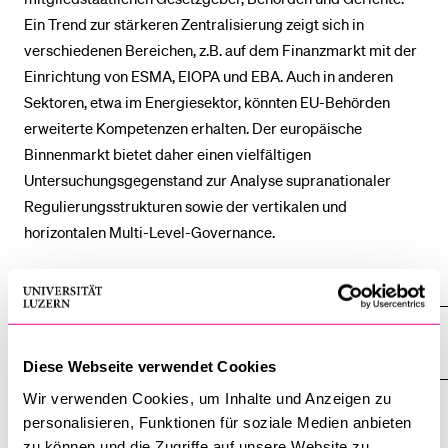
Ein Trend zur stärkeren Zentralisierung zeigt sich in
verschiedenen Bereichen, z.B. auf dem Finanzmarkt mit der
BELIEBTE INHALTE
Einrichtung von ESMA, EIOPA und EBA. Auch in anderen
Vorlesungsverzeichnis
Sektoren, etwa im Energiesektor, könnten EU-Behörden
erweiterte Kompetenzen erhalten. Der europäische
Bibliothek
Binnenmarkt bietet daher einen vielfältigen
Sportangebot
Untersuchungsgegenstand zur Analyse supranationaler
Menuplan Mensa
Regulierungsstrukturen sowie der vertikalen und
Anmeldung und Zulassung
horizontalen Multi-Level-Governance.
Alle anzeigen
Alle
Sektionen
des
Personen
Akkordeo
öffnen
Diese Webseite verwendet Cookies
Wir verwenden Cookies, um Inhalte und Anzeigen zu
Dissertationen
personalisieren, Funktionen für soziale Medien anbieten
zu können und die Zugriffe auf unsere Website zu