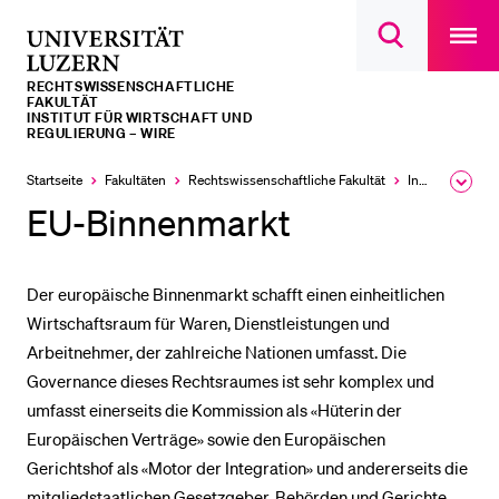
Open
main
Universität
Suchdialog
navigatio
LETZTE SUCHEN
öffnen
overlay
Luzern
RECHTS­­WISSENSCHAFTLICHE
Sie haben noch keine Suche getätigt.
FAKULTÄT
INSTITUT FÜR WIRTSCHAFT UND
REGULIERUNG – WIRE
DIE UNI FÜR…
Startseite
Fakultäten
Rechtswissenschaftliche Fakultät
Institute, Akademien, Zentren
Ausk
Schulklassen und Lehrpersonen
des
EU-Binnenmarkt
Brea
Studien­interessierte
Men
Studierende
Der europäische Binnenmarkt schafft einen einheitlichen
Forschende
Wirtschaftsraum für Waren, Dienstleistungen und
Mitarbeitende
Arbeitnehmer, der zahlreiche Nationen umfasst. Die
Alumni
Governance dieses Rechtsraumes ist sehr komplex und
umfasst einerseits die Kommission als «Hüterin der
Stellensuchende
Europäischen Verträge» sowie den Europäischen
Förderer
Gerichtshof als «Motor der Integration» und andererseits die
Medien
mitgliedstaatlichen Gesetzgeber, Behörden und Gerichte.