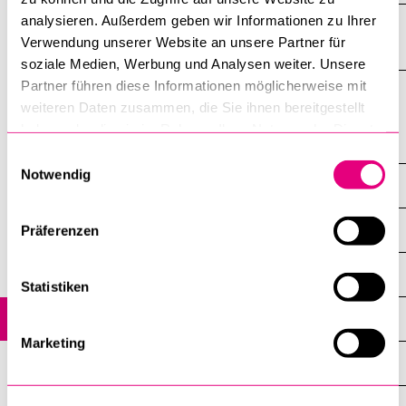
analysieren. Außerdem geben wir Informationen zu Ihrer
Wesentliche Publikationen
Verwendung unserer Website an unsere Partner für
soziale Medien, Werbung und Analysen weiter. Unsere
Partner führen diese Informationen möglicherweise mit
weiteren Daten zusammen, die Sie ihnen bereitgestellt
haben oder die sie im Rahmen Ihrer Nutzung der Dienste
Forschung
gesammelt haben.
Einwilligungsauswahl
Notwendig
Globales
Übersicht
Präferenzen
Schweiz-EU
Statistiken
EU-Binnenmarkt
Marketing
Freihandel