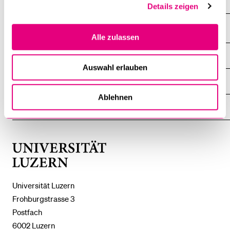
Investitionsschutz
Details zeigen
Alle zulassen
DIE UNI FÜR ...
ZEIGE
Auswahl erlauben
DAS
%1$S
UNTERMENÜ
ZENTRALE EINRICHTUNGEN
ZEIGE
DAS
Ablehnen
%1$S
UNTERMENÜ
EINFACH FINDEN
ZEIGE
DAS
%1$S
UNTERMENÜ
Universität
Luzern
Universität Luzern
Frohburgstrasse 3
Postfach
6002 Luzern