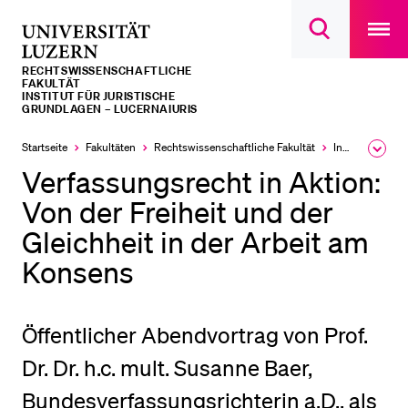
Open
main
Universität
Suchdialog
navigatio
LETZTE SUCHEN
öffnen
overlay
Luzern
RECHTS­­WISSENSCHAFTLICHE
Sie haben noch keine Suche getätigt.
FAKULTÄT
INSTITUT FÜR JURISTISCHE
GRUNDLAGEN – LUCERNAIURIS
DIE UNI FÜR…
Startseite
Fakultäten
Rechtswissenschaftliche Fakultät
Institute, Akademien, Zentren
Ausk
Schulklassen und Lehrpersonen
des
Verfassungsrecht in Aktion:
Brea
Studien­interessierte
Men
Von der Freiheit und der
Studierende
Gleichheit in der Arbeit am
Forschende
Konsens
Mitarbeitende
Alumni
Öffentlicher Abendvortrag von Prof.
Stellensuchende
Dr. Dr. h.c. mult. Susanne Baer,
Förderer
Bundesverfassungsrichterin a.D., als
Medien