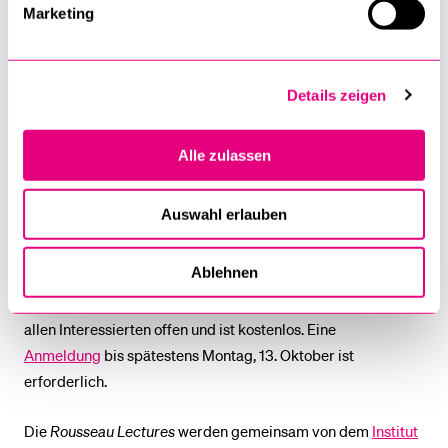
Marketing
verfassungsrechtlicher Konzepte zu setzen. Durch die
Verbindung von Theorie und Praxis sollen Wege aufgezeigt
werden, wie das Verfassungsrecht zur Lösung globaler und
Details zeigen
lokaler Herausforderungen beitragen kann.
Eine vertiefende Auseinandersetzung mit den im Vortrag
Alle zulassen
angesprochenen Themen findet in einer anschliessenden
Masterclass
(Freitag, 24. Oktober, 09.15-13.00) statt.
Auswahl erlauben
Organisation und Moderation:
Prof. Dr. Michele Luminati
(Universität Luzern). Weitere Infos über den Link.
Ablehnen
Der Abendvortrag (mit anschliessendem Apéro) steht
allen Interessierten offen und ist kostenlos. Eine
Anmeldung
bis spätestens Montag, 13. Oktober ist
erforderlich.
Die
Rousseau Lectures
werden gemeinsam von dem
Institut