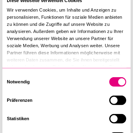
Diese Webseite verwendet Cookies
inklusiver Konsens in einer zunehmend polarisierten Welt
erreicht werden kann.
Wir verwenden Cookies, um Inhalte und Anzeigen zu
personalisieren, Funktionen für soziale Medien anbieten
Der Vortrag wird gefolgt von Kommentaren von
Prof. Dr.
zu können und die Zugriffe auf unsere Website zu
analysieren. Außerdem geben wir Informationen zu Ihrer
Martin Hartmann
(Universität Luzern) und
Prof. Dr. Bernhard
Verwendung unserer Website an unsere Partner für
Rütsche
(Universität Luzern) sowie einer offenen
soziale Medien, Werbung und Analysen weiter. Unsere
Diskussionsrunde. Moderiert wird die Veranstaltung von
Partner führen diese Informationen möglicherweise mit
Bundesrichterin Prof. Dr. Julia Hänni
(Bundesgericht,
weiteren Daten zusammen, die Sie ihnen bereitgestellt
Universität St. Gallen) und
Prof. Dr. Vagias Karavas
haben oder die sie im Rahmen Ihrer Nutzung der Dienste
(Universität Luzern).
gesammelt haben.
Einwilligungsauswahl
Notwendig
Die Veranstaltung verfolgt das Ziel, durch eine
interdisziplinäre Auseinandersetzung die Rolle des
Präferenzen
Verfassungsrechts in einer sich wandelnden globalen
Ordnung zu reflektieren. Sie lädt dazu ein, die
Wechselwirkungen zwischen rechtlichen Normen,
Statistiken
gesellschaftlichen Werten und politischen Realitäten zu
hinterfragen und neue Impulse für die Weiterentwicklung