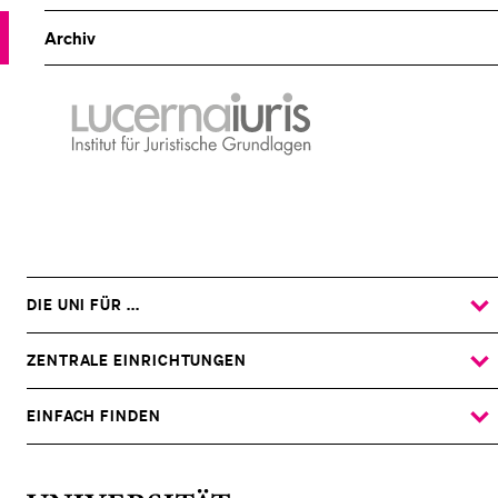
Archiv
lucernaiuris
Institut
für
Juristische
Grundlagen
DIE UNI FÜR ...
ZEIGE
DAS
%1$S
UNTERMENÜ
ZENTRALE EINRICHTUNGEN
ZEIGE
DAS
%1$S
UNTERMENÜ
EINFACH FINDEN
ZEIGE
DAS
%1$S
UNTERMENÜ