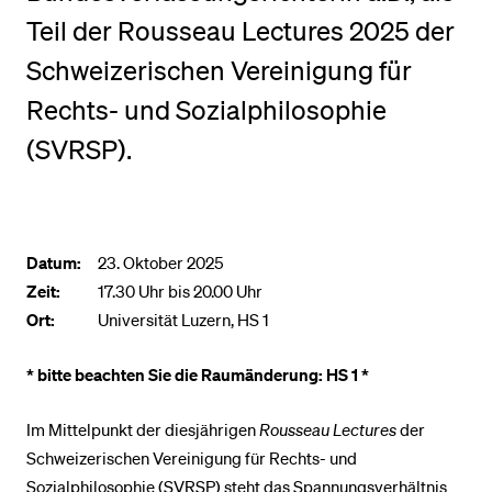
Teil der Rousseau Lectures 2025 der
BELIEBTE INHALTE
Schweizerischen Vereinigung für
Vorlesungsverzeichnis
Rechts- und Sozialphilosophie
Bibliothek
(SVRSP).
Sportangebot
Menuplan Mensa
Anmeldung und Zulassung
Datum:
23. Oktober 2025
Zeit:
17.30 Uhr bis 20.00 Uhr
Ort:
Universität Luzern, HS 1
* bitte beachten Sie die Raumänderung: HS 1 *
Im Mittelpunkt der diesjährigen
Rousseau Lectures
der
Schweizerischen Vereinigung für Rechts- und
Sozialphilosophie (SVRSP) steht das Spannungsverhältnis