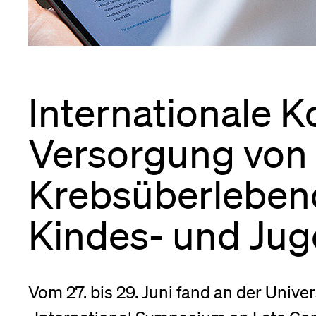
Forschende
Anm
Mitarbeitende
Internationale K
Versorgung von
Alumni
Krebsüberleben
Stellensuchende
ltungen
Kindes- und Jug
nü
Förderer
nü
Vom 27. bis 29. Juni fand an der Univer
g