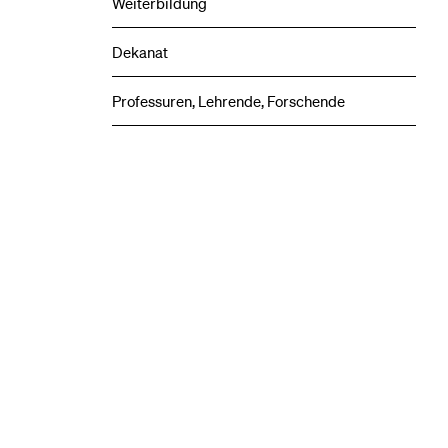
Weiterbildung
und
Zentren
Unterme
Dekanat
Professuren, Lehrende, Forschende