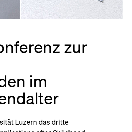
eldung und Zulassung
onferenz zur
den im
endalter
sität Luzern das dritte