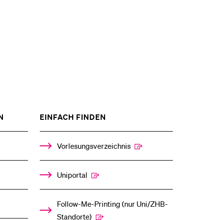
ZEIGE
ZEIGE
N
EINFACH FINDEN
DAS
DAS
%1$S
%1$S
UNTERMENÜ
UNTERMENÜ
Vorlesungsverzeichnis
Uniportal
Follow-Me-Printing­ ­(nur Uni/ZHB-
Standorte)