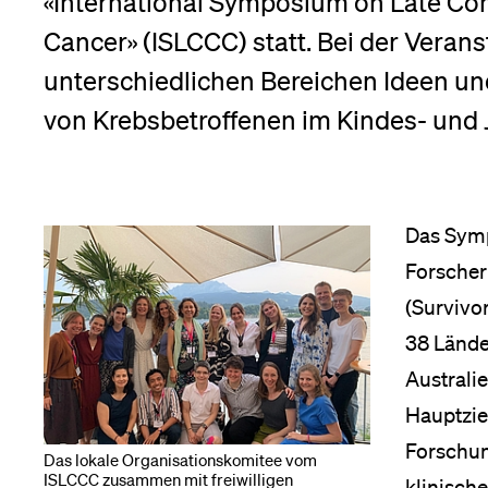
«International Symposium on Late Com
Cancer» (ISLCCC) statt. Bei der Veran
Medien
nü
unterschiedlichen Bereichen Ideen u
von Krebsbetroffenen im Kindes- und 
Das Symp
Forscher
(Survivor
38 Lände
Australi
Hauptzie
Forschun
Das lokale Organisationskomitee vom
ISLCCC zusammen mit freiwilligen
klinische