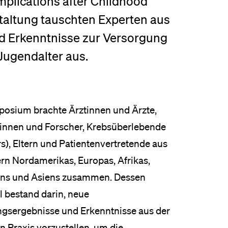
plications after Childhood
staltung tauschten Experten aus
nd Erkenntnisse zur Versorgung
Jugendalter aus.
osium brachte Ärztinnen und Ärzte,
innen und Forscher, Krebsüberlebende
s), Eltern und Patientenvertretende aus
rn Nordamerikas, Europas, Afrikas,
ens und Asiens zusammen. Dessen
l bestand darin, neue
gsergebnisse und Erkenntnisse aus der
n Praxis vorzustellen, um die