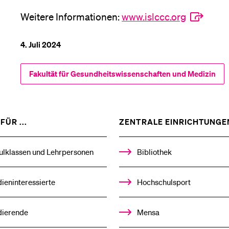
Weitere Informationen:
www.islccc.org
4. Juli 2024
Fakultät für Gesundheits­­wissenschaften und Medizin
ZEIGE
FÜR ...
ZENTRALE EINRICHTUNGE
DAS
%1$S
UNTERMENÜ
ulklassen und Lehrpersonen
Bibliothek
ieninteressierte
Hochschulsport
dierende
Mensa