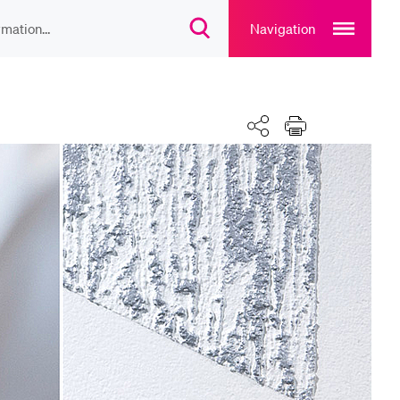
Open
main
Navigation
Suchdialog
navigation
öffnen
overlay
IEBTE INHALTE
Teilen
Drucken
lesungsverzeichnis
liothek
rtangebot
uplan Mensa