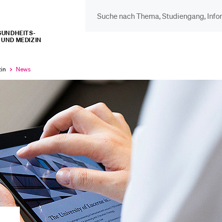
UNDHEITS­­
UND MEDIZIN
DIE UNI FÜR…
BEL
Schulklassen und
Vor
zin
News
Aktuell
ausgewählt
Lehrpersonen
Bib
Studien­interessierte
Spo
Studierende
Men