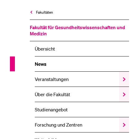
Fakultäten
Fakultät für Gesundheits­­wissenschaften und
Medizin
Übersicht
News
Veranstaltungen
Zeige
das
Veransta
Über die Fakultät
Zeige
Unterme
das
Über
Studienangebot
die
Fakultät
Unterme
Forschung und Zentren
Zeige
das
Forschun