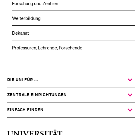
Forschung und Zentren
Weiterbildung
Dekanat
Professuren, Lehrende, Forschende
DIE UNI FÜR ...
ZEIGE
DAS
%1$S
UNTERMENÜ
ZENTRALE EINRICHTUNGEN
ZEIGE
DAS
%1$S
UNTERMENÜ
EINFACH FINDEN
ZEIGE
DAS
%1$S
UNTERMENÜ
Universität