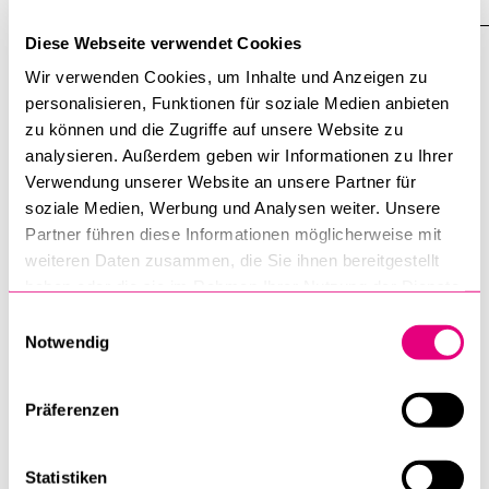
Diese Webseite verwendet Cookies
Wir verwenden Cookies, um Inhalte und Anzeigen zu
personalisieren, Funktionen für soziale Medien anbieten
zu können und die Zugriffe auf unsere Website zu
analysieren. Außerdem geben wir Informationen zu Ihrer
Verwendung unserer Website an unsere Partner für
soziale Medien, Werbung und Analysen weiter. Unsere
Partner führen diese Informationen möglicherweise mit
weiteren Daten zusammen, die Sie ihnen bereitgestellt
haben oder die sie im Rahmen Ihrer Nutzung der Dienste
gesammelt haben.
Einwilligungsauswahl
Notwendig
Berufung einer Professur für
Neurologie und translationale
Präferenzen
Versorgungsforschung
29. Juni 2026
Statistiken