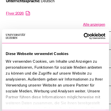
Unterrichtssprache:
Deutsch
Flyer 2026
Alle anzeigen
Alle
Sektionen
des
Worum es im Kern geht
Akkordeo
öffnen
Diese Webseite verwendet Cookies
Was uns unterscheidet
Wir verwenden Cookies, um Inhalte und Anzeigen zu
personalisieren, Funktionen für soziale Medien anbieten
zu können und die Zugriffe auf unsere Website zu
Leadership Skills
analysieren. Außerdem geben wir Informationen zu Ihrer
Verwendung unserer Website an unsere Partner für
soziale Medien, Werbung und Analysen weiter. Unsere
Praxistransfer
Partner führen diese Informationen möglicherweise mit
weiteren Daten zusammen, die Sie ihnen bereitgestellt
haben oder die sie im Rahmen Ihrer Nutzung der Dienste