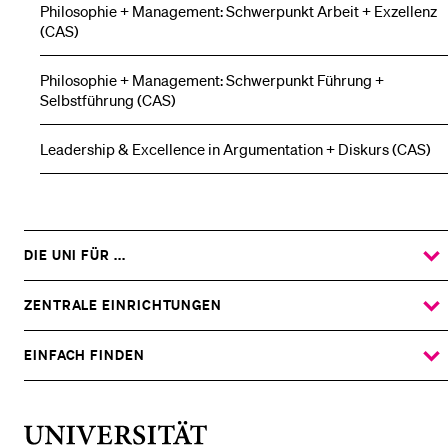
Philosophie + Management: Schwerpunkt Arbeit + Exzellenz
(CAS)
Philosophie + Management: Schwerpunkt Führung +
Selbstführung (CAS)
Leadership & Excellence in Argumentation + Diskurs (CAS)
DIE UNI FÜR ...
ZEIGE
DAS
%1$S
UNTERMENÜ
ZENTRALE EINRICHTUNGEN
ZEIGE
DAS
%1$S
UNTERMENÜ
EINFACH FINDEN
ZEIGE
DAS
%1$S
UNTERMENÜ
Universität