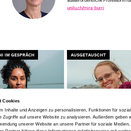
ausserordentliche Professorin für
unilu.ch/mira-burri
GETAUSCHT
FORSCHUNG
t Cookies
 Inhalte und Anzeigen zu personalisieren, Funktionen für sozia
e Zugriffe auf unsere Website zu analysieren. Außerdem geben w
ren in Irland ist ein
Krankenversicherung: «Das
rwendung unserer Website an unsere Partner für soziale Medien
uer»
perfekte System gibt es nicht»
re Partner führen diese Informationen möglicherweise mit weite