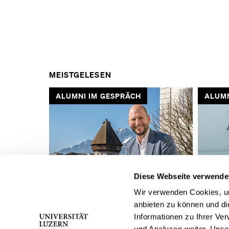
MEISTGELESEN
ALUMNI IM GESPRÄCH
AUS
VORHERIGE
Diese Webseite verwende
SLIDE
Wir verwenden Cookies, um
anbieten zu können und di
ANZEIGEN
«Entscheidend ist der Mut,
«Busfah
Informationen zu Ihrer Ve
anzufangen»
Abente
und Analysen weiter. Unse