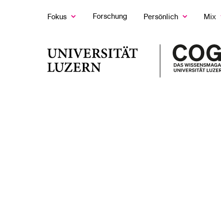
Forschung
Fokus
Persönlich
Mix
Zeige
Zeige
Z
das
das
d
Fokus
Persönlich
M
LETZTE SUCHEN
Untermenü
Untermenü
U
Universität
Sie haben noch keine Suche getätigt.
Luzern