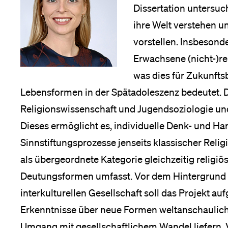
Dissertation untersu
Medien
ihre Welt verstehen un
vorstellen. Insbesonde
Erwachsene (nicht-)re
was dies für Zukunftsb
Lebensformen in der Spätadoleszenz bedeutet. D
Religionswissenschaft und Jugendsoziologie und
Dieses ermöglicht es, individuelle Denk- und H
Sinnstiftungsprozesse jenseits klassischer Reli
als übergeordnete Kategorie gleichzeitig religiöse
Deutungsformen umfasst. Vor dem Hintergrund 
interkulturellen Gesellschaft soll das Projekt au
Erkenntnisse über neue Formen weltanschauliche
Umgang mit gesellschaftlichem Wandel liefern. V