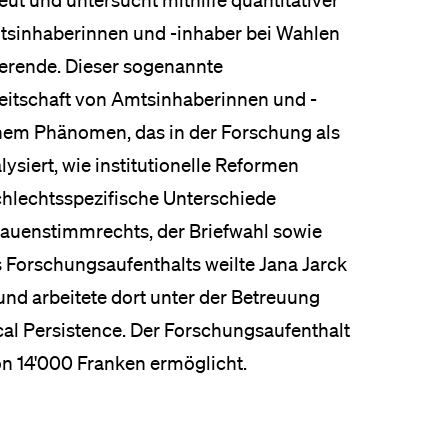
eut und untersucht mithilfe quantitativer
sinhaberinnen und -inhaber bei Wahlen
dierende. Dieser sogenannte
reitschaft von Amtsinhaberinnen und -
nem Phänomen, das in der Forschung als
alysiert, wie institutionelle Reformen
chlechtsspezifische Unterschiede
rauenstimmrechts, der Briefwahl sowie
 Forschungsaufenthalts weilte Jana Jarck
und arbeitete dort unter der Betreuung
tical Persistence. Der Forschungsaufenthalt
on 14'000 Franken ermöglicht.