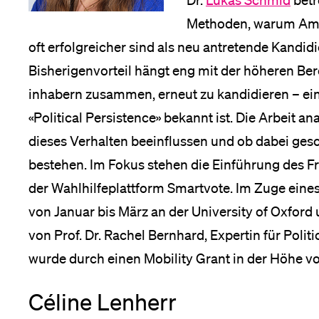
Dr.
Lukas Schmid
betr
Methoden, warum Amt
oft erfolgreicher sind als neu antretende Kandi
Bisherigenvorteil hängt eng mit der höheren Be
inhabern zusammen, erneut zu kandidieren – ei
«Political Persistence» bekannt ist. Die Arbeit an
dieses Verhalten beeinflussen und ob dabei ges
bestehen. Im Fokus stehen die Einführung des F
der Wahlhilfeplattform Smartvote. Im Zuge eines
von Januar bis März an der University of Oxford 
von Prof. Dr. Rachel Bernhard, Expertin für Poli
wurde durch einen Mobility Grant in der Höhe v
Céline Lenherr