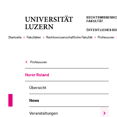
RECHTS­­WISSENS
Universität
FAKULTÄT
LETZTE SUCHEN
Luzern
ÖFFENTLICHES R
Sie haben noch keine Suche getätigt.
Startseite
Fakultäten
Rechtswissenschaftliche Fakultät
Professuren
Professuren
Norer Roland
Übersicht
News
Veranstaltungen
Zeige