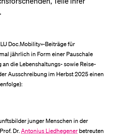
sforschenden, Teile ihrer
eldung und Zulassung
.
U Doc.Mobility»-Beiträge für
al jährlich in Form einer Pauschale
ag an die Lebenshaltungs- sowie Reise-
der Ausschreibung im Herbst 2025 einen
enfolge):
nftsbilder junger Menschen in der
Prof. Dr.
Antonius Liedhegener
betreuten