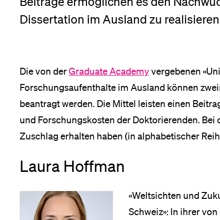
Beiträge ermöglichen es den Nachwuch
Forschende
Anm
ltungen
Dissertation im Ausland zu realisieren
nü
Mitarbeitende
Die von der
Graduate Academy
vergebenen «UniL
Forschungsaufenthalte im Ausland können zweim
Alumni
beantragt werden. Die Mittel leisten einen Beitr
und Forschungskosten der Doktorierenden. Bei 
Zuschlag erhalten haben (in alphabetischer Reih
Stellensuchende
Laura Hoffman
Förderer
«Weltsichten und Zuku
Schweiz»: In ihrer von 