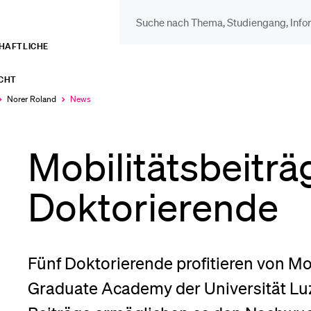
CHAFTLICHE
DIE UNI FÜR…
BEL
ECHT
Schulklassen und
Vor
Norer Roland
News
Aktuell
ausgewählt
Lehrpersonen
Mobilitätsbeiträg
Bib
Studien­interessierte
Doktorierende
Spo
Studierende
Fünf Doktorierende profitieren von Mob
Men
Graduate Academy der Universität Lu