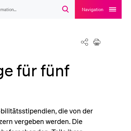
Open
main
Navigation
Suchdialog
navigation
öffnen
overlay
IEBTE INHALTE
lesungsverzeichnis
Teilen
Drucken
e für fünf
liothek
rtangebot
ilitätsstipendien, die von der
uplan Mensa
zern vergeben werden. Die